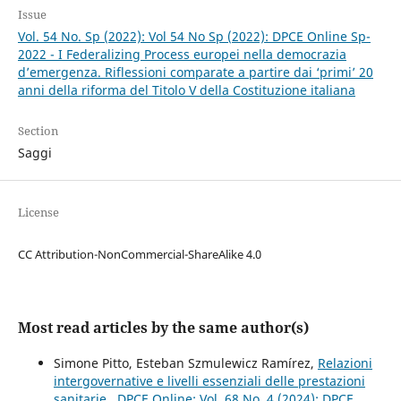
Issue
Vol. 54 No. Sp (2022): Vol 54 No Sp (2022): DPCE Online Sp-
2022 - I Federalizing Process europei nella democrazia
d’emergenza. Riflessioni comparate a partire dai ‘primi’ 20
anni della riforma del Titolo V della Costituzione italiana
Section
Saggi
License
CC Attribution-NonCommercial-ShareAlike 4.0
Most read articles by the same author(s)
Simone Pitto, Esteban Szmulewicz Ramírez,
Relazioni
intergovernative e livelli essenziali delle prestazioni
sanitarie
,
DPCE Online: Vol. 68 No. 4 (2024): DPCE