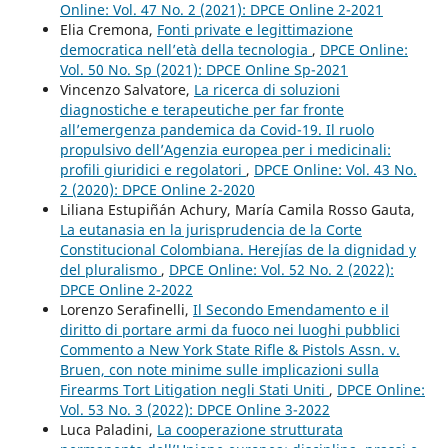
Online: Vol. 47 No. 2 (2021): DPCE Online 2-2021
Elia Cremona,
Fonti private e legittimazione
democratica nell’età della tecnologia
,
DPCE Online:
Vol. 50 No. Sp (2021): DPCE Online Sp-2021
Vincenzo Salvatore,
La ricerca di soluzioni
diagnostiche e terapeutiche per far fronte
all’emergenza pandemica da Covid-19. Il ruolo
propulsivo dell’Agenzia europea per i medicinali:
profili giuridici e regolatori
,
DPCE Online: Vol. 43 No.
2 (2020): DPCE Online 2-2020
Liliana Estupiñán Achury, María Camila Rosso Gauta,
La eutanasia en la jurisprudencia de la Corte
Constitucional Colombiana. Herejías de la dignidad y
del pluralismo
,
DPCE Online: Vol. 52 No. 2 (2022):
DPCE Online 2-2022
Lorenzo Serafinelli,
Il Secondo Emendamento e il
diritto di portare armi da fuoco nei luoghi pubblici
Commento a New York State Rifle & Pistols Assn. v.
Bruen, con note minime sulle implicazioni sulla
Firearms Tort Litigation negli Stati Uniti
,
DPCE Online:
Vol. 53 No. 3 (2022): DPCE Online 3-2022
Luca Paladini,
La cooperazione strutturata