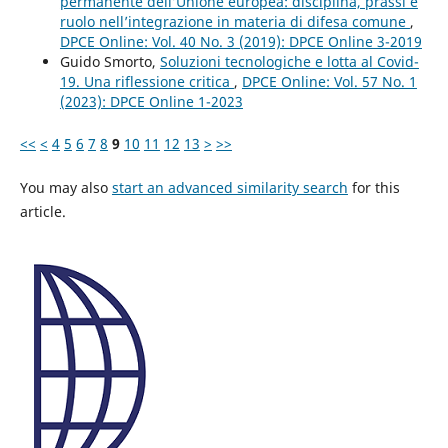
permanente dell’Unione europea: disciplina, prassi e
ruolo nell’integrazione in materia di difesa comune
,
DPCE Online: Vol. 40 No. 3 (2019): DPCE Online 3-2019
Guido Smorto,
Soluzioni tecnologiche e lotta al Covid-
19. Una riflessione critica
,
DPCE Online: Vol. 57 No. 1
(2023): DPCE Online 1-2023
<<
<
4
5
6
7
8
9
10
11
12
13
>
>>
You may also
start an advanced similarity search
for this
article.