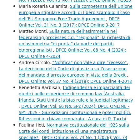
Maria Rosaria Calamita,
Sulla competenza dell’Unione
europea a stipulare accordi di libero scambio: il caso
dell’EU-Singapore Free Trade Agreement
,
DPCE
Online: Vol. 31 No. 3 (2017): DPCE Online 3-2017
Matteo Monti,
Sulla natura dell’asimmetria nei
federalising processes c.d. “regionali”: la richiesta di
un’asimmetria “di punta” da parte dei partiti
etnoregionalisti
,
DPCE Online: Vol. 68 No. 4 (2024):
DPCE Online 4-2024
Andrea Circolo,
“Notifica” non vale a dire “recesso”.
La decisione della Corte di giustizia sull’esecuzione
del mandato d’arresto europeo in vista della Brexit
,
DPCE Online: Vol. 37 No. 4 (2018): DPCE Online 4-2018
Benedetta Barbisan,
Indipendenza e imparzialità dei
giudici nelle esperienze di common law (Australia,
Irlanda, Stati Uniti): la bias rule e la judicial legitimacy
,
DPCE Online: Vol. 66 No. SP2 (2024): DPCE ONLINE -
SP1 2025 - Giurisdizioni costituzionali e poteri politici.
Riflessioni in chiave comparata - A cura di R. Tarchi
Paulina Hoti,
Normativa costituzionale del 1925 sulla
Corte dei conti: istituzione di una magistratura
speciale?
,
DPCE Online: Vol. 73 No. 1 (2026): Vol. 73