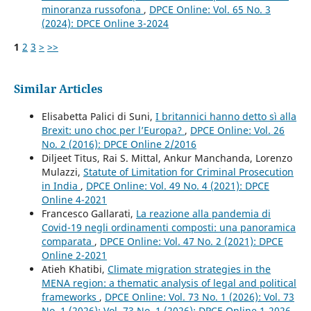
minoranza russofona
,
DPCE Online: Vol. 65 No. 3
(2024): DPCE Online 3-2024
1
2
3
>
>>
Similar Articles
Elisabetta Palici di Suni,
I britannici hanno detto sì alla
Brexit: uno choc per l’Europa?
,
DPCE Online: Vol. 26
No. 2 (2016): DPCE Online 2/2016
Diljeet Titus, Rai S. Mittal, Ankur Manchanda, Lorenzo
Mulazzi,
Statute of Limitation for Criminal Prosecution
in India
,
DPCE Online: Vol. 49 No. 4 (2021): DPCE
Online 4-2021
Francesco Gallarati,
La reazione alla pandemia di
Covid-19 negli ordinamenti composti: una panoramica
comparata
,
DPCE Online: Vol. 47 No. 2 (2021): DPCE
Online 2-2021
Atieh Khatibi,
Climate migration strategies in the
MENA region: a thematic analysis of legal and political
frameworks
,
DPCE Online: Vol. 73 No. 1 (2026): Vol. 73
No. 1 (2026): Vol. 73 No. 1 (2026): DPCE Online 1-2026