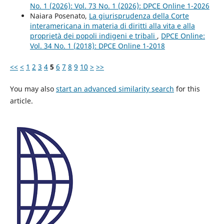
No. 1 (2026): Vol. 73 No. 1 (2026): DPCE Online 1-2026
Naiara Posenato,
La giurisprudenza della Corte
interamericana in materia di diritti alla vita e alla
proprietà dei popoli indigeni e tribali
,
DPCE Online:
Vol. 34 No. 1 (2018): DPCE Online 1-2018
<<
<
1
2
3
4
5
6
7
8
9
10
>
>>
You may also
start an advanced similarity search
for this
article.