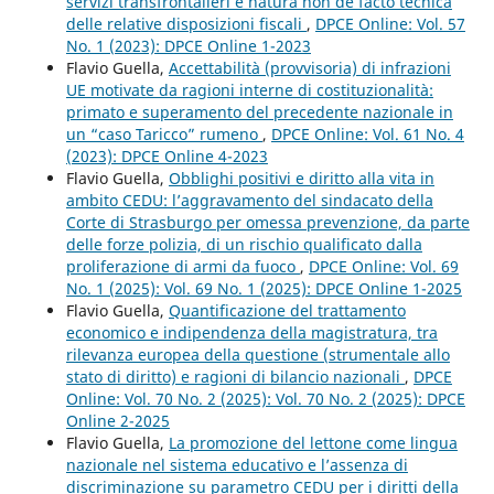
servizi transfrontalieri e natura non de facto tecnica
delle relative disposizioni fiscali
,
DPCE Online: Vol. 57
No. 1 (2023): DPCE Online 1-2023
Flavio Guella,
Accettabilità (provvisoria) di infrazioni
UE motivate da ragioni interne di costituzionalità:
primato e superamento del precedente nazionale in
un “caso Taricco” rumeno
,
DPCE Online: Vol. 61 No. 4
(2023): DPCE Online 4-2023
Flavio Guella,
Obblighi positivi e diritto alla vita in
ambito CEDU: l’aggravamento del sindacato della
Corte di Strasburgo per omessa prevenzione, da parte
delle forze polizia, di un rischio qualificato dalla
proliferazione di armi da fuoco
,
DPCE Online: Vol. 69
No. 1 (2025): Vol. 69 No. 1 (2025): DPCE Online 1-2025
Flavio Guella,
Quantificazione del trattamento
economico e indipendenza della magistratura, tra
rilevanza europea della questione (strumentale allo
stato di diritto) e ragioni di bilancio nazionali
,
DPCE
Online: Vol. 70 No. 2 (2025): Vol. 70 No. 2 (2025): DPCE
Online 2-2025
Flavio Guella,
La promozione del lettone come lingua
nazionale nel sistema educativo e l’assenza di
discriminazione su parametro CEDU per i diritti della