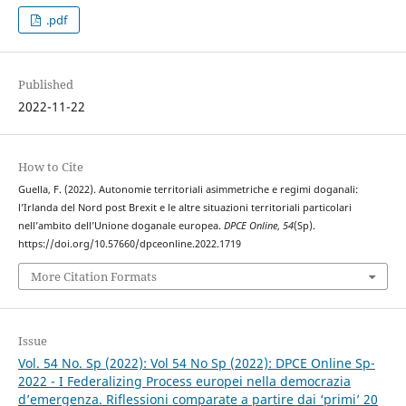
.pdf
Published
2022-11-22
How to Cite
Guella, F. (2022). Autonomie territoriali asimmetriche e regimi doganali:
l’Irlanda del Nord post Brexit e le altre situazioni territoriali particolari
nell’ambito dell’Unione doganale europea.
DPCE Online
,
54
(Sp).
https://doi.org/10.57660/dpceonline.2022.1719
More Citation Formats
Issue
Vol. 54 No. Sp (2022): Vol 54 No Sp (2022): DPCE Online Sp-
2022 - I Federalizing Process europei nella democrazia
d’emergenza. Riflessioni comparate a partire dai ‘primi’ 20