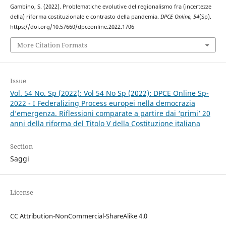
Gambino, S. (2022). Problematiche evolutive del regionalismo fra (incertezze
della) riforma costituzionale e contrasto della pandemia.
DPCE Online
,
54
(Sp).
https://doi.org/10.57660/dpceonline.2022.1706
More Citation Formats
Issue
Vol. 54 No. Sp (2022): Vol 54 No Sp (2022): DPCE Online Sp-
2022 - I Federalizing Process europei nella democrazia
d’emergenza. Riflessioni comparate a partire dai ‘primi’ 20
anni della riforma del Titolo V della Costituzione italiana
Section
Saggi
License
CC Attribution-NonCommercial-ShareAlike 4.0