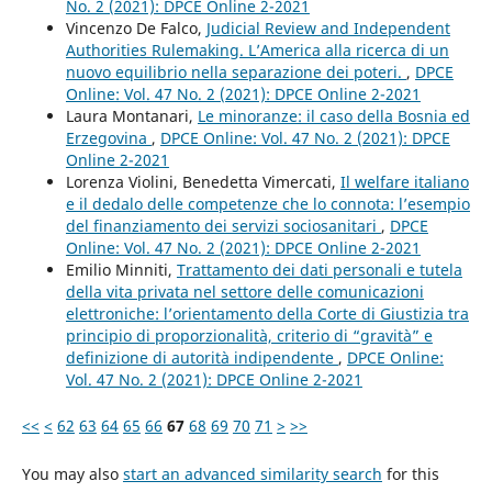
No. 2 (2021): DPCE Online 2-2021
Vincenzo De Falco,
Judicial Review and Independent
Authorities Rulemaking. L’America alla ricerca di un
nuovo equilibrio nella separazione dei poteri.
,
DPCE
Online: Vol. 47 No. 2 (2021): DPCE Online 2-2021
Laura Montanari,
Le minoranze: il caso della Bosnia ed
Erzegovina
,
DPCE Online: Vol. 47 No. 2 (2021): DPCE
Online 2-2021
Lorenza Violini, Benedetta Vimercati,
Il welfare italiano
e il dedalo delle competenze che lo connota: l’esempio
del finanziamento dei servizi sociosanitari
,
DPCE
Online: Vol. 47 No. 2 (2021): DPCE Online 2-2021
Emilio Minniti,
Trattamento dei dati personali e tutela
della vita privata nel settore delle comunicazioni
elettroniche: l’orientamento della Corte di Giustizia tra
principio di proporzionalità, criterio di “gravità” e
definizione di autorità indipendente
,
DPCE Online:
Vol. 47 No. 2 (2021): DPCE Online 2-2021
<<
<
62
63
64
65
66
67
68
69
70
71
>
>>
You may also
start an advanced similarity search
for this