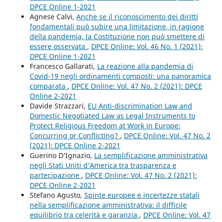
DPCE Online 1-2021
Agnese Calvi,
Anche se il riconoscimento dei diritti
fondamentali può subire una limitazione, in ragione
della pandemia, la Costituzione non può smettere di
essere osservata
,
DPCE Online: Vol. 46 No. 1 (2021):
DPCE Online 1-2021
Francesco Gallarati,
La reazione alla pandemia di
Covid-19 negli ordinamenti composti: una panoramica
comparata
,
DPCE Online: Vol. 47 No. 2 (2021): DPCE
Online 2-2021
Davide Strazzari,
EU Anti-discrimination Law and
Domestic Negotiated Law as Legal Instruments to
Protect Religious Freedom at Work in Europe:
Concurring or Conflicting?
,
DPCE Online: Vol. 47 No. 2
(2021): DPCE Online 2-2021
Guerino D’Ignazio,
La semplificazione amministrativa
negli Stati Uniti d’America tra trasparenza e
partecipazione
,
DPCE Online: Vol. 47 No. 2 (2021):
DPCE Online 2-2021
Stefano Agusto,
Spinte europee e incertezze statali
nella semplificazione amministrativa: il difficile
equilibrio tra celerità e garanzia
,
DPCE Online: Vol. 47