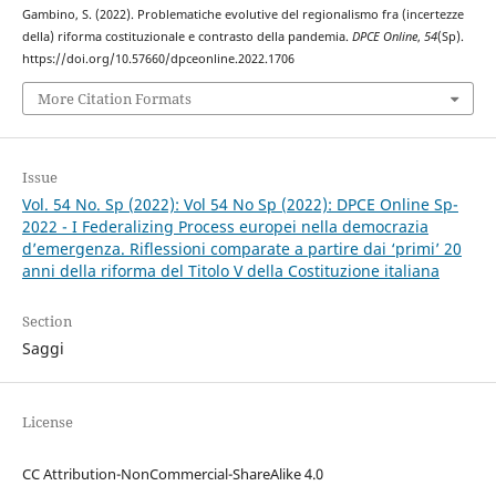
Gambino, S. (2022). Problematiche evolutive del regionalismo fra (incertezze
della) riforma costituzionale e contrasto della pandemia.
DPCE Online
,
54
(Sp).
https://doi.org/10.57660/dpceonline.2022.1706
More Citation Formats
Issue
Vol. 54 No. Sp (2022): Vol 54 No Sp (2022): DPCE Online Sp-
2022 - I Federalizing Process europei nella democrazia
d’emergenza. Riflessioni comparate a partire dai ‘primi’ 20
anni della riforma del Titolo V della Costituzione italiana
Section
Saggi
License
CC Attribution-NonCommercial-ShareAlike 4.0