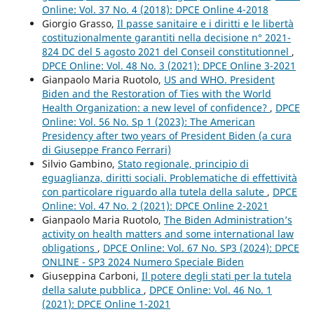
Online: Vol. 37 No. 4 (2018): DPCE Online 4-2018
Giorgio Grasso,
Il passe sanitaire e i diritti e le libertà
costituzionalmente garantiti nella decisione n° 2021-
824 DC del 5 agosto 2021 del Conseil constitutionnel
,
DPCE Online: Vol. 48 No. 3 (2021): DPCE Online 3-2021
Gianpaolo Maria Ruotolo,
US and WHO. President
Biden and the Restoration of Ties with the World
Health Organization: a new level of confidence?
,
DPCE
Online: Vol. 56 No. Sp 1 (2023): The American
Presidency after two years of President Biden (a cura
di Giuseppe Franco Ferrari)
Silvio Gambino,
Stato regionale, principio di
eguaglianza, diritti sociali. Problematiche di effettività
con particolare riguardo alla tutela della salute
,
DPCE
Online: Vol. 47 No. 2 (2021): DPCE Online 2-2021
Gianpaolo Maria Ruotolo,
The Biden Administration’s
activity on health matters and some international law
obligations
,
DPCE Online: Vol. 67 No. SP3 (2024): DPCE
ONLINE - SP3 2024 Numero Speciale Biden
Giuseppina Carboni,
Il potere degli stati per la tutela
della salute pubblica
,
DPCE Online: Vol. 46 No. 1
(2021): DPCE Online 1-2021