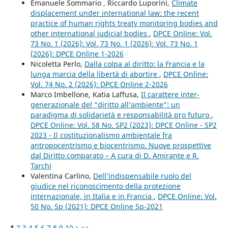
Emanuele Sommario , Riccardo Luporini,
Climate
displacement under international law: the recent
practice of human rights treaty monitoring bodies and
other international judicial bodies
,
DPCE Online: Vol.
73 No. 1 (2026): Vol. 73 No. 1 (2026): Vol. 73 No. 1
(2026): DPCE Online 1-2026
Nicoletta Perlo,
Dalla colpa al diritto: la Francia e la
lunga marcia della libertà di abortire
,
DPCE Online:
Vol. 74 No. 2 (2026): DPCE Online 2-2026
Marco Imbellone, Katia Laffusa,
Il carattere inter-
generazionale del “diritto all’ambiente”: un
paradigma di solidarietà e responsabilità pro futuro
,
DPCE Online: Vol. 58 No. SP2 (2023): DPCE Online - SP2
2023 - Il costituzionalismo ambientale fra
antropocentrismo e biocentrismo. Nuove prospettive
dal Diritto comparato – A cura di D. Amirante e R.
Tarchi
Valentina Carlino,
Dell’indispensabile ruolo del
giudice nel riconoscimento della protezione
internazionale, in Italia e in Francia
,
DPCE Online: Vol.
50 No. Sp (2021): DPCE Online Sp-2021
1
2
3
4
5
6
7
8
9
10
>
>>