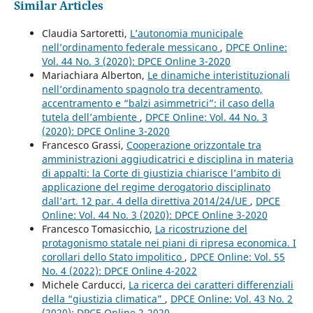
Similar Articles
Claudia Sartoretti,
L’autonomia municipale
nell’ordinamento federale messicano
,
DPCE Online:
Vol. 44 No. 3 (2020): DPCE Online 3-2020
Mariachiara Alberton,
Le dinamiche interistituzionali
nell’ordinamento spagnolo tra decentramento,
accentramento e “balzi asimmetrici”: il caso della
tutela dell’ambiente
,
DPCE Online: Vol. 44 No. 3
(2020): DPCE Online 3-2020
Francesco Grassi,
Cooperazione orizzontale tra
amministrazioni aggiudicatrici e disciplina in materia
di appalti: la Corte di giustizia chiarisce l’ambito di
applicazione del regime derogatorio disciplinato
dall’art. 12 par. 4 della direttiva 2014/24/UE
,
DPCE
Online: Vol. 44 No. 3 (2020): DPCE Online 3-2020
Francesco Tomasicchio,
La ricostruzione del
protagonismo statale nei piani di ripresa economica. I
corollari dello Stato impolitico
,
DPCE Online: Vol. 55
No. 4 (2022): DPCE Online 4-2022
Michele Carducci,
La ricerca dei caratteri differenziali
della “giustizia climatica”
,
DPCE Online: Vol. 43 No. 2
(2020): DPCE Online 2-2020