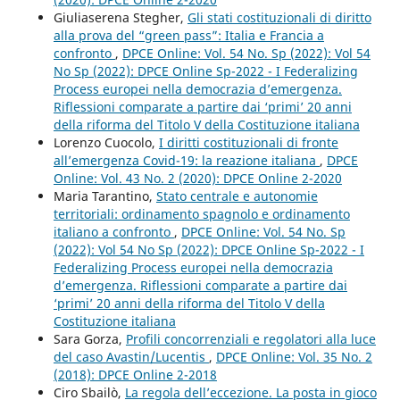
Giuliaserena Stegher,
Gli stati costituzionali di diritto
alla prova del “green pass”: Italia e Francia a
confronto
,
DPCE Online: Vol. 54 No. Sp (2022): Vol 54
No Sp (2022): DPCE Online Sp-2022 - I Federalizing
Process europei nella democrazia d’emergenza.
Riflessioni comparate a partire dai ‘primi’ 20 anni
della riforma del Titolo V della Costituzione italiana
Lorenzo Cuocolo,
I diritti costituzionali di fronte
all’emergenza Covid-19: la reazione italiana
,
DPCE
Online: Vol. 43 No. 2 (2020): DPCE Online 2-2020
Maria Tarantino,
Stato centrale e autonomie
territoriali: ordinamento spagnolo e ordinamento
italiano a confronto
,
DPCE Online: Vol. 54 No. Sp
(2022): Vol 54 No Sp (2022): DPCE Online Sp-2022 - I
Federalizing Process europei nella democrazia
d’emergenza. Riflessioni comparate a partire dai
‘primi’ 20 anni della riforma del Titolo V della
Costituzione italiana
Sara Gorza,
Profili concorrenziali e regolatori alla luce
del caso Avastin/Lucentis
,
DPCE Online: Vol. 35 No. 2
(2018): DPCE Online 2-2018
Ciro Sbailò,
La regola dell’eccezione. La posta in gioco