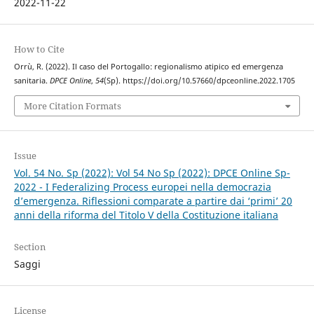
2022-11-22
How to Cite
Orrù, R. (2022). Il caso del Portogallo: regionalismo atipico ed emergenza
sanitaria.
DPCE Online
,
54
(Sp). https://doi.org/10.57660/dpceonline.2022.1705
More Citation Formats
Issue
Vol. 54 No. Sp (2022): Vol 54 No Sp (2022): DPCE Online Sp-
2022 - I Federalizing Process europei nella democrazia
d’emergenza. Riflessioni comparate a partire dai ‘primi’ 20
anni della riforma del Titolo V della Costituzione italiana
Section
Saggi
License