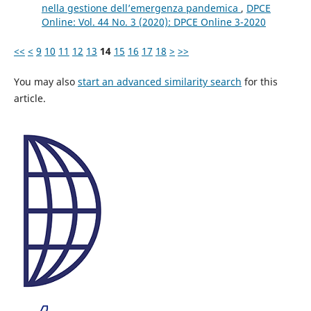
nella gestione dell’emergenza pandemica
,
DPCE
Online: Vol. 44 No. 3 (2020): DPCE Online 3-2020
<<
<
9
10
11
12
13
14
15
16
17
18
>
>>
You may also
start an advanced similarity search
for this
article.