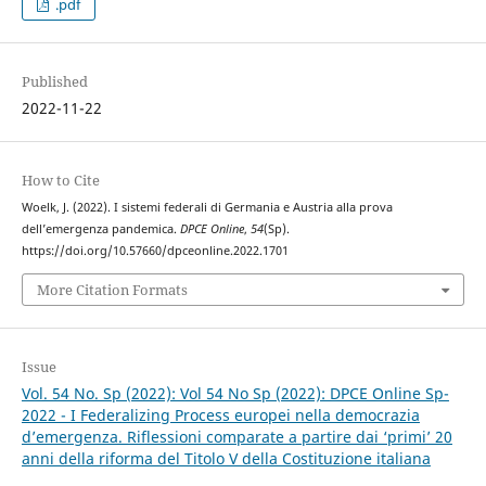
.pdf
Published
2022-11-22
How to Cite
Woelk, J. (2022). I sistemi federali di Germania e Austria alla prova
dell’emergenza pandemica.
DPCE Online
,
54
(Sp).
https://doi.org/10.57660/dpceonline.2022.1701
More Citation Formats
Issue
Vol. 54 No. Sp (2022): Vol 54 No Sp (2022): DPCE Online Sp-
2022 - I Federalizing Process europei nella democrazia
d’emergenza. Riflessioni comparate a partire dai ‘primi’ 20
anni della riforma del Titolo V della Costituzione italiana