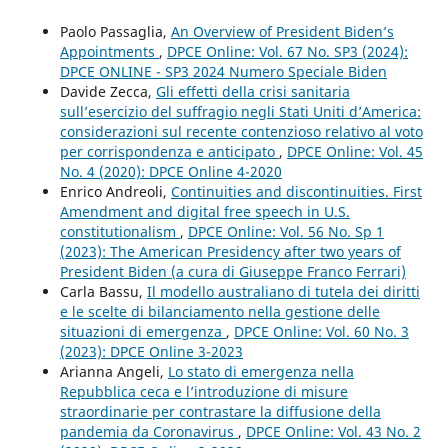
Paolo Passaglia,
An Overview of President Biden’s
Appointments
,
DPCE Online: Vol. 67 No. SP3 (2024):
DPCE ONLINE - SP3 2024 Numero Speciale Biden
Davide Zecca,
Gli effetti della crisi sanitaria
sull’esercizio del suffragio negli Stati Uniti d’America:
considerazioni sul recente contenzioso relativo al voto
per corrispondenza e anticipato
,
DPCE Online: Vol. 45
No. 4 (2020): DPCE Online 4-2020
Enrico Andreoli,
Continuities and discontinuities. First
Amendment and digital free speech in U.S.
constitutionalism
,
DPCE Online: Vol. 56 No. Sp 1
(2023): The American Presidency after two years of
President Biden (a cura di Giuseppe Franco Ferrari)
Carla Bassu,
Il modello australiano di tutela dei diritti
e le scelte di bilanciamento nella gestione delle
situazioni di emergenza
,
DPCE Online: Vol. 60 No. 3
(2023): DPCE Online 3-2023
Arianna Angeli,
Lo stato di emergenza nella
Repubblica ceca e l’introduzione di misure
straordinarie per contrastare la diffusione della
pandemia da Coronavirus
,
DPCE Online: Vol. 43 No. 2