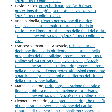
(2020): DPCE Online 2-2020
Davide Zecca,
Bring back our jobs (with fewer
protections though)!
,
DPCE Online: Vol. 46 No. 1
(2021): DPCE Online 1-2021
Angelo Rinella,
L’etero-normazione di matrice
religiosa nei sistemi multiculturali: la sharia in
Occidente e l’impatto sul sistema delle fonti del diritto
,
DPCE Online: Vol. 50 No. Sp (2021): DPCE Online Sp-
2021
Francesco Emanuele Grisostolo,
Crisi sanitaria e
decisione finanziaria pluriennale dell’Unione nella
prospettiva del federalizing process europeo
,
DPCE
Online: Vol. 54 No. Sp (2022): Vol 54 No Sp (2022):
DPCE Online Sp-2022 - I Federalizing Process europei
nella democrazia d’emergenza. Riflessioni comparate
a partire dai ‘primi’ 20 anni della riforma del Titolo V
della Costituzione italiana
Marcello Salerno,
Diritti, organizzazione federale e
finanza pubblica nella Costituzione di Querètaro
,
DPCE Online: Vol. 44 No. 3 (2020): DPCE Online 3-2020
Eleonora Ceccherini,
«Chapter 9: Securing the Benefit
of Cooperation» ovvero l’ambizione del Partito
Laburista di realizzare un regionalismo cooperativo