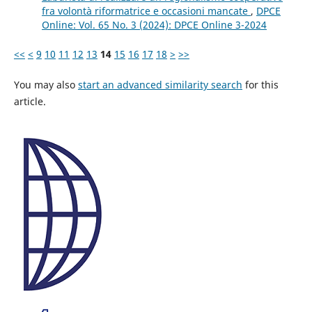
fra volontà riformatrice e occasioni mancate
,
DPCE
Online: Vol. 65 No. 3 (2024): DPCE Online 3-2024
<<
<
9
10
11
12
13
14
15
16
17
18
>
>>
You may also
start an advanced similarity search
for this
article.