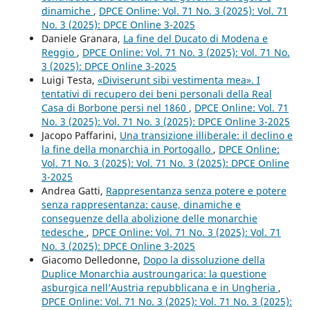
dinamiche
,
DPCE Online: Vol. 71 No. 3 (2025): Vol. 71
No. 3 (2025): DPCE Online 3-2025
Daniele Granara,
La fine del Ducato di Modena e
Reggio
,
DPCE Online: Vol. 71 No. 3 (2025): Vol. 71 No.
3 (2025): DPCE Online 3-2025
Luigi Testa,
«Diviserunt sibi vestimenta mea». I
tentativi di recupero dei beni personali della Real
Casa di Borbone persi nel 1860
,
DPCE Online: Vol. 71
No. 3 (2025): Vol. 71 No. 3 (2025): DPCE Online 3-2025
Jacopo Paffarini,
Una transizione illiberale: il declino e
la fine della monarchia in Portogallo
,
DPCE Online:
Vol. 71 No. 3 (2025): Vol. 71 No. 3 (2025): DPCE Online
3-2025
Andrea Gatti,
Rappresentanza senza potere e potere
senza rappresentanza: cause, dinamiche e
conseguenze della abolizione delle monarchie
tedesche
,
DPCE Online: Vol. 71 No. 3 (2025): Vol. 71
No. 3 (2025): DPCE Online 3-2025
Giacomo Delledonne,
Dopo la dissoluzione della
Duplice Monarchia austroungarica: la questione
asburgica nell’Austria repubblicana e in Ungheria
,
DPCE Online: Vol. 71 No. 3 (2025): Vol. 71 No. 3 (2025):