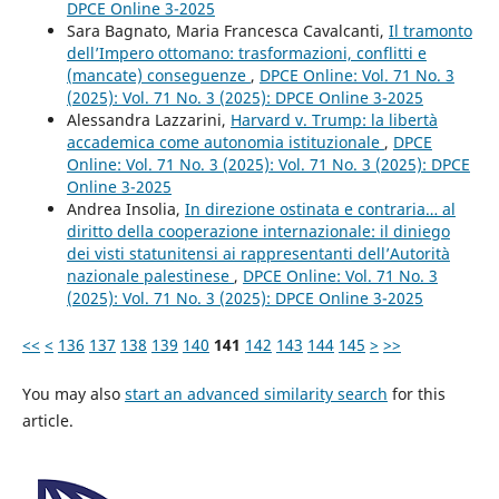
DPCE Online 3-2025
Sara Bagnato, Maria Francesca Cavalcanti,
Il tramonto
dell’Impero ottomano: trasformazioni, conflitti e
(mancate) conseguenze
,
DPCE Online: Vol. 71 No. 3
(2025): Vol. 71 No. 3 (2025): DPCE Online 3-2025
Alessandra Lazzarini,
Harvard v. Trump: la libertà
accademica come autonomia istituzionale
,
DPCE
Online: Vol. 71 No. 3 (2025): Vol. 71 No. 3 (2025): DPCE
Online 3-2025
Andrea Insolia,
In direzione ostinata e contraria… al
diritto della cooperazione internazionale: il diniego
dei visti statunitensi ai rappresentanti dell’Autorità
nazionale palestinese
,
DPCE Online: Vol. 71 No. 3
(2025): Vol. 71 No. 3 (2025): DPCE Online 3-2025
<<
<
136
137
138
139
140
141
142
143
144
145
>
>>
You may also
start an advanced similarity search
for this
article.