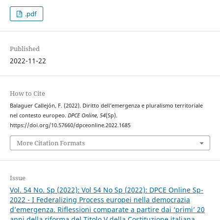
.pdf
Published
2022-11-22
How to Cite
Balaguer Callejón, F. (2022). Diritto dell’emergenza e pluralismo territoriale
nel contesto europeo.
DPCE Online
,
54
(Sp).
https://doi.org/10.57660/dpceonline.2022.1685
More Citation Formats
Issue
Vol. 54 No. Sp (2022): Vol 54 No Sp (2022): DPCE Online Sp-
2022 - I Federalizing Process europei nella democrazia
d’emergenza. Riflessioni comparate a partire dai ‘primi’ 20
anni della riforma del Titolo V della Costituzione italiana