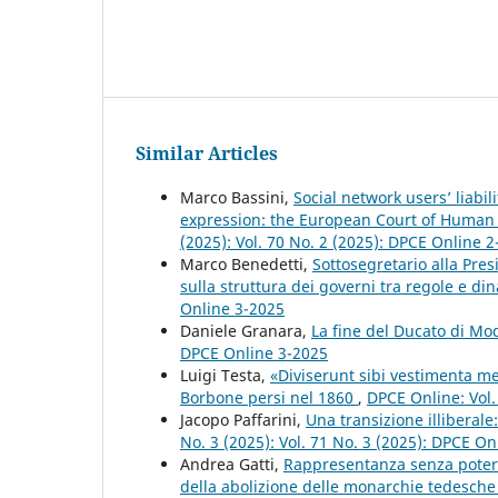
Similar Articles
Marco Bassini,
Social network users’ liabi
expression: the European Court of Human 
(2025): Vol. 70 No. 2 (2025): DPCE Online 
Marco Benedetti,
Sottosegretario alla Pre
sulla struttura dei governi tra regole e d
Online 3-2025
Daniele Granara,
La fine del Ducato di M
DPCE Online 3-2025
Luigi Testa,
«Diviserunt sibi vestimenta mea
Borbone persi nel 1860
,
DPCE Online: Vol.
Jacopo Paffarini,
Una transizione illiberale
No. 3 (2025): Vol. 71 No. 3 (2025): DPCE On
Andrea Gatti,
Rappresentanza senza poter
della abolizione delle monarchie tedesch