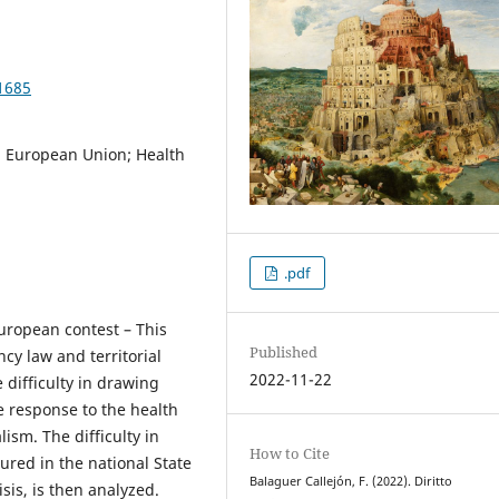
1685
m; European Union; Health
.pdf
european contest – This
Published
y law and territorial
2022-11-22
 difficulty in drawing
he response to the health
lism. The difficulty in
How to Cite
red in the national State
Balaguer Callejón, F. (2022). Diritto
sis, is then analyzed.