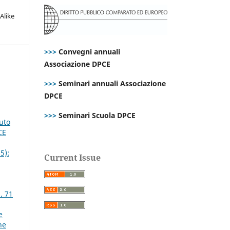
Alike
>>>
Convegni annuali
Associazione DPCE
>>>
Seminari annuali Associazione
DPCE
>>>
Seminari Scuola DPCE
uto
CE
5):
Current Issue
. 71
e
ne