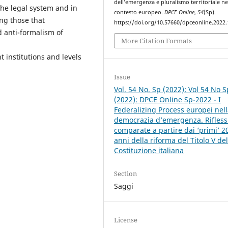
dell’emergenza e pluralismo territoriale ne
he legal system and in
contesto europeo.
DPCE Online
,
54
(Sp).
ing those that
https://doi.org/10.57660/dpceonline.2022
nd anti-formalism of
More Citation Formats
t institutions and levels
Issue
Vol. 54 No. Sp (2022): Vol 54 No S
(2022): DPCE Online Sp-2022 - I
Federalizing Process europei nel
democrazia d’emergenza. Rifless
comparate a partire dai ‘primi’ 2
anni della riforma del Titolo V del
Costituzione italiana
Section
Saggi
License