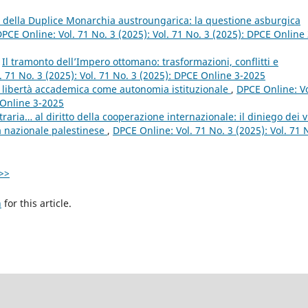
 della Duplice Monarchia austroungarica: la questione asburgica
PCE Online: Vol. 71 No. 3 (2025): Vol. 71 No. 3 (2025): DPCE Online 
,
Il tramonto dell’Impero ottomano: trasformazioni, conflitti e
. 71 No. 3 (2025): Vol. 71 No. 3 (2025): DPCE Online 3-2025
a libertà accademica come autonomia istituzionale
,
DPCE Online: Vo
 Online 3-2025
raria… al diritto della cooperazione internazionale: il diniego dei vi
tà nazionale palestinese
,
DPCE Online: Vol. 71 No. 3 (2025): Vol. 71 
>>
h
for this article.