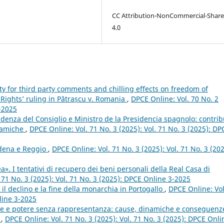
CC Attribution-NonCommercial-Share
4.0
lity for third party comments and chilling effects on freedom of
Rights’ ruling in Pătrașcu v. Romania
,
DPCE Online: Vol. 70 No. 2
2-2025
sidenza del Consiglio e Ministro de la Presidencia spagnolo: contrib
inamiche
,
DPCE Online: Vol. 71 No. 3 (2025): Vol. 71 No. 3 (2025): DP
odena e Reggio
,
DPCE Online: Vol. 71 No. 3 (2025): Vol. 71 No. 3 (202
». I tentativi di recupero dei beni personali della Real Casa di
 71 No. 3 (2025): Vol. 71 No. 3 (2025): DPCE Online 3-2025
: il declino e la fine della monarchia in Portogallo
,
DPCE Online: Vol
line 3-2025
e e potere senza rappresentanza: cause, dinamiche e conseguenz
e
,
DPCE Online: Vol. 71 No. 3 (2025): Vol. 71 No. 3 (2025): DPCE Onli