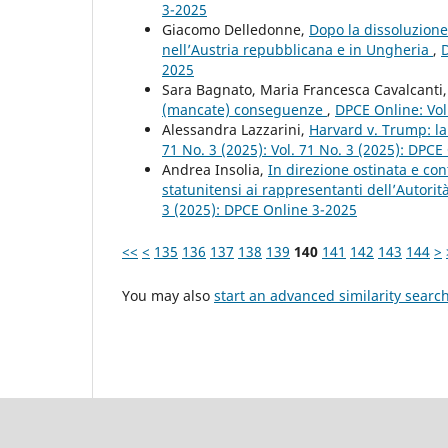
3-2025
Giacomo Delledonne,
Dopo la dissoluzione
nell’Austria repubblicana e in Ungheria
,
D
2025
Sara Bagnato, Maria Francesca Cavalcanti
(mancate) conseguenze
,
DPCE Online: Vol
Alessandra Lazzarini,
Harvard v. Trump: l
71 No. 3 (2025): Vol. 71 No. 3 (2025): DPCE
Andrea Insolia,
In direzione ostinata e cont
statunitensi ai rappresentanti dell’Autori
3 (2025): DPCE Online 3-2025
<<
<
135
136
137
138
139
140
141
142
143
144
>
You may also
start an advanced similarity searc