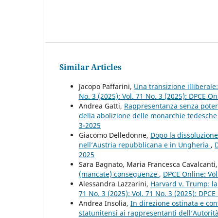
Similar Articles
Jacopo Paffarini,
Una transizione illiberale
No. 3 (2025): Vol. 71 No. 3 (2025): DPCE On
Andrea Gatti,
Rappresentanza senza poter
della abolizione delle monarchie tedesch
3-2025
Giacomo Delledonne,
Dopo la dissoluzione
nell’Austria repubblicana e in Ungheria
,
D
2025
Sara Bagnato, Maria Francesca Cavalcanti
(mancate) conseguenze
,
DPCE Online: Vol
Alessandra Lazzarini,
Harvard v. Trump: l
71 No. 3 (2025): Vol. 71 No. 3 (2025): DPCE
Andrea Insolia,
In direzione ostinata e cont
statunitensi ai rappresentanti dell’Autori