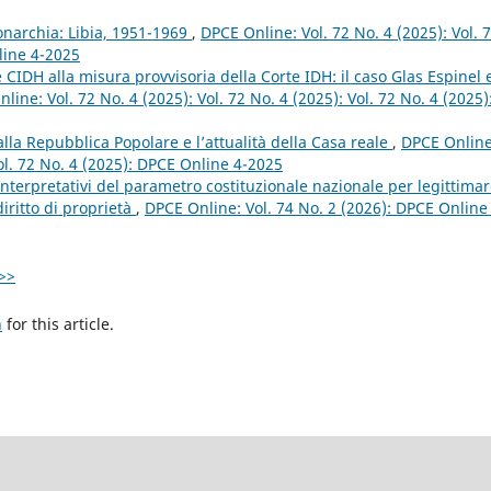
narchia: Libia, 1951-1969
,
DPCE Online: Vol. 72 No. 4 (2025): Vol. 
line 4-2025
 CIDH alla misura provvisoria della Corte IDH: il caso Glas Espinel 
line: Vol. 72 No. 4 (2025): Vol. 72 No. 4 (2025): Vol. 72 No. 4 (2025)
lla Repubblica Popolare e l’attualità della Casa reale
,
DPCE Online
Vol. 72 No. 4 (2025): DPCE Online 4-2025
nterpretativi del parametro costituzionale nazionale per legittima
diritto di proprietà
,
DPCE Online: Vol. 74 No. 2 (2026): DPCE Online
>>
h
for this article.