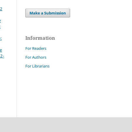
72
Make a Submission
e
:
Information
:
For Readers
re
 2-
For Authors
For Librarians