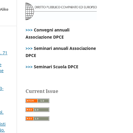
Alike
>>>
Convegni annuali
Associazione DPCE
>>>
Seminari annuali Associazione
. 71
DPCE
e
>>>
Seminari Scuola DPCE
ne
3-
Current Issue
l.
sti
No.