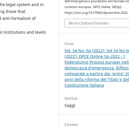
dell’emergenza e pluralismo territoriale ne
he legal system and in
contesto europeo.
DPCE Online
,
54
(Sp).
ing those that
https://doi.org/10.57660/dpceonline.2022
nd anti-formalism of
More Citation Formats
t institutions and levels
Issue
Vol. 54 No. Sp (2022): Vol 54 No S
(2022): DPCE Online Sp-2022 - I
Federalizing Process europei nel
democrazia d’emergenza. Rifless
comparate a partire dai ‘primi’ 2
anni della riforma del Titolo V del
Costituzione italiana
Section
Saggi
License