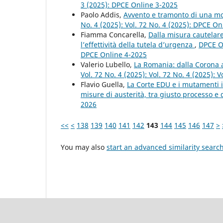
3 (2025): DPCE Online 3-2025
Paolo Addis,
Avvento e tramonto di una mo
No. 4 (2025): Vol. 72 No. 4 (2025): DPCE On
Fiamma Concarella,
Dalla misura cautelare
l’effettività della tutela d’urgenza
,
DPCE On
DPCE Online 4-2025
Valerio Lubello,
La Romania: dalla Corona a
Vol. 72 No. 4 (2025): Vol. 72 No. 4 (2025): 
Flavio Guella,
La Corte EDU e i mutamenti i
misure di austerità, tra giusto processo e 
2026
<<
<
138
139
140
141
142
143
144
145
146
147
>
You may also
start an advanced similarity searc