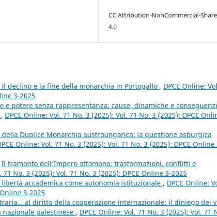
CC Attribution-NonCommercial-Share
4.0
: il declino e la fine della monarchia in Portogallo
,
DPCE Online: Vol
line 3-2025
e e potere senza rappresentanza: cause, dinamiche e conseguenz
e
,
DPCE Online: Vol. 71 No. 3 (2025): Vol. 71 No. 3 (2025): DPCE Onli
 della Duplice Monarchia austroungarica: la questione asburgica
PCE Online: Vol. 71 No. 3 (2025): Vol. 71 No. 3 (2025): DPCE Online 
,
Il tramonto dell’Impero ottomano: trasformazioni, conflitti e
. 71 No. 3 (2025): Vol. 71 No. 3 (2025): DPCE Online 3-2025
a libertà accademica come autonomia istituzionale
,
DPCE Online: Vo
 Online 3-2025
raria… al diritto della cooperazione internazionale: il diniego dei vi
tà nazionale palestinese
,
DPCE Online: Vol. 71 No. 3 (2025): Vol. 71 