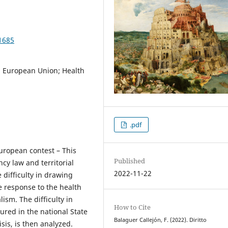
1685
m; European Union; Health
.pdf
european contest – This
Published
y law and territorial
2022-11-22
 difficulty in drawing
he response to the health
lism. The difficulty in
How to Cite
red in the national State
Balaguer Callejón, F. (2022). Diritto
sis, is then analyzed.