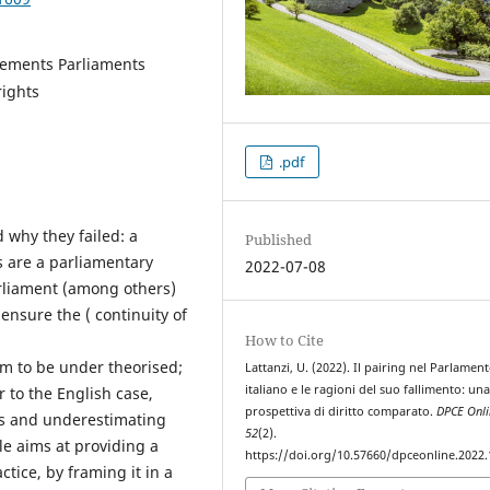
eements Parliaments
rights
.pdf
 why they failed: a
Published
 are a parliamentary
2022-07-08
arliament (among others)
nsure the ( continuity of
How to Cite
em to be under theorised;
Lattanzi, U. (2022). Il pairing nel Parlamen
italiano e le ragioni del suo fallimento: un
r to the English case,
prospettiva di diritto comparato.
DPCE Onli
ngs and underestimating
52
(2).
le aims at providing a
https://doi.org/10.57660/dpceonline.2022
tice, by framing it in a