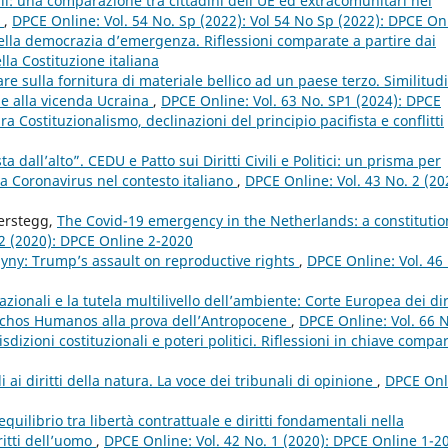
li: una comparazione tra cittadini dell’UE ed extracomunitari nel
m
,
DPCE Online: Vol. 54 No. Sp (2022): Vol 54 No Sp (2022): DPCE On
nella democrazia d’emergenza. Riflessioni comparate a partire dai
ella Costituzione italiana
re sulla fornitura di materiale bellico ad un paese terzo. Similitudi
one alla vicenda Ucraina
,
DPCE Online: Vol. 63 No. SP1 (2024): DPCE
Costituzionalismo, declinazioni del principio pacifista e conflitti
 dall’alto”. CEDU e Patto sui Diritti Civili e Politici: un prisma per
za Coronavirus nel contesto italiano
,
DPCE Online: Vol. 43 No. 2 (20
Terstegg,
The Covid-19 emergency in the Netherlands: a constitutio
 2 (2020): DPCE Online 2-2020
yny: Trump’s assault on reproductive rights
,
DPCE Online: Vol. 46
azionali e la tutela multilivello dell’ambiente: Corte Europea dei diri
echos Humanos alla prova dell’Antropocene
,
DPCE Online: Vol. 66 
dizioni costituzionali e poteri politici. Riflessioni in chiave compa
li ai diritti della natura. La voce dei tribunali di opinione
,
DPCE Onl
equilibrio tra libertà contrattuale e diritti fondamentali nella
ritti dell’uomo
,
DPCE Online: Vol. 42 No. 1 (2020): DPCE Online 1-2