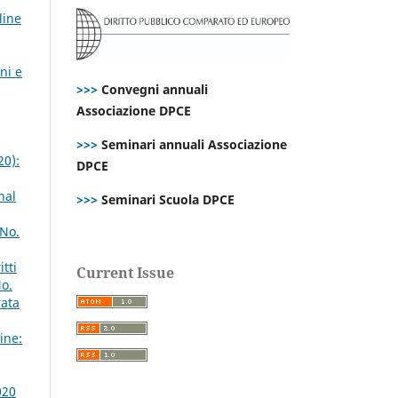
line
ni e
>>>
Convegni annuali
Associazione DPCE
>>>
Seminari annuali Associazione
20):
DPCE
nal
>>>
Seminari Scuola DPCE
 No.
tti
Current Issue
No.
rata
ine:
020