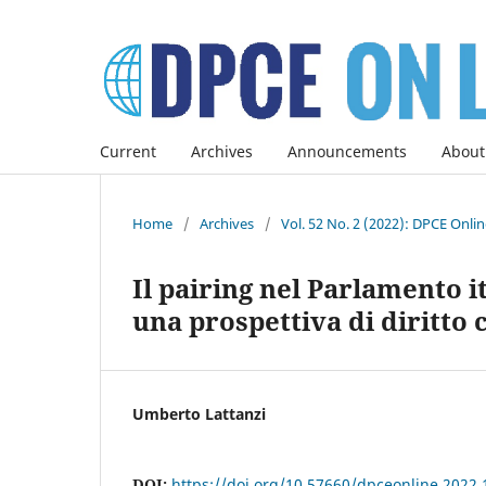
Current
Archives
Announcements
About
Home
/
Archives
/
Vol. 52 No. 2 (2022): DPCE Onli
Il pairing nel Parlamento it
una prospettiva di diritto
Umberto Lattanzi
DOI:
https://doi.org/10.57660/dpceonline.2022.