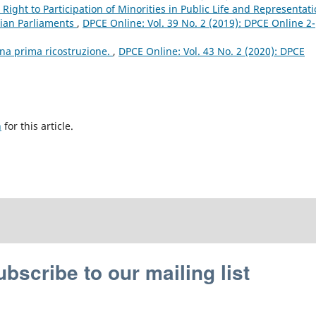
Right to Participation of Minorities in Public Life and Representat
alian Parliaments
,
DPCE Online: Vol. 39 No. 2 (2019): DPCE Online 2-
na prima ricostruzione.
,
DPCE Online: Vol. 43 No. 2 (2020): DPCE
h
for this article.