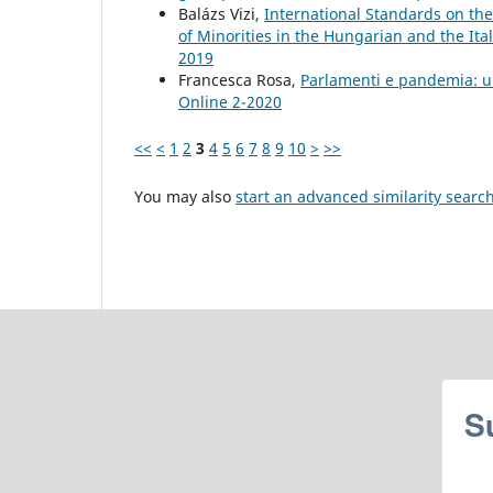
Balázs Vizi,
International Standards on the 
of Minorities in the Hungarian and the It
2019
Francesca Rosa,
Parlamenti e pandemia: u
Online 2-2020
<<
<
1
2
3
4
5
6
7
8
9
10
>
>>
You may also
start an advanced similarity searc