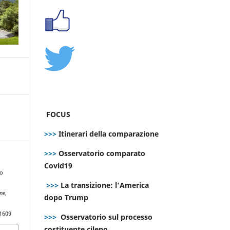
FOCUS
>>>
Itinerari della comparazione
>>>
Osservatorio comparato
Covid19
to
a
>>>
La transizione: l’America
ne
,
dopo Trump
.1609
>>>
Osservatorio sul processo
costituente cileno