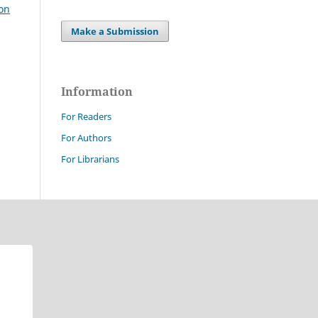
ion
Make a Submission
Information
For Readers
For Authors
For Librarians