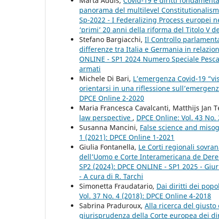
Marta Addis,
Covid-19 e diritti fondamenta
panorama del multilevel Constitutionalis
Sp-2022 - I Federalizing Process europei 
‘primi’ 20 anni della riforma del Titolo V d
Stefano Bargiacchi,
Il Controllo parlamenta
differenze tra Italia e Germania in relazi
ONLINE - SP1 2024 Numero Speciale Pescara 
armati
Michele Di Bari,
L’emergenza Covid-19 “vista
orientarsi in una riflessione sull’emergen
DPCE Online 2-2020
Maria Francesca Cavalcanti, Matthijs Jan 
law perspective
,
DPCE Online: Vol. 43 No.
Susanna Mancini,
False science and misog
1 (2021): DPCE Online 1-2021
Giulia Fontanella,
Le Corti regionali sovran
dell’Uomo e Corte Interamericana de Der
SP2 (2024): DPCE ONLINE - SP1 2025 - Giuris
- A cura di R. Tarchi
Simonetta Fraudatario,
Dai diritti dei popo
Vol. 37 No. 4 (2018): DPCE Online 4-2018
Sabrina Praduroux,
Alla ricerca del giusto 
giurisprudenza della Corte europea dei di