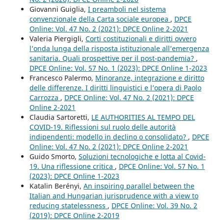
Giovanni Guiglia,
I preamboli nel sistema
convenzionale della Carta sociale europea
,
DPCE
Online: Vol. 47 No. 2 (2021): DPCE Online 2-2021
Valeria Piergigli,
Corti costituzionali e diritti ovvero
l’onda lunga della risposta istituzionale all’emergenza
sanitaria. Quali prospettive per il post-pandemia?
,
DPCE Online: Vol. 57 No. 1 (2023): DPCE Online 1-2023
Francesco Palermo,
Minoranze, integrazione e diritto
delle differenze. I diritti linguistici e l’opera di Paolo
Carrozza
,
DPCE Online: Vol. 47 No. 2 (2021): DPCE
Online 2-2021
Claudia Sartoretti,
LE AUTHORITIES AL TEMPO DEL
COVID-19. Riflessioni sul ruolo delle autorità
indipendenti: modello in declino o consolidato?
,
DPCE
Online: Vol. 47 No. 2 (2021): DPCE Online 2-2021
Guido Smorto,
Soluzioni tecnologiche e lotta al Covid-
19. Una riflessione critica
,
DPCE Online: Vol. 57 No. 1
(2023): DPCE Online 1-2023
Katalin Berényi,
An inspiring parallel between the
Italian and Hungarian jurisprudence with a view to
reducing statelessness
,
DPCE Online: Vol. 39 No. 2
(2019): DPCE Online 2-2019