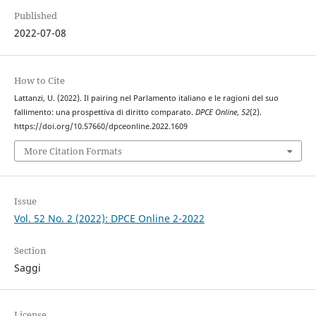
Published
2022-07-08
How to Cite
Lattanzi, U. (2022). Il pairing nel Parlamento italiano e le ragioni del suo
fallimento: una prospettiva di diritto comparato.
DPCE Online
,
52
(2).
https://doi.org/10.57660/dpceonline.2022.1609
More Citation Formats
Issue
Vol. 52 No. 2 (2022): DPCE Online 2-2022
Section
Saggi
License