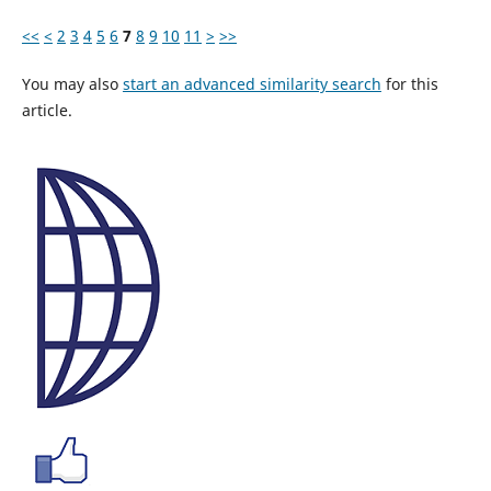
<<
<
2
3
4
5
6
7
8
9
10
11
>
>>
You may also
start an advanced similarity search
for this
article.