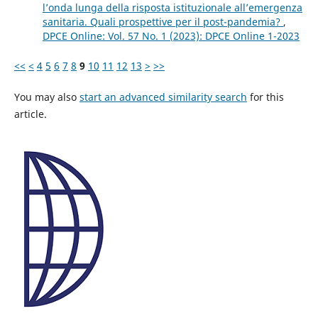
l’onda lunga della risposta istituzionale all’emergenza
sanitaria. Quali prospettive per il post-pandemia?
,
DPCE Online: Vol. 57 No. 1 (2023): DPCE Online 1-2023
<<
<
4
5
6
7
8
9
10
11
12
13
>
>>
You may also
start an advanced similarity search
for this
article.