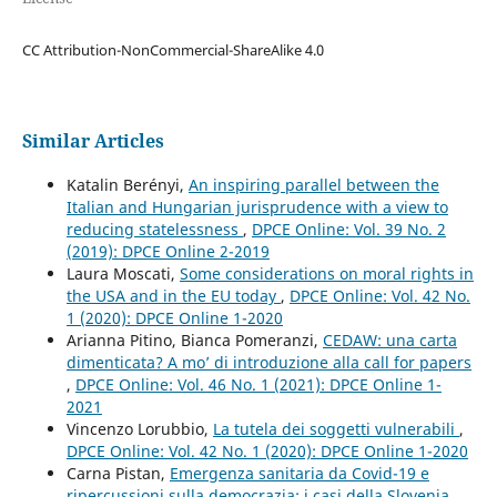
CC Attribution-NonCommercial-ShareAlike 4.0
Similar Articles
Katalin Berényi,
An inspiring parallel between the
Italian and Hungarian jurisprudence with a view to
reducing statelessness
,
DPCE Online: Vol. 39 No. 2
(2019): DPCE Online 2-2019
Laura Moscati,
Some considerations on moral rights in
the USA and in the EU today
,
DPCE Online: Vol. 42 No.
1 (2020): DPCE Online 1-2020
Arianna Pitino, Bianca Pomeranzi,
CEDAW: una carta
dimenticata? A mo’ di introduzione alla call for papers
,
DPCE Online: Vol. 46 No. 1 (2021): DPCE Online 1-
2021
Vincenzo Lorubbio,
La tutela dei soggetti vulnerabili
,
DPCE Online: Vol. 42 No. 1 (2020): DPCE Online 1-2020
Carna Pistan,
Emergenza sanitaria da Covid-19 e
ripercussioni sulla democrazia: i casi della Slovenia,