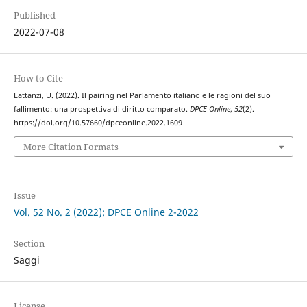
Published
2022-07-08
How to Cite
Lattanzi, U. (2022). Il pairing nel Parlamento italiano e le ragioni del suo
fallimento: una prospettiva di diritto comparato.
DPCE Online
,
52
(2).
https://doi.org/10.57660/dpceonline.2022.1609
More Citation Formats
Issue
Vol. 52 No. 2 (2022): DPCE Online 2-2022
Section
Saggi
License