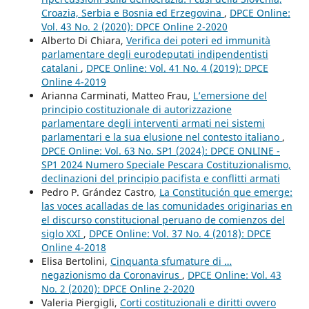
Croazia, Serbia e Bosnia ed Erzegovina
,
DPCE Online:
Vol. 43 No. 2 (2020): DPCE Online 2-2020
Alberto Di Chiara,
Verifica dei poteri ed immunità
parlamentare degli eurodeputati indipendentisti
catalani
,
DPCE Online: Vol. 41 No. 4 (2019): DPCE
Online 4-2019
Arianna Carminati, Matteo Frau,
L’emersione del
principio costituzionale di autorizzazione
parlamentare degli interventi armati nei sistemi
parlamentari e la sua elusione nel contesto italiano
,
DPCE Online: Vol. 63 No. SP1 (2024): DPCE ONLINE -
SP1 2024 Numero Speciale Pescara Costituzionalismo,
declinazioni del principio pacifista e conflitti armati
Pedro P. Grández Castro,
La Constitución que emerge:
las voces acalladas de las comunidades originarias en
el discurso constitucional peruano de comienzos del
siglo XXI
,
DPCE Online: Vol. 37 No. 4 (2018): DPCE
Online 4-2018
Elisa Bertolini,
Cinquanta sfumature di …
negazionismo da Coronavirus
,
DPCE Online: Vol. 43
No. 2 (2020): DPCE Online 2-2020
Valeria Piergigli,
Corti costituzionali e diritti ovvero