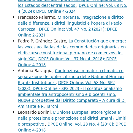
los Estados descentralizados
,
DPCE Online: Vol. 68 No.
4 (2024): DPCE Online 4-2024
Francesco Palermo,
Minoranze, integrazione e diritto
delle differenze. I diritti linguistici e l’opera di Paolo
Carrozza
,
DPCE Online: Vol. 47 No. 2 (2021): DPCE
Online 2-2021
Pedro P. Grández Castro,
La Constitución que emerge:
las voces acalladas de las comunidades originarias en
el discurso constitucional peruano de comienzos del
siglo XXI
,
DPCE Online: Vol. 37 No. 4 (2018): DPCE
Online 4-2018
Antonia Baraggia,
Contenzioso in materia climatica e
separazione dei poteri: il ruolo delle National Human
Rights Institutions
,
DPCE Online: Vol. 58 No. SP2
(2023): DPCE Online - SP2 2023 - Il costituzionalismo
ambientale fra antropocentrismo e biocentrismo.
Nuove prospettive dal Diritto comparato – A cura di D.
Amirante e R. Tarchi
Leonardo Borlini,
L’Unione Europea: attore ‘globale’
nella protezione e promozione dei diritti umani? Limiti
e prospettive
,
DPCE Online: Vol. 28 No. 4 (2016): DPCE
Online 4-2016