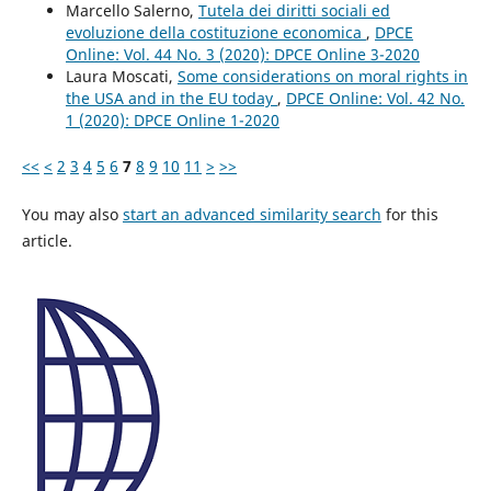
Marcello Salerno,
Tutela dei diritti sociali ed
evoluzione della costituzione economica
,
DPCE
Online: Vol. 44 No. 3 (2020): DPCE Online 3-2020
Laura Moscati,
Some considerations on moral rights in
the USA and in the EU today
,
DPCE Online: Vol. 42 No.
1 (2020): DPCE Online 1-2020
<<
<
2
3
4
5
6
7
8
9
10
11
>
>>
You may also
start an advanced similarity search
for this
article.