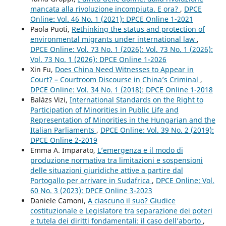
mancata alla rivoluzione incompiuta. E ora?
,
DPCE
Online: Vol. 46 No. 1 (2021): DPCE Online 1-2021
Paola Puoti,
Rethinking the status and protection of
environmental migrants under international law
,
DPCE Online: Vol. 73 No. 1 (2026): Vol. 73 No. 1 (2026):
Vol. 73 No. 1 (2026): DPCE Online 1-2026
Xin Fu,
Does China Need Witnesses to Appear in
Court? – Courtroom Discourse in China’s Criminal
,
DPCE Online: Vol. 34 No. 1 (2018): DPCE Online 1-2018
Balázs Vizi,
International Standards on the Right to
Participation of Minorities in Public Life and
Representation of Minorities in the Hungarian and the
Italian Parliaments
,
DPCE Online: Vol. 39 No. 2 (2019):
DPCE Online 2-2019
Emma A. Imparato,
L’emergenza e il modo di
produzione normativa tra limitazioni e sospensioni
delle situazioni giuridiche attive a partire dal
Portogallo per arrivare in Sudafrica
,
DPCE Online: Vol.
60 No. 3 (2023): DPCE Online 3-2023
Daniele Camoni,
A ciascuno il suo? Giudice
costituzionale e Legislatore tra separazione dei poteri
e tutela dei diritti fondamentali: il caso dell’aborto
,