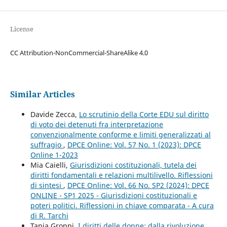
License
CC Attribution-NonCommercial-ShareAlike 4.0
Similar Articles
Davide Zecca,
Lo scrutinio della Corte EDU sul diritto
di voto dei detenuti fra interpretazione
convenzionalmente conforme e limiti generalizzati al
suffragio
,
DPCE Online: Vol. 57 No. 1 (2023): DPCE
Online 1-2023
Mia Caielli,
Giurisdizioni costituzionali, tutela dei
diritti fondamentali e relazioni multilivello. Riflessioni
di sintesi
,
DPCE Online: Vol. 66 No. SP2 (2024): DPCE
ONLINE - SP1 2025 - Giurisdizioni costituzionali e
poteri politici. Riflessioni in chiave comparata - A cura
di R. Tarchi
Tania Groppi,
I diritti delle donne: dalla rivoluzione