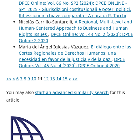
DPCE Online: Vol. 66 No. SP2 (2024): DPCE ONLINE -
SP1 2025 - Giurisdizioni costituzionali e poteri politici.
Riflessioni in chiave comparata - A cura di R. Tarchi
Nicolás Carrillo-Santarelli,
A Regional, Multi-Level and
Human-Centered Approach to Business and Human
Rights Issues
,
DPCE Online: Vol. 43 No. 2 (2020): DPCE
Online 2-2020
María del Ángel Iglesias Vázquez,
El diálogo entre las
Cortes Regionales de Derechos Humanos: una
necesidad en favor de la justicia y de la paz
,
DPCE
Online: Vol. 45 No. 4 (2020): DPCE Online 4-2020
<<
<
6
7
8
9
10
11
12
13
14
15
>
>>
You may also
start an advanced similarity search
for this
article.