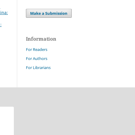
i
ina:
Make a Submission
:
Information
For Readers
For Authors
For Librarians