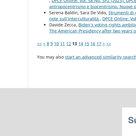
,
DPCE Online: Vol. 58 No. SP2 (2023): DPCE
antropocentrismo e biocentrismo. Nuove pro
Serena Baldin, Sara De Vido,
Strumenti di 
note sull’interculturalità
,
DPCE Online: Vol
Davide Zecca,
Biden’s voting rights ambiti
The American Presidency after two years o
<<
<
8
9
10
11
12
13
14
15
16
17
>
>>
You may also
start an advanced similarity searc