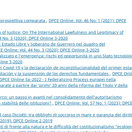
in prospettiva comparata
,
DPCE Online: Vol. 46 No. 1 (2021): DPCE
of Justice: On The International Lawfulness and Legitimacy of
4 No. 3 (2020): DPCE Online 3-2020
el Estado Libre y Soberano de Guerrero nel quadro del
E Online: Vol. 44 No. 3 (2020): DPCE Online 3-2020
ralizzato e l’emergenza: rischi ed opportunità in uno Stato tecnolog
nline 3-2020
el Covid-19 y la declaración de inconstitucionalidad del primer est
mitación y la suspensión de los derechos fundamentales
,
DPCE Onli
: DPCE Online Sp-2022 - I Federalizing Process europei nella
ate a partire dai ‘primi’ 20 anni della riforma del Titolo V della
urco: un passo in avanti nel consolidamento dell’autoritarismo
stabilità delle istituzioni?
,
DPCE Online: Vol. 57 No. 1 (2023): DPC
Il caso Diciotti: tra obblighi di soccorso in mare e garanzia dei diritt
 (2019): DPCE Online 2-2019
i di fronte alla natura e le difficoltà del costituzionalismo “ecolog