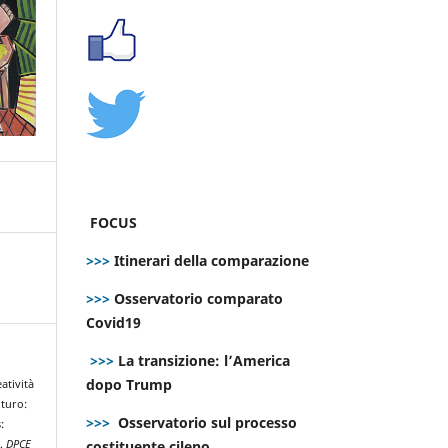
FOCUS
>>>
Itinerari della comparazione
>>>
Osservatorio comparato
Covid19
>>>
La transizione: l’America
dopo Trump
eatività
uturo:
>>>
Osservatorio sul processo
:
costituente cileno
s.
DPCE