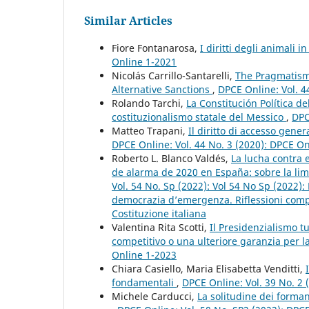
Similar Articles
Fiore Fontanarosa,
I diritti degli animali 
Online 1-2021
Nicolás Carrillo-Santarelli,
The Pragmatism 
Alternative Sanctions
,
DPCE Online: Vol. 4
Rolando Tarchi,
La Constitución Política d
costituzionalismo statale del Messico
,
DPC
Matteo Trapani,
Il diritto di accesso gene
DPCE Online: Vol. 44 No. 3 (2020): DPCE O
Roberto L. Blanco Valdés,
La lucha contra 
de alarma de 2020 en España: sobre la li
Vol. 54 No. Sp (2022): Vol 54 No Sp (2022)
democrazia d’emergenza. Riflessioni compar
Costituzione italiana
Valentina Rita Scotti,
Il Presidenzialismo t
competitivo o una ulteriore garanzia per la 
Online 1-2023
Chiara Casiello, Maria Elisabetta Venditti,
fondamentali
,
DPCE Online: Vol. 39 No. 2
Michele Carducci,
La solitudine dei formant