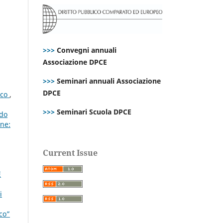
>>>
Convegni annuali
Associazione DPCE
>>>
Seminari annuali Associazione
DPCE
ico
,
>>>
Seminari Scuola DPCE
ado
ne:
Current Issue
E
i
ico”