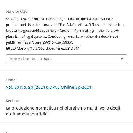
How to Cite
Sbailò, C. (2022). Oltre la tradizione giuridica occidentale: questioni e
problemi dei sistemi normativi in “Eur-Asia” e Africa. Riflessioni di sintesi: se
la dottrina giuspubblicistica ha un futuro…: Rule-making in the multilevel
pluralism of legal systems. Concluding remarks: whether the doctrine of
public law has a future.
DPCE Online
,
50
(Sp).
https://doi.org/10.57660/dpceonline.2021.1547
More Citation Formats
Issue
Vol. 50 No. Sp (2021): DPCE Online Sp-2021
Section
La produzione normativa nel pluralismo multilivello degli
ordinamenti giuridici