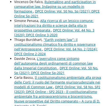
Vincenzo De Falco,
Rulemaking and participation in
comparative law. Indagine su un modello in
formazione
,
DPCE Online: Vol. 50 No. Sp (2021): DPCE
Online Sp-2021
Simone Penasa,
Alla ricerca di un lessico comune:
inte(g)razioni tra diritto e scienze della vita in
prospettiva comparata
,
DPCE Online: Vol. 44 No. 3
(2020): DPCE Online 3-2020
Thiago Burckhart,
“Earth system law”: il
costituzionalismo climatico fra diritto e governance
nell’Antropocene
,
DPCE Online: Vol. 64 No. 2 (2024):
DPCE Online 2-2024
Davide Zecca,
L’overruling come sintomo
dell’autonomia degli ordinamenti di common law
dalla Imperial Constitution
,
DPCE Online: Vol. 50 No.
Sp (2021): DPCE Online Sp-2021
Carla Bassu,
Il costituzionalismo ambientale alla prova
delle Corti: il ruolo del formante giurisprudenziale nei
modelli di Common Law
,
DPCE Online: Vol. 58 No. SP2
(2023): DPCE Online - SP2 2023 - Il costituzionalismo
ambientale fra antropocentrismo e biocentrismo.
Nuove prospettive dal Diritto comparato – A cura di D.
Amirante e R. Tarchi