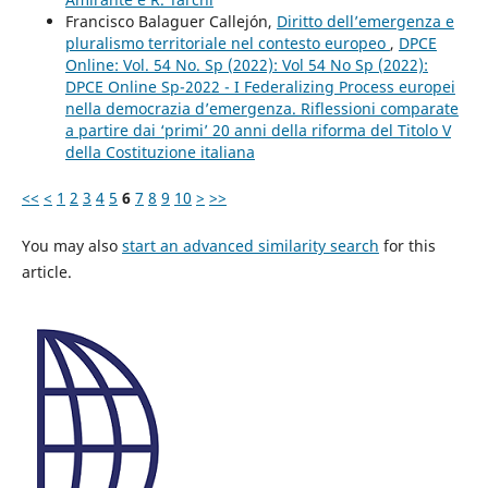
Francisco Balaguer Callejón,
Diritto dell’emergenza e
pluralismo territoriale nel contesto europeo
,
DPCE
Online: Vol. 54 No. Sp (2022): Vol 54 No Sp (2022):
DPCE Online Sp-2022 - I Federalizing Process europei
nella democrazia d’emergenza. Riflessioni comparate
a partire dai ‘primi’ 20 anni della riforma del Titolo V
della Costituzione italiana
<<
<
1
2
3
4
5
6
7
8
9
10
>
>>
You may also
start an advanced similarity search
for this
article.