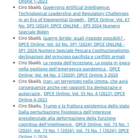
Online 1-2023
Ciro Sbailò,
Governing Artificial Intelligence:
Technological Leadership and Regulatory Challenges
in an Era of Exponential Growth
,
DPCE Online: Vol. 67
No. SP3 (2024): DPCE ONLINE - SP3 2024 Numero
Speciale Biden
Ciro Sbailò,
Guerre ibride: quali risposte possibili?
,
DPCE Online: Vol. 63 No. SP1 (2024): DPCE ONLINE -
SP1 2024 Numero Speciale Pescara Costituzionalismo,
declinazioni del principio pacifista e conflitti armati
Ciro Sbailò,
La regola dell’eccezione. La posta in gioco
nella gestione dell’emergenza pandemica
,
DPCE
Online: Vol. 44 No. 3 (2020): DPCE Online 3-2020
Ciro Sbailò,
Iran: un terremoto nella Umma, che avrà
conseguenze anche nei rapporti tra democrazie e
autocrazie
,
DPCE Online: Vol. 55 No. 4 (2022): DPCE
Online 4-2022
Ciro Sbailo,
Trump e la frattura epistemica dello stato
Dalla perturbazione fisiologica dell’interesse
presidenziale alla deformazione della funzione
cognitiva dell’intelligence
,
DPCE Online: Vol. 73 No. 1
(2026): Vol. 73 No. 1 (2026): Vol. 73 No. 1 (2026): DPCE
Online 1-2026