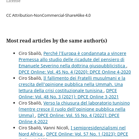
License
CC Attribution-NonCommercial-ShareAlike 4.0
Most read articles by the same author(s)
Ciro Sbailò,
Perché l’Europa è condannata a vincere
Premessa allo studio delle ricadute del pensiero di
Emanuele Severino nella dottrina giuspubblicistica
,
DPCE Online: Vol. 45 No. 4 (2020): DPCE Online 4-2020
Ciro Sbailò,
Il fallimento dei Fratelli musulmani e la
crescita dell’opinione pubblica nella Ummah. Una
lettura della crisi costituzionale tunisina
,
DPCE
Online: Vol. 48 No. 3 (2021): DPCE Online 3-2021
Ciro Sbailò,
Verso la chiusura del laboratorio tunisino
(mentre cresce il ruolo dell’opinione pubblica nella
Umma)
,
DPCE Online: Vol. 55 No. 4 (2022): DPCE
Online 4-2022
Ciro Sbailò, Vanni Nicolì,
I semipresidenzialismi nel
Nord Africa
,
DPCE Online: Vol. 57 No. 1 (2023): DPCE