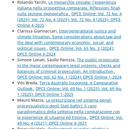
Rolando Tarchi,
Le monarchie cessate: l’esperienza
italiana nella prospettiva comparata. Riflessioni finali
sulla sezione monografica
,
DPCE Online: Vol. 72 No. 4
(2025): Vol. 72 No. 4 (2025): Vol. 72 No. 4 (2025): DPCE
Online 4-2025
Clarissa Giannaccari,
Intergenerational justice and
climate litigation. Some considerations about law and
the deal with contemporary economic, social, and
political issues
,
DPCE Online: Vol. 65 No. 3 (2024):
DPCE Online 3-2024
Simone Lonati, Saulle Panizza,
The public prosecutor
in the major contemporary legal systems: checks and
balances of criminal prosecution. An introduction
,
DPCE Online: Vol. 62 No. 1 (2024): DPCE Online 1-2024
Vito Breda,
Terra Australis Incognita: A Comparative
Outlook
,
DPCE Online: Vol. 69 No. 1 (2025): Vol. 69 No.
1 (2025): DPCE Online 1-2025
Mauro Mazza,
La prescrizione nel sistema penal-
processualistico degli Stati baltici: il caso
paradigmatico della Lettonia nella comparazione con
le esperienze di Lituania ed Estonia
,
DPCE Online: Vol.
49 No. 4 (2021): DPCE Online 4-2021
Pasquale Viola,
Ordinamenti giuridici adattivi e