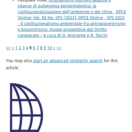
istanze di autonomia epistemologica: la
costituzionalizzazione dell’ambiente e del clima
,
DPCE
Online: Vol. 58 No. SP2 (2023): DPCE Online - SP2 2023
- Il costituzionalismo ambientale fra antropocentrismo
e biocentrismo. Nuove prospettive dal Diritto
comparato – A cura di D. Amirante e R. Tarchi
<<
<
1
2
3
4
5
6
7
8
9
10
>
>>
You may also
start an advanced similarity search
for this
article.