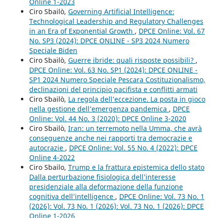
Online 1-2023
Ciro Sbailò,
Governing Artificial Intelligence:
Technological Leadership and Regulatory Challenges
in an Era of Exponential Growth
,
DPCE Online: Vol. 67
No. SP3 (2024): DPCE ONLINE - SP3 2024 Numero
Speciale Biden
Ciro Sbailò,
Guerre ibride: quali risposte possibili?
,
DPCE Online: Vol. 63 No. SP1 (2024): DPCE ONLINE -
SP1 2024 Numero Speciale Pescara Costituzionalismo,
declinazioni del principio pacifista e conflitti armati
Ciro Sbailò,
La regola dell’eccezione. La posta in gioco
nella gestione dell’emergenza pandemica
,
DPCE
Online: Vol. 44 No. 3 (2020): DPCE Online 3-2020
Ciro Sbailò,
Iran: un terremoto nella Umma, che avrà
conseguenze anche nei rapporti tra democrazie e
autocrazie
,
DPCE Online: Vol. 55 No. 4 (2022): DPCE
Online 4-2022
Ciro Sbailo,
Trump e la frattura epistemica dello stato
Dalla perturbazione fisiologica dell’interesse
presidenziale alla deformazione della funzione
cognitiva dell’intelligence
,
DPCE Online: Vol. 73 No. 1
(2026): Vol. 73 No. 1 (2026): Vol. 73 No. 1 (2026): DPCE
Online 1-2026