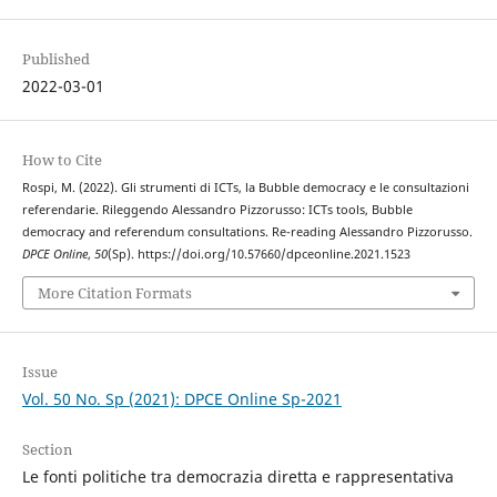
Published
2022-03-01
How to Cite
Rospi, M. (2022). Gli strumenti di ICTs, la Bubble democracy e le consultazioni
referendarie. Rileggendo Alessandro Pizzorusso: ICTs tools, Bubble
democracy and referendum consultations. Re-reading Alessandro Pizzorusso.
DPCE Online
,
50
(Sp). https://doi.org/10.57660/dpceonline.2021.1523
More Citation Formats
Issue
Vol. 50 No. Sp (2021): DPCE Online Sp-2021
Section
Le fonti politiche tra democrazia diretta e rappresentativa