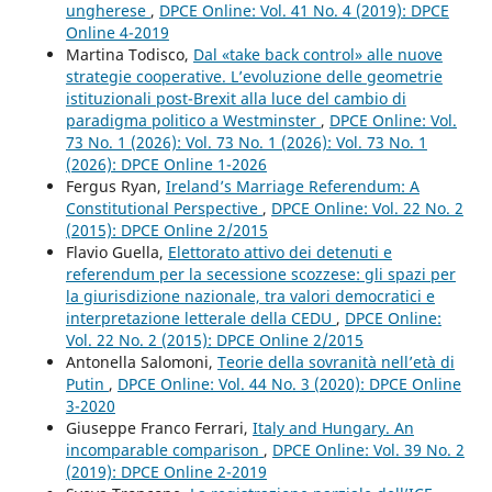
ungherese
,
DPCE Online: Vol. 41 No. 4 (2019): DPCE
Online 4-2019
Martina Todisco,
Dal «take back control» alle nuove
strategie cooperative. L’evoluzione delle geometrie
istituzionali post-Brexit alla luce del cambio di
paradigma politico a Westminster
,
DPCE Online: Vol.
73 No. 1 (2026): Vol. 73 No. 1 (2026): Vol. 73 No. 1
(2026): DPCE Online 1-2026
Fergus Ryan,
Ireland’s Marriage Referendum: A
Constitutional Perspective
,
DPCE Online: Vol. 22 No. 2
(2015): DPCE Online 2/2015
Flavio Guella,
Elettorato attivo dei detenuti e
referendum per la secessione scozzese: gli spazi per
la giurisdizione nazionale, tra valori democratici e
interpretazione letterale della CEDU
,
DPCE Online:
Vol. 22 No. 2 (2015): DPCE Online 2/2015
Antonella Salomoni,
Teorie della sovranità nell’età di
Putin
,
DPCE Online: Vol. 44 No. 3 (2020): DPCE Online
3-2020
Giuseppe Franco Ferrari,
Italy and Hungary. An
incomparable comparison
,
DPCE Online: Vol. 39 No. 2
(2019): DPCE Online 2-2019