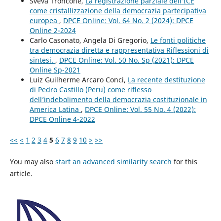
Sveva Troncone,
La registrazione parziale dell’ICE
come cristallizzazione della democrazia partecipativa
europea
,
DPCE Online: Vol. 64 No. 2 (2024): DPCE
Online 2-2024
Carlo Casonato, Angela Di Gregorio,
Le fonti politiche
tra democrazia diretta e rappresentativa Riflessioni di
sintesi.
,
DPCE Online: Vol. 50 No. Sp (2021): DPCE
Online Sp-2021
Luiz Guilherme Arcaro Conci,
La recente destituzione
di Pedro Castillo (Peru) come riflesso
dell’indebolimento della democrazia costituzionale in
America Latina
,
DPCE Online: Vol. 55 No. 4 (2022):
DPCE Online 4-2022
<<
<
1
2
3
4
5
6
7
8
9
10
>
>>
You may also
start an advanced similarity search
for this
article.