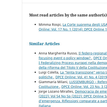
Most read articles by the same author(s)
Mimma Rospi,
La Corte suprema degli USA 
Online: Vol. 17 No. 1 (2014): DPCE Online 
Similar Articles
Anna Margherita Russo,
Il federo-region
focusing event o policy window?
,
DPCE Onl
I Federalizing Process europei nella democ
della riforma del Titolo V della Costituzione
Luigi Colella,
La “lenta transizione” verso l
politiche
,
DPCE Online: Vol. 41 No. 4 (201
Giammaria Milani,
LUSSEMBURGO – Referen
Costituzione
,
DPCE Online: Vol. 23 No. 3 
Jorge Lozano Miralles,
Democracia de emerg
(2022): Vol 54 No Sp (2022): DPCE Online S
d’emergenza. Riflessioni comparate a partir
italiana