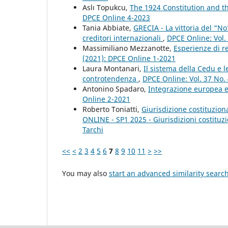
Aslı Topukcu,
The 1924 Constitution and t
DPCE Online 4-2023
Tania Abbiate,
GRECIA - La vittoria del “N
creditori internazionali
,
DPCE Online: Vol.
Massimiliano Mezzanotte,
Esperienze di r
(2021): DPCE Online 1-2021
Laura Montanari,
Il sistema della Cedu e 
controtendenza
,
DPCE Online: Vol. 37 No.
Antonino Spadaro,
Integrazione europea e
Online 2-2021
Roberto Toniatti,
Giurisdizione costituziona
ONLINE - SP1 2025 - Giurisdizioni costituzio
Tarchi
<<
<
2
3
4
5
6
7
8
9
10
11
>
>>
You may also
start an advanced similarity searc