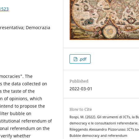
1523
resentativa; Democrazia
.pdf
mocracies". The
Published
s the data collected on
2022-03-01
s the taste of the
ion of opinions, which
intend to propose the
How to Cite
filter bubble on
Rospi, M. (2022). Gli strumenti di ICTs, la 
stitutional referendum of
democracy e le consultazioni referendarie.
tional referendum on the
Rileggendo Alessandro Pizzorusso: ICTs to
 verify whether
Bubble democracy and referendum