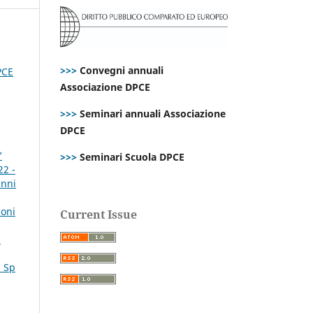
>>>
Convegni annuali
PCE
Associazione DPCE
>>>
Seminari annuali Associazione
DPCE
’
>>>
Seminari Scuola DPCE
22 -
anni
ioni
Current Issue
a
. Sp