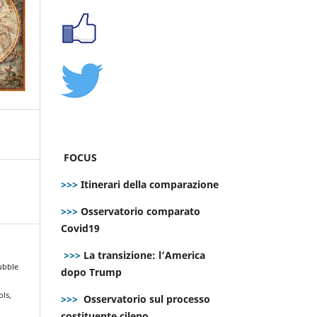
FOCUS
>>>
Itinerari della comparazione
>>>
Osservatorio comparato
Covid19
>>>
La transizione: l’America
Bubble
dopo Trump
ols,
>>>
Osservatorio sul processo
costituente cileno