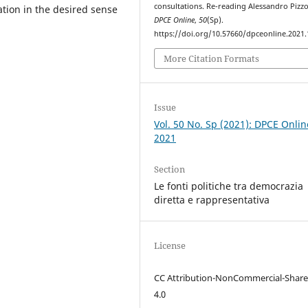
consultations. Re-reading Alessandro Pizz
ation in the desired sense
DPCE Online
,
50
(Sp).
https://doi.org/10.57660/dpceonline.2021
More Citation Formats
Issue
Vol. 50 No. Sp (2021): DPCE Onlin
2021
Section
Le fonti politiche tra democrazia
diretta e rappresentativa
License
CC Attribution-NonCommercial-Share
4.0