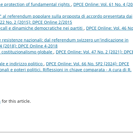
he protection of fundamental rights
,
DPCE Online: Vol. 61 No. 4 (20
o” al referendum popolare sulla proposta di accordo presentata dai
 22 No. 2 (2015): DPCE Online 2/2015
ecall e dinamiche democratiche nei partiti
,
DPCE Online: Vol. 46 No
le resistenze nazionali: dal referendum svizzero un’indicazione in
 4 (2018): DPCE Online 4-2018
 costituzionalismo globale
,
DPCE Online: Vol. 47 No. 2 (2021): DPC
le e indirizzo politico
,
DPCE Online: Vol. 66 No. SP2 (2024): DPCE
nali e poteri politici. Riflessioni in chiave comparata - A cura di R.
h
for this article.