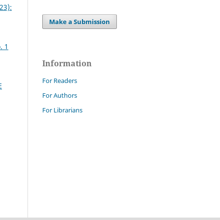
23):
Make a Submission
. 1
Information
For Readers
E
For Authors
For Librarians