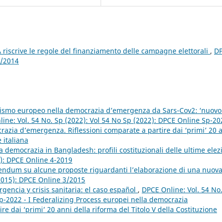
riscrive le regole del finanziamento delle campagne elettorali
,
D
1/2014
alismo europeo nella democrazia d’emergenza da Sars-Cov2: ‘nuovo
ine: Vol. 54 No. Sp (2022): Vol 54 No Sp (2022): DPCE Online Sp-20
razia d’emergenza. Riflessioni comparate a partire dai ‘primi’ 20 
 italiana
a democrazia in Bangladesh: profili costituzionali delle ultime elez
9): DPCE Online 4-2019
dum su alcune proposte riguardanti l’elaborazione di una nuov
(2015): DPCE Online 3/2015
encia y crisis sanitaria: el caso español
,
DPCE Online: Vol. 54 No
p-2022 - I Federalizing Process europei nella democrazia
e dai ‘primi’ 20 anni della riforma del Titolo V della Costituzione