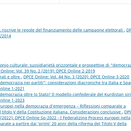
riscrive le regole del finanziamento delle campagne elettorali
,
D
1/2014
onio culturale: sussidiarietà orizzontale e prospettive di “democra
Online: Vol. 39 No. 2 (2019): DPCE Online 2-2019
rali e oltre
,
DPCE Online: Vol. 44 No. 3 (2020): DPCE Online 3-2020
“democrazia nei partiti”: considerazioni diacroniche tra Italia e Sp
Online 1-2021
democrazia oltre lo Stato? Il modello confederale del Kurdistan sir
Online 1-2023
 europei nella democrazia d’emergenza – Riflessioni comparate a
l titolo V della Costituzione italiana. Considerazioni conclusive
,
DP
p (2022): DPCE Online Sp-2022 - I Federalizing Process europei nella
ate a partire dai ‘primi’ 20 anni della riforma del Titolo V della