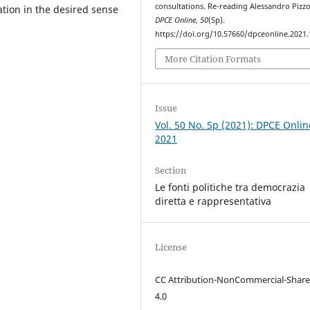
consultations. Re-reading Alessandro Pizz
ation in the desired sense
DPCE Online
,
50
(Sp).
https://doi.org/10.57660/dpceonline.2021
More Citation Formats
Issue
Vol. 50 No. Sp (2021): DPCE Onlin
2021
Section
Le fonti politiche tra democrazia
diretta e rappresentativa
License
CC Attribution-NonCommercial-Share
4.0