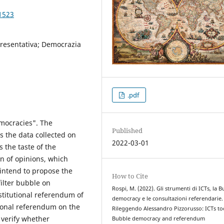
1523
resentativa; Democrazia
.pdf
mocracies". The
Published
s the data collected on
2022-03-01
s the taste of the
ion of opinions, which
intend to propose the
How to Cite
filter bubble on
Rospi, M. (2022). Gli strumenti di ICTs, la 
stitutional referendum of
democracy e le consultazioni referendarie.
tional referendum on the
Rileggendo Alessandro Pizzorusso: ICTs to
 verify whether
Bubble democracy and referendum