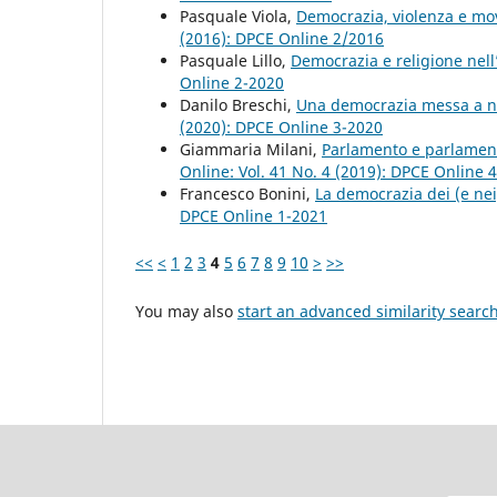
Pasquale Viola,
Democrazia, violenza e mov
(2016): DPCE Online 2/2016
Pasquale Lillo,
Democrazia e religione nell
Online 2-2020
Danilo Breschi,
Una democrazia messa a nu
(2020): DPCE Online 3-2020
Giammaria Milani,
Parlamento e parlament
Online: Vol. 41 No. 4 (2019): DPCE Online 
Francesco Bonini,
La democrazia dei (e nei)
DPCE Online 1-2021
<<
<
1
2
3
4
5
6
7
8
9
10
>
>>
You may also
start an advanced similarity searc