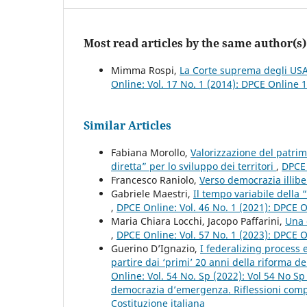
Most read articles by the same author(s)
Mimma Rospi,
La Corte suprema degli USA 
Online: Vol. 17 No. 1 (2014): DPCE Online 
Similar Articles
Fabiana Morollo,
Valorizzazione del patrim
diretta” per lo sviluppo dei territori
,
DPCE 
Francesco Raniolo,
Verso democrazia illibe
Gabriele Maestri,
Il tempo variabile della 
,
DPCE Online: Vol. 46 No. 1 (2021): DPCE 
Maria Chiara Locchi, Jacopo Paffarini,
Una 
,
DPCE Online: Vol. 57 No. 1 (2023): DPCE 
Guerino D’Ignazio,
I federalizing process
partire dai ‘primi’ 20 anni della riforma de
Online: Vol. 54 No. Sp (2022): Vol 54 No S
democrazia d’emergenza. Riflessioni compar
Costituzione italiana