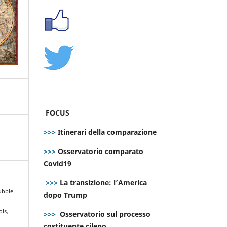
FOCUS
>>>
Itinerari della comparazione
>>>
Osservatorio comparato
Covid19
>>>
La transizione: l’America
Bubble
dopo Trump
ols,
>>>
Osservatorio sul processo
costituente cileno