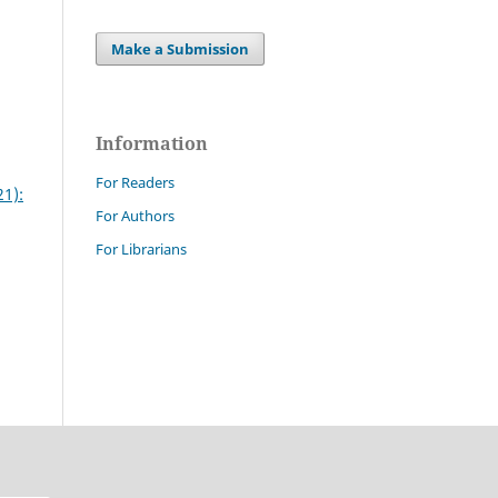
Make a Submission
Information
For Readers
21):
For Authors
For Librarians