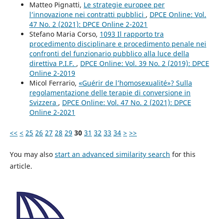
Matteo Pignatti,
Le strategie europee per
l’innovazione nei contratti pubblici
,
DPCE Online: Vol.
47 No. 2 (2021): DPCE Online 2-2021
Stefano Maria Corso,
1093 Il rapporto tra
procedimento disciplinare e procedimento penale nei
confronti del funzionario pubblico alla luce della
direttiva P.I.F.
,
DPCE Online: Vol. 39 No. 2 (2019): DPCE
Online 2-2019
Micol Ferrario,
«Guérir de l’homosexualité»? Sulla
regolamentazione delle terapie di conversione in
Svizzera
,
DPCE Online: Vol. 47 No. 2 (2021): DPCE
Online 2-2021
<<
<
25
26
27
28
29
30
31
32
33
34
>
>>
You may also
start an advanced similarity search
for this
article.