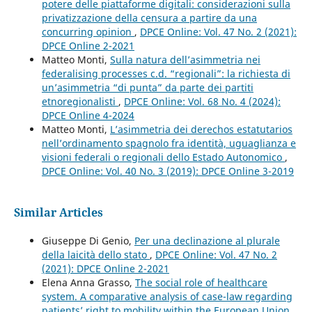
potere delle piattaforme digitali: considerazioni sulla
privatizzazione della censura a partire da una
concurring opinion
,
DPCE Online: Vol. 47 No. 2 (2021):
DPCE Online 2-2021
Matteo Monti,
Sulla natura dell’asimmetria nei
federalising processes c.d. “regionali”: la richiesta di
un’asimmetria “di punta” da parte dei partiti
etnoregionalisti
,
DPCE Online: Vol. 68 No. 4 (2024):
DPCE Online 4-2024
Matteo Monti,
L’asimmetria dei derechos estatutarios
nell’ordinamento spagnolo fra identità, uguaglianza e
visioni federali o regionali dello Estado Autonomico
,
DPCE Online: Vol. 40 No. 3 (2019): DPCE Online 3-2019
Similar Articles
Giuseppe Di Genio,
Per una declinazione al plurale
della laicità dello stato
,
DPCE Online: Vol. 47 No. 2
(2021): DPCE Online 2-2021
Elena Anna Grasso,
The social role of healthcare
system. A comparative analysis of case-law regarding
patients’ right to mobility within the European Union
,