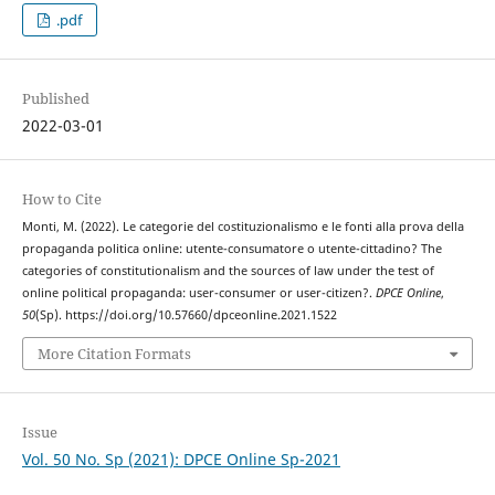
.pdf
Published
2022-03-01
How to Cite
Monti, M. (2022). Le categorie del costituzionalismo e le fonti alla prova della
propaganda politica online: utente-consumatore o utente-cittadino? The
categories of constitutionalism and the sources of law under the test of
online political propaganda: user-consumer or user-citizen?.
DPCE Online
,
50
(Sp). https://doi.org/10.57660/dpceonline.2021.1522
More Citation Formats
Issue
Vol. 50 No. Sp (2021): DPCE Online Sp-2021