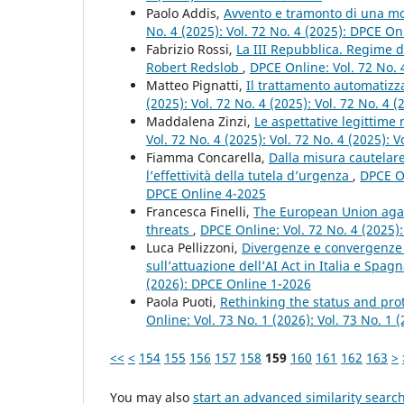
Paolo Addis,
Avvento e tramonto di una mo
No. 4 (2025): Vol. 72 No. 4 (2025): DPCE On
Fabrizio Rossi,
La III Repubblica. Regime 
Robert Redslob
,
DPCE Online: Vol. 72 No. 4
Matteo Pignatti,
Il trattamento automatizza
(2025): Vol. 72 No. 4 (2025): Vol. 72 No. 4
Maddalena Zinzi,
Le aspettative legittime 
Vol. 72 No. 4 (2025): Vol. 72 No. 4 (2025): 
Fiamma Concarella,
Dalla misura cautelare
l’effettività della tutela d’urgenza
,
DPCE On
DPCE Online 4-2025
Francesca Finelli,
The European Union agai
threats
,
DPCE Online: Vol. 72 No. 4 (2025):
Luca Pellizzoni,
Divergenze e convergenze n
sull’attuazione dell’AI Act in Italia e Spag
(2026): DPCE Online 1-2026
Paola Puoti,
Rethinking the status and pro
Online: Vol. 73 No. 1 (2026): Vol. 73 No. 1 
<<
<
154
155
156
157
158
159
160
161
162
163
>
You may also
start an advanced similarity searc