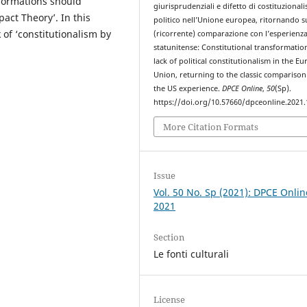
sformations should
giurisprudenziali e difetto di costituzional
act Theory’. In this
politico nell’Unione europea, ritornando s
k of ‘constitutionalism by
(ricorrente) comparazione con l’esperienz
statunitense: Constitutional transformatio
lack of political constitutionalism in the E
Union, returning to the classic comparison
the US experience.
DPCE Online
,
50
(Sp).
https://doi.org/10.57660/dpceonline.2021
More Citation Formats
Issue
Vol. 50 No. Sp (2021): DPCE Onlin
2021
Section
Le fonti culturali
License