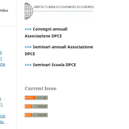
Alike
>>>
Convegni annuali
Associazione DPCE
>>>
Seminari annuali Associazione
li
DPCE
P1
sta
>>>
Seminari Scuola DPCE
Current Issue
i
):
sti
No.