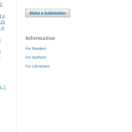
72
Make a Submission
d o
025
 4
Information
:
For Readers
e
For Authors
:
For Librarians
o. 1