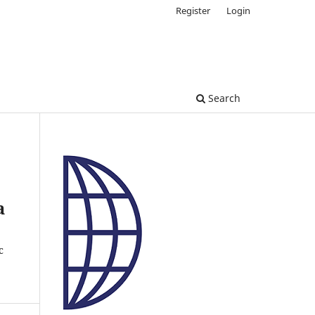
Register
Login
Search
a
c