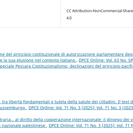
CC Attribution-NonCommercial-Share
4.0
ne del principio costituzionale di autorizzazione parlamentare deg
e la sua elusione nel contesto italiano
,
DPCE Online: Vol. 63 No. S
ciale Pescara Costituzionalismo, declinazioni del principio pacifi
 tra libertà fondamentali e tutela della salute dei cittadini. Il test d
i Lussemburgo
,
DPCE Online: Vol. 71 No. 3 (2025): Vol. 71 No. 3 (2025
raria… al diritto della cooperazione internazionale: il diniego dei vi
tà nazionale palestinese
,
DPCE Online: Vol. 71 No. 3 (2025): Vol. 71 