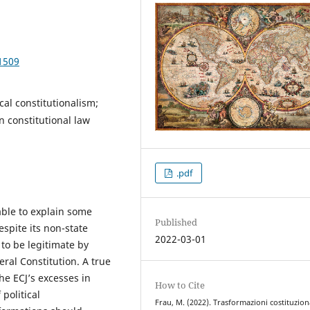
1509
cal constitutionalism;
n constitutional law
.pdf
ble to explain some
Published
spite its non-state
2022-03-01
to be legitimate by
ral Constitution. A true
he ECJ’s excesses in
How to Cite
 political
Frau, M. (2022). Trasformazioni costituzion