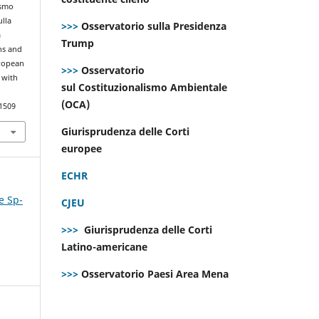
ismo
ulla
>>>
Osservatorio sulla Presidenza
a
Trump
ns and
uropean
>>>
Osservatorio
 with
sul Costituzionalismo Ambientale
(OCA)
.1509
Giurisprudenza delle Corti
europee
ECHR
e Sp-
CJEU
>>>
Giurisprudenza delle Corti
Latino-americane
>>>
Osservatorio Paesi Area Mena