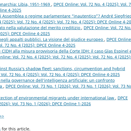
narchia: Libia, 1951-1969
,
DPCE Online: Vol. 72 No. 4 (2025): Vol. 
line 4-2025
di Assemblea o regime parlamentare “inautentico”? André Siegfrie
 (2025): Vol. 72 No. 4 (2025): Vol. 72 No. 4 (2025): DPCE Online 4-2
to nella valutazione del merito creditizio
,
DPCE Online: Vol. 72 No.
 (2025): DPCE Online 4-2025
negli appalti pubblici. La visione del giudice europeo
,
DPCE Online
Vol. 72 No. 4 (2025): DPCE Online 4-2025
 CIDH alla misura provvisoria della Corte IDH: il caso Glas Espinel 
line: Vol. 72 No. 4 (2025): Vol. 72 No. 4 (2025): Vol. 72 No. 4 (2025)
nst Russia’s shadow fleet: sanctions, circumvention and hybrid
 Vol. 72 No. 4 (2025): Vol. 72 No. 4 (2025): DPCE Online 4-2025
ella governance dell’intelligenza artificiale: un confronto
na
,
DPCE Online: Vol. 73 No. 1 (2026): Vol. 73 No. 1 (2026): Vol. 73 N
tection of environmental migrants under international law
,
DPCE
(2026): Vol. 73 No. 1 (2026): DPCE Online 1-2026
>>
h
for this article.