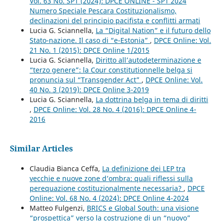
Vol. 63 No. SP1 (2024): DPCE ONLINE - SP1 2024
Numero Speciale Pescara Costituzionalismo,
declinazioni del principio pacifista e conflitti armati
Lucia G. Sciannella,
La “Digital Nation” e il futuro dello
Stato-nazione. Il caso di “e-Estonia”
,
DPCE Online: Vol.
21 No. 1 (2015): DPCE Online 1/2015
Lucia G. Sciannella,
Diritto all’autodeterminazione e
“terzo genere”: la Cour constitutionnelle belga si
pronuncia sul “Transgender Act”
,
DPCE Online: Vol.
40 No. 3 (2019): DPCE Online 3-2019
Lucia G. Sciannella,
La dottrina belga in tema di diritti
,
DPCE Online: Vol. 28 No. 4 (2016): DPCE Online 4-
2016
Similar Articles
Claudia Bianca Ceffa,
La definizione dei LEP tra
vecchie e nuove zone d’ombra: quali riflessi sulla
perequazione costituzionalmente necessaria?
,
DPCE
Online: Vol. 68 No. 4 (2024): DPCE Online 4-2024
Matteo Fulgenzi,
BRICS e Global South: una visione
“prospettica” verso la costruzione di un “nuovo”