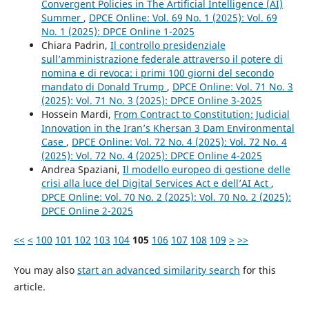
Convergent Policies in The Artificial Intelligence (AI)
Summer
,
DPCE Online: Vol. 69 No. 1 (2025): Vol. 69
No. 1 (2025): DPCE Online 1-2025
Chiara Padrin,
Il controllo presidenziale
sull’amministrazione federale attraverso il potere di
nomina e di revoca: i primi 100 giorni del secondo
mandato di Donald Trump
,
DPCE Online: Vol. 71 No. 3
(2025): Vol. 71 No. 3 (2025): DPCE Online 3-2025
Hossein Mardi,
From Contract to Constitution: Judicial
Innovation in the Iran’s Khersan 3 Dam Environmental
Case
,
DPCE Online: Vol. 72 No. 4 (2025): Vol. 72 No. 4
(2025): Vol. 72 No. 4 (2025): DPCE Online 4-2025
Andrea Spaziani,
Il modello europeo di gestione delle
crisi alla luce del Digital Services Act e dell’AI Act
,
DPCE Online: Vol. 70 No. 2 (2025): Vol. 70 No. 2 (2025):
DPCE Online 2-2025
<<
<
100
101
102
103
104
105
106
107
108
109
>
>>
You may also
start an advanced similarity search
for this
article.