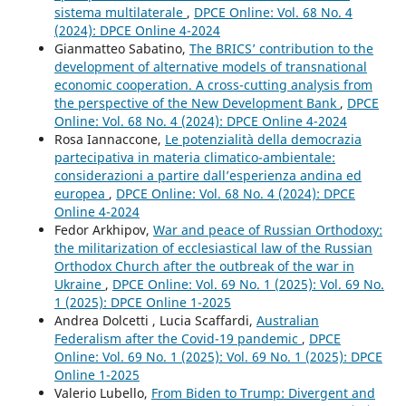
sistema multilaterale
,
DPCE Online: Vol. 68 No. 4
(2024): DPCE Online 4-2024
Gianmatteo Sabatino,
The BRICS’ contribution to the
development of alternative models of transnational
economic cooperation. A cross-cutting analysis from
the perspective of the New Development Bank
,
DPCE
Online: Vol. 68 No. 4 (2024): DPCE Online 4-2024
Rosa Iannaccone,
Le potenzialità della democrazia
partecipativa in materia climatico-ambientale:
considerazioni a partire dall’esperienza andina ed
europea
,
DPCE Online: Vol. 68 No. 4 (2024): DPCE
Online 4-2024
Fedor Arkhipov,
War and peace of Russian Orthodoxy:
the militarization of ecclesiastical law of the Russian
Orthodox Church after the outbreak of the war in
Ukraine
,
DPCE Online: Vol. 69 No. 1 (2025): Vol. 69 No.
1 (2025): DPCE Online 1-2025
Andrea Dolcetti , Lucia Scaffardi,
Australian
Federalism after the Covid-19 pandemic
,
DPCE
Online: Vol. 69 No. 1 (2025): Vol. 69 No. 1 (2025): DPCE
Online 1-2025
Valerio Lubello,
From Biden to Trump: Divergent and