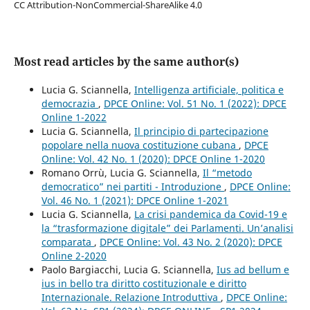
CC Attribution-NonCommercial-ShareAlike 4.0
Most read articles by the same author(s)
Lucia G. Sciannella,
Intelligenza artificiale, politica e
democrazia
,
DPCE Online: Vol. 51 No. 1 (2022): DPCE
Online 1-2022
Lucia G. Sciannella,
Il principio di partecipazione
popolare nella nuova costituzione cubana
,
DPCE
Online: Vol. 42 No. 1 (2020): DPCE Online 1-2020
Romano Orrù, Lucia G. Sciannella,
Il “metodo
democratico” nei partiti - Introduzione
,
DPCE Online:
Vol. 46 No. 1 (2021): DPCE Online 1-2021
Lucia G. Sciannella,
La crisi pandemica da Covid-19 e
la “trasformazione digitale” dei Parlamenti. Un’analisi
comparata
,
DPCE Online: Vol. 43 No. 2 (2020): DPCE
Online 2-2020
Paolo Bargiacchi, Lucia G. Sciannella,
Ius ad bellum e
ius in bello tra diritto costituzionale e diritto
Internazionale. Relazione Introduttiva
,
DPCE Online: