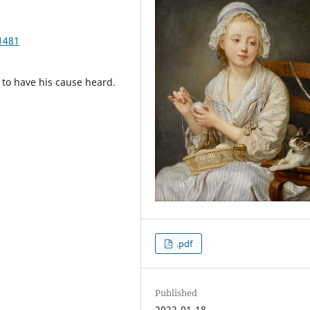
1481
 to have his cause heard.
.pdf
Published
2022-01-18