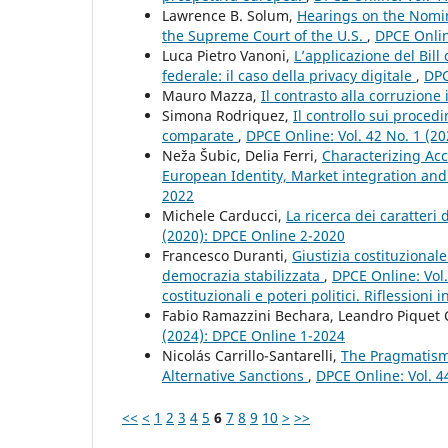
Lawrence B. Solum,
Hearings on the Nomin
the Supreme Court of the U.S.
,
DPCE Onlin
Luca Pietro Vanoni,
L’applicazione del Bil
federale: il caso della privacy digitale
,
DPC
Mauro Mazza,
Il contrasto alla corruzion
Simona Rodriquez,
Il controllo sui proced
comparate
,
DPCE Online: Vol. 42 No. 1 (2
Neža Šubic, Delia Ferri,
Characterizing Acce
European Identity, Market integration and
2022
Michele Carducci,
La ricerca dei caratteri 
(2020): DPCE Online 2-2020
Francesco Duranti,
Giustizia costituziona
democrazia stabilizzata
,
DPCE Online: Vol.
costituzionali e poteri politici. Riflessioni
Fabio Ramazzini Bechara, Leandro Piquet 
(2024): DPCE Online 1-2024
Nicolás Carrillo-Santarelli,
The Pragmatism 
Alternative Sanctions
,
DPCE Online: Vol. 4
<<
<
1
2
3
4
5
6
7
8
9
10
>
>>