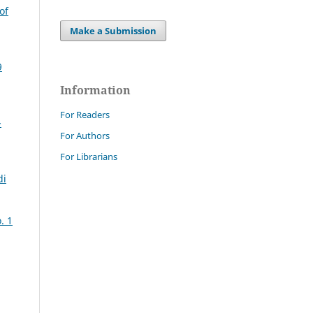
of
Make a Submission
9
Information
For Readers
-
For Authors
For Librarians
di
. 1