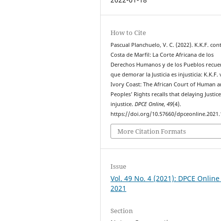
How to Cite
Pascual Planchuelo, V. C. (2022). K.K.F. con
Costa de Marfil: La Corte Africana de los
Derechos Humanos y de los Pueblos recue
que demorar la Justicia es injusticia: K.K.F.
Ivory Coast: The African Court of Human 
Peoples’ Rights recalls that delaying Justice
injustice.
DPCE Online
,
49
(4).
https://doi.org/10.57660/dpceonline.2021
More Citation Formats
Issue
Vol. 49 No. 4 (2021): DPCE Online
2021
Section