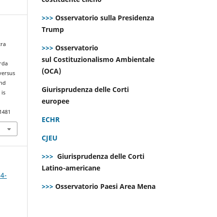
>>>
Osservatorio sulla Presidenza
Trump
tra
>>>
Osservatorio
sul Costituzionalismo Ambientale
rda
(OCA)
 versus
and
Giurisprudenza delle Corti
 is
europee
.1481
ECHR
CJEU
>>>
Giurisprudenza delle Corti
Latino-americane
 4-
>>>
Osservatorio Paesi Area Mena