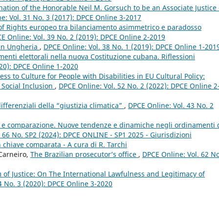
ation of the Honorable Neil M. Gorsuch to be an Associate Justice 
e: Vol. 31 No. 3 (2017): DPCE Online 3-2017
l of Rights europeo tra bilanciamento asimmetrico e paradosso
E Online: Vol. 39 No. 2 (2019): DPCE Online 2-2019
e in Ungheria
,
DPCE Online: Vol. 38 No. 1 (2019): DPCE Online 1-201
imenti elettorali nella nuova Costituzione cubana. Riflessioni
020): DPCE Online 1-2020
ss to Culture for People with Disabilities in EU Cultural Policy:
 Social Inclusion
,
DPCE Online: Vol. 52 No. 2 (2022): DPCE Online 2
differenziali della “giustizia climatica”
,
DPCE Online: Vol. 43 No. 2
le e comparazione. Nuove tendenze e dinamiche negli ordinamenti 
 66 No. SP2 (2024): DPCE ONLINE - SP1 2025 - Giurisdizioni
 in chiave comparata - A cura di R. Tarchi
Carneiro,
The Brazilian prosecutor’s office
,
DPCE Online: Vol. 62 No
of Justice: On The International Lawfulness and Legitimacy of
4 No. 3 (2020): DPCE Online 3-2020