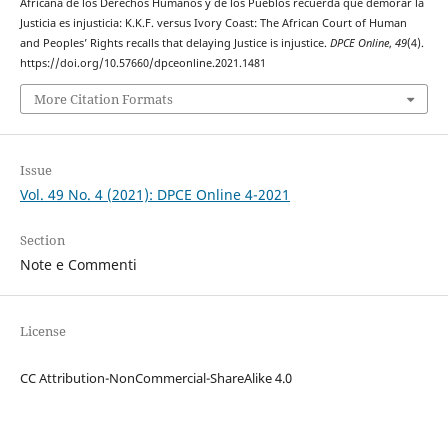
Africana de los Derechos Humanos y de los Pueblos recuerda que demorar la
Justicia es injusticia: K.K.F. versus Ivory Coast: The African Court of Human
and Peoples’ Rights recalls that delaying Justice is injustice.
DPCE Online
,
49
(4).
https://doi.org/10.57660/dpceonline.2021.1481
More Citation Formats
Issue
Vol. 49 No. 4 (2021): DPCE Online 4-2021
Section
Note e Commenti
License
CC Attribution-NonCommercial-ShareAlike 4.0