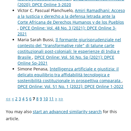
(2020): DPCE Online 3-2020
Víctor C. Pascual Planchuelo,
Amiri Ramadhani: Acceso
a la Justicia y derecho a la defensa letrada ante la
Corte Africana de Derechos Humanos y de los Pueblos
,
DPCE Online: Vol. 48 No. 3 (2021): DPCE Online 3-
2021
Maria Sarah Bussi,
Il formante giurisprudenziale nel
contesto del “transformative role” di talune carte
costituzionali post-coloniali: le esperienze di India e
Brasile
,
DPCE Online: Vol. 50 No. Sp (2021): DPCE
Online Sp-2021
Simone Penasa,
Intelligenza artificiale e giustizia: il
delicato equilibrio tra affidabilità tecnologica e
sostenibilità costituzionale in prospettiva comparata
,
DPCE Online: Vol. 51 No. 1 (2022): DPCE Online 1-2022
<<
<
2
3
4
5
6
7
8
9
10
11
>
>>
You may also
start an advanced similarity search
for this
article.