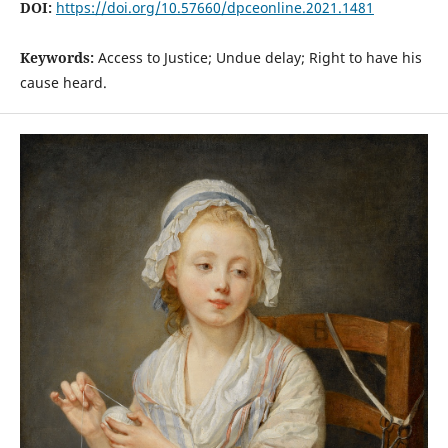
DOI:
https://doi.org/10.57660/dpceonline.2021.1481
Keywords:
Access to Justice; Undue delay; Right to have his
cause heard.