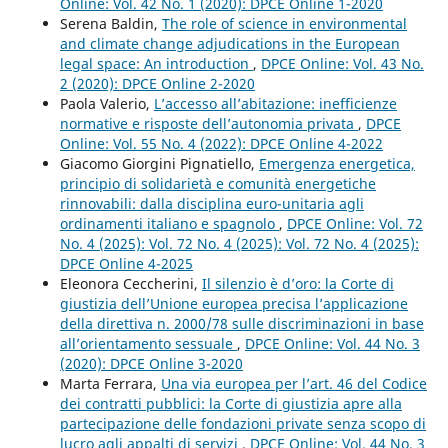
Online: Vol. 42 No. 1 (2020): DPCE Online 1-2020
Serena Baldin,
The role of science in environmental
and climate change adjudications in the European
legal space: An introduction
,
DPCE Online: Vol. 43 No.
2 (2020): DPCE Online 2-2020
Paola Valerio,
L’accesso all’abitazione: inefficienze
normative e risposte dell’autonomia privata
,
DPCE
Online: Vol. 55 No. 4 (2022): DPCE Online 4-2022
Giacomo Giorgini Pignatiello,
Emergenza energetica,
principio di solidarietà e comunità energetiche
rinnovabili: dalla disciplina euro-unitaria agli
ordinamenti italiano e spagnolo
,
DPCE Online: Vol. 72
No. 4 (2025): Vol. 72 No. 4 (2025): Vol. 72 No. 4 (2025):
DPCE Online 4-2025
Eleonora Ceccherini,
Il silenzio è d’oro: la Corte di
giustizia dell’Unione europea precisa l’applicazione
della direttiva n. 2000/78 sulle discriminazioni in base
all’orientamento sessuale
,
DPCE Online: Vol. 44 No. 3
(2020): DPCE Online 3-2020
Marta Ferrara,
Una via europea per l’art. 46 del Codice
dei contratti pubblici: la Corte di giustizia apre alla
partecipazione delle fondazioni private senza scopo di
lucro agli appalti di servizi
,
DPCE Online: Vol. 44 No. 3