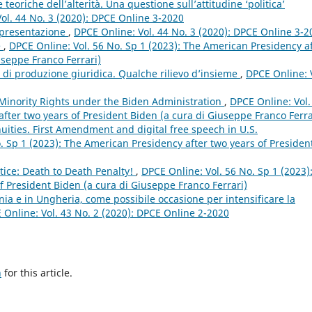
 teoriche dell’alterità. Una questione sull’attitudine ‘politica’
ol. 44 No. 3 (2020): DPCE Online 3-2020
appresentazione
,
DPCE Online: Vol. 44 No. 3 (2020): DPCE Online 3-2
e
,
DPCE Online: Vol. 56 No. Sp 1 (2023): The American Presidency a
useppe Franco Ferrari)
 di produzione giuridica. Qualche rilievo d’insieme
,
DPCE Online: 
Minority Rights under the Biden Administration
,
DPCE Online: Vol.
fter two years of President Biden (a cura di Giuseppe Franco Ferra
uities. First Amendment and digital free speech in U.S.
. Sp 1 (2023): The American Presidency after two years of Presiden
tice: Death to Death Penalty!
,
DPCE Online: Vol. 56 No. Sp 1 (2023)
f President Biden (a cura di Giuseppe Franco Ferrari)
ia e in Ungheria, come possibile occasione per intensificare la
 Online: Vol. 43 No. 2 (2020): DPCE Online 2-2020
h
for this article.