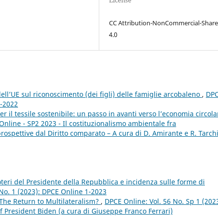
License
CC Attribution-NonCommercial-Share
4.0
ll’UE sul riconoscimento (dei figli) delle famiglie arcobaleno
,
DP
1-2022
r il tessile sostenibile: un passo in avanti verso l’economia circol
Online - SP2 2023 - Il costituzionalismo ambientale fra
spettive dal Diritto comparato – A cura di D. Amirante e R. Tarch
 poteri del Presidente della Repubblica e incidenza sulle forme di
 No. 1 (2023): DPCE Online 1-2023
 The Return to Multilateralism?
,
DPCE Online: Vol. 56 No. Sp 1 (2023
f President Biden (a cura di Giuseppe Franco Ferrari)