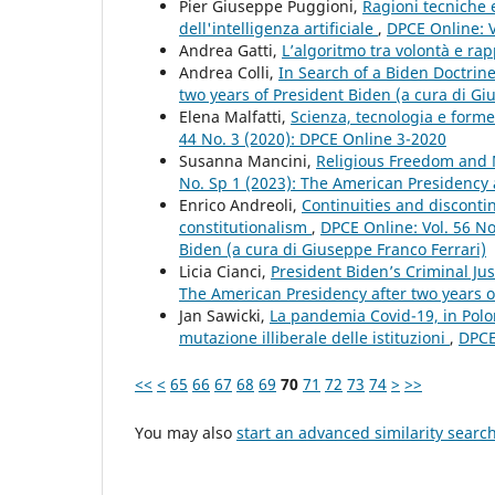
Pier Giuseppe Puggioni,
Ragioni tecniche e
dell'intelligenza artificiale
,
DPCE Online: V
Andrea Gatti,
L’algoritmo tra volontà e r
Andrea Colli,
In Search of a Biden Doctrin
two years of President Biden (a cura di Gi
Elena Malfatti,
Scienza, tecnologia e forme
44 No. 3 (2020): DPCE Online 3-2020
Susanna Mancini,
Religious Freedom and 
No. Sp 1 (2023): The American Presidency a
Enrico Andreoli,
Continuities and discontin
constitutionalism
,
DPCE Online: Vol. 56 No
Biden (a cura di Giuseppe Franco Ferrari)
Licia Cianci,
President Biden’s Criminal Jus
The American Presidency after two years o
Jan Sawicki,
La pandemia Covid-19, in Polon
mutazione illiberale delle istituzioni
,
DPCE
<<
<
65
66
67
68
69
70
71
72
73
74
>
>>
You may also
start an advanced similarity searc