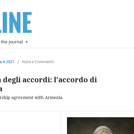
 the Journal
ne 4-2021
/
Note e Commenti
 degli accordi: l’accordo di
a
tnership agreement with Armenia