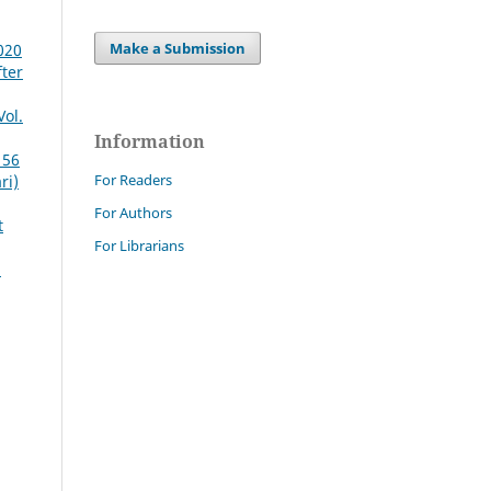
Make a Submission
020
fter
Vol.
Information
 56
For Readers
ri)
For Authors
t
For Librarians
: