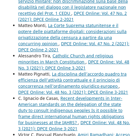
servizio militare: non discriminazione sulla base della
disabilità nel dialogo con il legislatore nazionale non
recettivo del Prot. 1 CEDU
,
DPCE Online: Vol. 47 No. 2
(2021): DPCE Online 2-2021
Matteo Monti,
La Corte Suprema statunitense e il
potere delle piattaforme digitali: considerazioni sulla
privatizzazione della censura a partire da una
concurring opinion
,
DPCE Online: Vol. 47 No. 2 (2021):
DPCE Online 2-2021
Alessandro Tira,
Catholic Church and religious
minorities in March Constitution
,
DPCE Online: Vol. 48
No. 3 (2021): DPCE Online 3-2021
Matteo Pignatti,
La disciplina dell’accordo quadro tra
efficienza dell’attività contrattuale e il principio di
concorrenza nell’ordinamento giuridico europeo
,
DPCE Online: Vol. 48 No. 3 (2021): DPCE Online 3-2021
C. Ignacio de Casas,
Recent developments in Inter-
American standards on the delegation of the state
duty to consult indigenous peoples Is it possible to
frame direct international human rights obligations
for businesses at the IAHRS?
,
DPCE Online: Vol. 48 No.
3 (2021): DPCE Online 3-2021
Víctor C. Pascual Planchuelo,
Amiri Ramadhani: Acceso