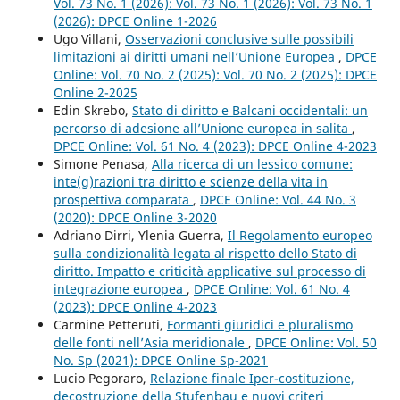
Vol. 73 No. 1 (2026): Vol. 73 No. 1 (2026): Vol. 73 No. 1
(2026): DPCE Online 1-2026
Ugo Villani,
Osservazioni conclusive sulle possibili
limitazioni ai diritti umani nell’Unione Europea
,
DPCE
Online: Vol. 70 No. 2 (2025): Vol. 70 No. 2 (2025): DPCE
Online 2-2025
Edin Skrebo,
Stato di diritto e Balcani occidentali: un
percorso di adesione all’Unione europea in salita
,
DPCE Online: Vol. 61 No. 4 (2023): DPCE Online 4-2023
Simone Penasa,
Alla ricerca di un lessico comune:
inte(g)razioni tra diritto e scienze della vita in
prospettiva comparata
,
DPCE Online: Vol. 44 No. 3
(2020): DPCE Online 3-2020
Adriano Dirri, Ylenia Guerra,
Il Regolamento europeo
sulla condizionalità legata al rispetto dello Stato di
diritto. Impatto e criticità applicative sul processo di
integrazione europea
,
DPCE Online: Vol. 61 No. 4
(2023): DPCE Online 4-2023
Carmine Petteruti,
Formanti giuridici e pluralismo
delle fonti nell’Asia meridionale
,
DPCE Online: Vol. 50
No. Sp (2021): DPCE Online Sp-2021
Lucio Pegoraro,
Relazione finale Iper-costituzione,
decostruzione della Stufenbau e nuovi criteri