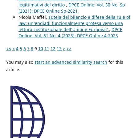
legittimativi del diritto
,
DPCE Online: Vol. 50 No. Sp
(2021): DPCE Online Sp-2021
Nicola Maffei,
Tutela del bilancio e difesa della rule of
law: un’endiadi funzionalmente protesa verso una
lettura costituzionale dell’Unione Europea?
,
DPCE
Online: Vol. 61 No. 4 (2023): DPCE Online 4-2023
<<
<
4
5
6
7
8
9
10
11
12
13
>
>>
You may also
start an advanced similarity search
for this
article.