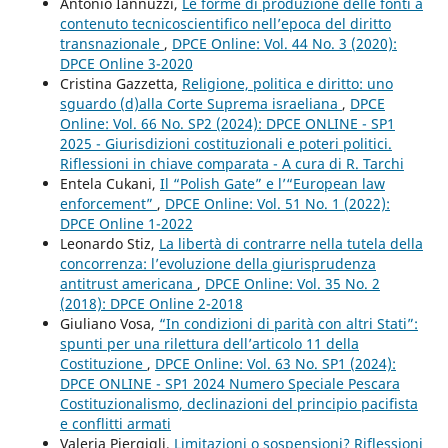
Antonio Iannuzzi,
Le forme di produzione delle fonti a
contenuto tecnicoscientifico nell’epoca del diritto
transnazionale
,
DPCE Online: Vol. 44 No. 3 (2020):
DPCE Online 3-2020
Cristina Gazzetta,
Religione, politica e diritto: uno
sguardo (d)alla Corte Suprema israeliana
,
DPCE
Online: Vol. 66 No. SP2 (2024): DPCE ONLINE - SP1
2025 - Giurisdizioni costituzionali e poteri politici.
Riflessioni in chiave comparata - A cura di R. Tarchi
Entela Cukani,
Il “Polish Gate” e l’“European law
enforcement”
,
DPCE Online: Vol. 51 No. 1 (2022):
DPCE Online 1-2022
Leonardo Stiz,
La libertà di contrarre nella tutela della
concorrenza: l’evoluzione della giurisprudenza
antitrust americana
,
DPCE Online: Vol. 35 No. 2
(2018): DPCE Online 2-2018
Giuliano Vosa,
“In condizioni di parità con altri Stati”:
spunti per una rilettura dell’articolo 11 della
Costituzione
,
DPCE Online: Vol. 63 No. SP1 (2024):
DPCE ONLINE - SP1 2024 Numero Speciale Pescara
Costituzionalismo, declinazioni del principio pacifista
e conflitti armati
Valeria Piergigli,
Limitazioni o sospensioni? Riflessioni