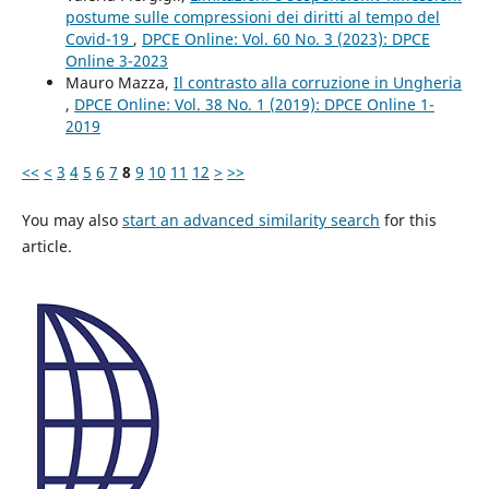
postume sulle compressioni dei diritti al tempo del
Covid-19
,
DPCE Online: Vol. 60 No. 3 (2023): DPCE
Online 3-2023
Mauro Mazza,
Il contrasto alla corruzione in Ungheria
,
DPCE Online: Vol. 38 No. 1 (2019): DPCE Online 1-
2019
<<
<
3
4
5
6
7
8
9
10
11
12
>
>>
You may also
start an advanced similarity search
for this
article.