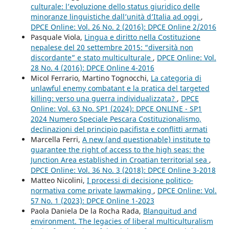
culturale: l’evoluzione dello status giuridico delle
minoranze linguistiche dall’unità d’Italia ad oggi
,
DPCE Online: Vol. 26 No. 2 (2016): DPCE Online 2/2016
Pasquale Viola,
Lingua e diritto nella Costituzione
nepalese del 20 settembre 2015: “diversità non
discordante” e stato multiculturale
,
DPCE Online: Vol.
28 No. 4 (2016): DPCE Online 4-2016
Micol Ferrario, Martino Tognocchi,
La categoria di
unlawful enemy combatant e la pratica del targeted
killing: verso una guerra individualizzata?
,
DPCE
Online: Vol. 63 No. SP1 (2024): DPCE ONLINE - SP1
2024 Numero Speciale Pescara Costituzionalismo,
declinazioni del principio pacifista e conflitti armati
Marcella Ferri,
A new (and questionable) institute to
guarantee the right of access to the high seas: the
Junction Area established in Croatian territorial sea
,
DPCE Online: Vol. 36 No. 3 (2018): DPCE Online 3-2018
Matteo Nicolini,
I processi di decisione politico-
normativa come private lawmaking
,
DPCE Online: Vol.
57 No. 1 (2023): DPCE Online 1-2023
Paola Daniela De la Rocha Rada,
Blanquitud and
environment. The legacies of liberal multiculturalism