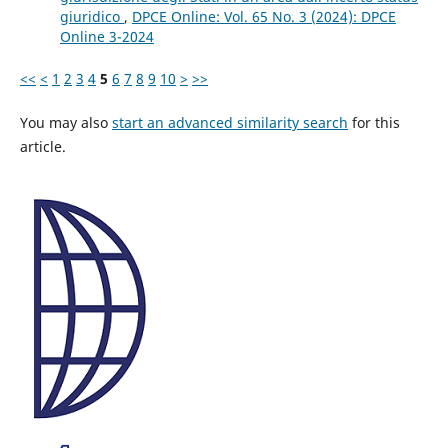
giuridico
,
DPCE Online: Vol. 65 No. 3 (2024): DPCE
Online 3-2024
<<
<
1
2
3
4
5
6
7
8
9
10
>
>>
You may also
start an advanced similarity search
for this
article.