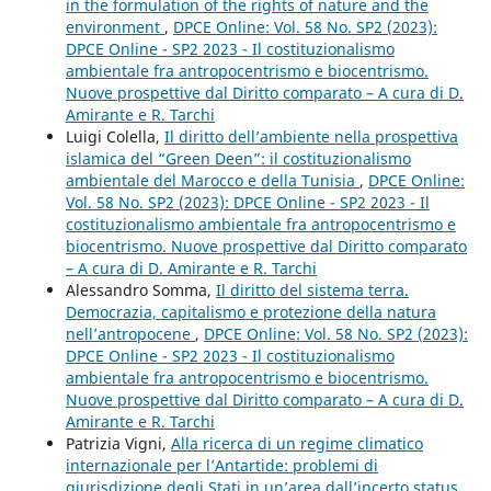
in the formulation of the rights of nature and the
environment
,
DPCE Online: Vol. 58 No. SP2 (2023):
DPCE Online - SP2 2023 - Il costituzionalismo
ambientale fra antropocentrismo e biocentrismo.
Nuove prospettive dal Diritto comparato – A cura di D.
Amirante e R. Tarchi
Luigi Colella,
Il diritto dell’ambiente nella prospettiva
islamica del “Green Deen”: il costituzionalismo
ambientale del Marocco e della Tunisia
,
DPCE Online:
Vol. 58 No. SP2 (2023): DPCE Online - SP2 2023 - Il
costituzionalismo ambientale fra antropocentrismo e
biocentrismo. Nuove prospettive dal Diritto comparato
– A cura di D. Amirante e R. Tarchi
Alessandro Somma,
Il diritto del sistema terra.
Democrazia, capitalismo e protezione della natura
nell’antropocene
,
DPCE Online: Vol. 58 No. SP2 (2023):
DPCE Online - SP2 2023 - Il costituzionalismo
ambientale fra antropocentrismo e biocentrismo.
Nuove prospettive dal Diritto comparato – A cura di D.
Amirante e R. Tarchi
Patrizia Vigni,
Alla ricerca di un regime climatico
internazionale per l’Antartide: problemi di
giurisdizione degli Stati in un’area dall’incerto status