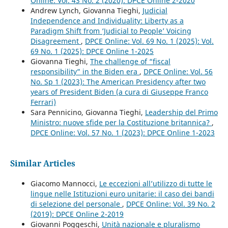
Online: Vol. 43 No. 2 (2020): DPCE Online 2-2020
Andrew Lynch, Giovanna Tieghi,
Judicial
Independence and Individuality: Liberty as a
Paradigm Shift from ‘Judicial to People’ Voicing
Disagreement
,
DPCE Online: Vol. 69 No. 1 (2025): Vol.
69 No. 1 (2025): DPCE Online 1-2025
Giovanna Tieghi,
The challenge of “fiscal
responsibility” in the Biden era
,
DPCE Online: Vol. 56
No. Sp 1 (2023): The American Presidency after two
years of President Biden (a cura di Giuseppe Franco
Ferrari)
Sara Pennicino, Giovanna Tieghi,
Leadership del Primo
Ministro: nuove sfide per la Costituzione britannica?
,
DPCE Online: Vol. 57 No. 1 (2023): DPCE Online 1-2023
Similar Articles
Giacomo Mannocci,
Le eccezioni all’utilizzo di tutte le
lingue nelle Istituzioni euro unitarie: il caso dei bandi
di selezione del personale
,
DPCE Online: Vol. 39 No. 2
(2019): DPCE Online 2-2019
Giovanni Poggeschi,
Unità nazionale e pluralismo