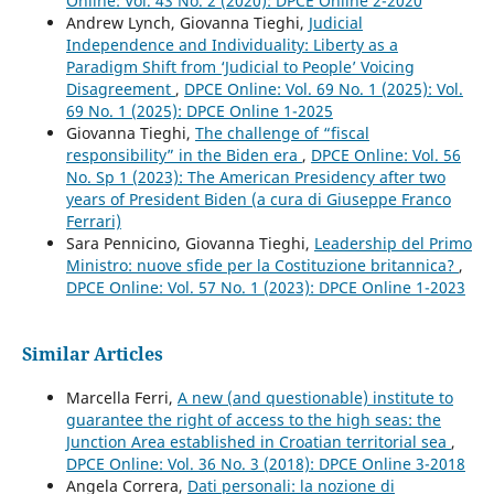
Online: Vol. 43 No. 2 (2020): DPCE Online 2-2020
Andrew Lynch, Giovanna Tieghi,
Judicial
Independence and Individuality: Liberty as a
Paradigm Shift from ‘Judicial to People’ Voicing
Disagreement
,
DPCE Online: Vol. 69 No. 1 (2025): Vol.
69 No. 1 (2025): DPCE Online 1-2025
Giovanna Tieghi,
The challenge of “fiscal
responsibility” in the Biden era
,
DPCE Online: Vol. 56
No. Sp 1 (2023): The American Presidency after two
years of President Biden (a cura di Giuseppe Franco
Ferrari)
Sara Pennicino, Giovanna Tieghi,
Leadership del Primo
Ministro: nuove sfide per la Costituzione britannica?
,
DPCE Online: Vol. 57 No. 1 (2023): DPCE Online 1-2023
Similar Articles
Marcella Ferri,
A new (and questionable) institute to
guarantee the right of access to the high seas: the
Junction Area established in Croatian territorial sea
,
DPCE Online: Vol. 36 No. 3 (2018): DPCE Online 3-2018
Angela Correra,
Dati personali: la nozione di