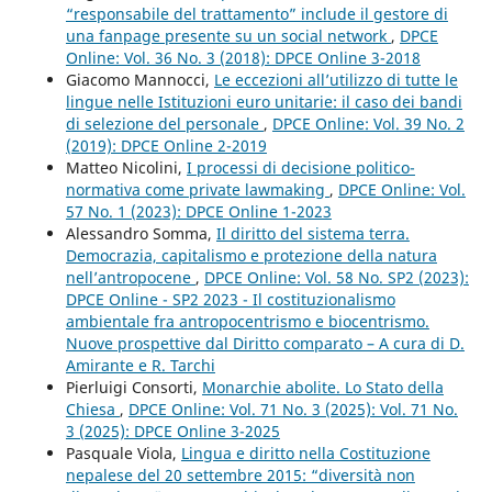
“responsabile del trattamento” include il gestore di
una fanpage presente su un social network
,
DPCE
Online: Vol. 36 No. 3 (2018): DPCE Online 3-2018
Giacomo Mannocci,
Le eccezioni all’utilizzo di tutte le
lingue nelle Istituzioni euro unitarie: il caso dei bandi
di selezione del personale
,
DPCE Online: Vol. 39 No. 2
(2019): DPCE Online 2-2019
Matteo Nicolini,
I processi di decisione politico-
normativa come private lawmaking
,
DPCE Online: Vol.
57 No. 1 (2023): DPCE Online 1-2023
Alessandro Somma,
Il diritto del sistema terra.
Democrazia, capitalismo e protezione della natura
nell’antropocene
,
DPCE Online: Vol. 58 No. SP2 (2023):
DPCE Online - SP2 2023 - Il costituzionalismo
ambientale fra antropocentrismo e biocentrismo.
Nuove prospettive dal Diritto comparato – A cura di D.
Amirante e R. Tarchi
Pierluigi Consorti,
Monarchie abolite. Lo Stato della
Chiesa
,
DPCE Online: Vol. 71 No. 3 (2025): Vol. 71 No.
3 (2025): DPCE Online 3-2025
Pasquale Viola,
Lingua e diritto nella Costituzione
nepalese del 20 settembre 2015: “diversità non