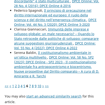
discordante” e stato multiculturale
,
DPCE Online: Vol.
28 No. 4 (2016): DPCE Online 4-2016
Federico Spagnoli,
Il principio di precauzione nel
diritto internazionale ed europeo: il ruolo della
scienza e del diritto nell’emergenza climatica
,
DPCE
Online: Vol. 44 No. 3 (2020): DPCE Online 3-2020
Clarissa Giannaccari,
Immunità delle imprese e
sviluppo globale: un male necessario? – Quando lo
Stato retrocede dalle politiche di sviluppo: comparare
alcune suggestioni giurisprudenziali
,
DPCE Online:
Vol. 55 No. 4 (2022): DPCE Online 4-2022
Serena Baldin,
Il costituzionalismo ambientale in
un’ottica multilivello
,
DPCE Online: Vol. 58 No. SP2
(2023): DPCE Online - SP2 2023 - Il costituzionalismo
ambientale fra antropocentrismo e biocentrismo.
Nuove prospettive dal Diritto comparato – A cura di D.
Amirante e R. Tarchi
<<
<
1
2
3
4
5
6
7
8
9
10
>
>>
You may also
start an advanced similarity search
for this
article.