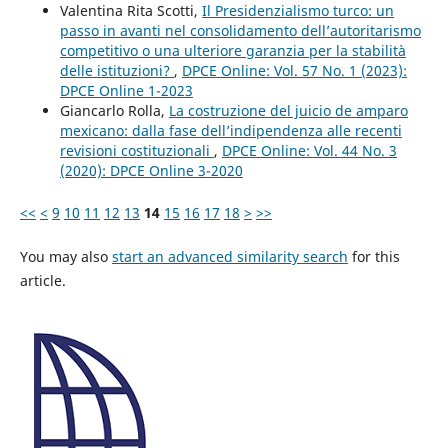
Valentina Rita Scotti,
Il Presidenzialismo turco: un
passo in avanti nel consolidamento dell’autoritarismo
competitivo o una ulteriore garanzia per la stabilità
delle istituzioni?
,
DPCE Online: Vol. 57 No. 1 (2023):
DPCE Online 1-2023
Giancarlo Rolla,
La costruzione del juicio de amparo
mexicano: dalla fase dell’indipendenza alle recenti
revisioni costituzionali
,
DPCE Online: Vol. 44 No. 3
(2020): DPCE Online 3-2020
<<
<
9
10
11
12
13
14
15
16
17
18
>
>>
You may also
start an advanced similarity search
for this
article.