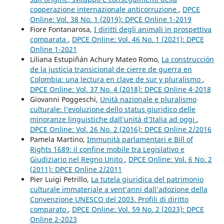
cooperazione internazionale anticorruzione
,
DPCE
Online: Vol. 38 No. 1 (2019): DPCE Online 1-2019
Fiore Fontanarosa,
I diritti degli animali in prospettiva
comparata
,
DPCE Online: Vol. 46 No. 1 (2021): DPCE
Online 1-2021
Liliana Estupiñán Achury Mateo Romo,
La construcción
de la justicia transicional de cierre de guerra en
Colombia: una lectura en clave de sur y pluralismo
,
DPCE Online: Vol. 37 No. 4 (2018): DPCE Online 4-2018
Giovanni Poggeschi,
Unità nazionale e pluralismo
culturale: l’evoluzione dello status giuridico delle
minoranze linguistiche dall’unità d’Italia ad oggi
,
DPCE Online: Vol. 26 No. 2 (2016): DPCE Online 2/2016
Pamela Martino,
Immunità parlamentari e Bill of
Rights 1689: il confine mobile tra Legislativo e
Giudiziario nel Regno Unito
,
DPCE Online: Vol. 6 No. 2
(2011): DPCE Online 2/2011
Pier Luigi Petrillo,
La tutela giuridica del patrimonio
culturale immateriale a vent’anni dall’adozione della
Convenzione UNESCO del 2003. Profili di diritto
comparato
,
DPCE Online: Vol. 59 No. 2 (2023): DPCE
Online 2-2023