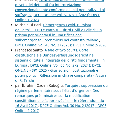
di voto dei detenuti fra interpretazione
convenzionalmente conforme e limiti generalizzati al
suffragio
,
DPCE Online: Vol. 57 No. 1 (2023): DPCE
Online 1-2023
Michele Di Bari,
L’emergenza Covid-19 “vista
dall’alto”. CEDU e Patto sui Diritti Civili e Politici: un
prisma per orientarsi in una riflessione
sull’emergenza Coronavirus nel contesto italiano
,
DPCE Online: Vol. 43 No. 2 (2020): DPCE Online 2-2020
Francesco Saitto,
A tale of two courts. Corte
costituzionale e Bundesverfassungsgericht nel
sistema di tutela integrata dei diritti fondamentali in
Europa
,
DPCE Online: Vol. 66 No. SP2 (2024): DPCE
ONLINE - SP1 2025 - Giurisdizioni costituzionali e
poteri politici. Riflessioni in chiave comparata - A cura
di R. Tarchi
par İbrahim Özden Kaboğlu,
Turquie : suppression du
régime parlementaire sous l’état d’urgence - Des
remarques préliminaires sur la modification
constitutionnelle “approuvée” par le référendum du
16 Avril 2017
,
DPCE Online: Vol. 30 No. 2 (2017): DPCE
Online 2-2017