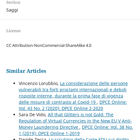
Section
Saggi
License
CC Attribution-NonCommercial-ShareAlike 4.0
Similar Articles
Vincenzo Lorubbio,
La considerazione delle persone
vulnerabili tra forti proclami internazionali e deboli
risposte interne, durante la prima fase di vigenza
delle misure di contrasto al Covid-19
,
DPCE Online:
Vol. 43 No. 2 (2020): DPCE Online 2-2020
Sara De Vido,
All that Glitters is not Gold: The
Regulation of Virtual Currencies in the New EU V Anti-
Money Laundering Directive
,
DPCE Online: Vol. 38 No.
1 (2019): DPCE Online 1-2019
Davide Zecca,
Lo scrutinio della Corte EDU sul diritto