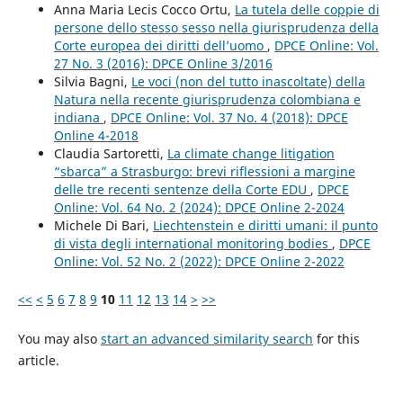
Anna Maria Lecis Cocco Ortu,
La tutela delle coppie di
persone dello stesso sesso nella giurisprudenza della
Corte europea dei diritti dell’uomo
,
DPCE Online: Vol.
27 No. 3 (2016): DPCE Online 3/2016
Silvia Bagni,
Le voci (non del tutto inascoltate) della
Natura nella recente giurisprudenza colombiana e
indiana
,
DPCE Online: Vol. 37 No. 4 (2018): DPCE
Online 4-2018
Claudia Sartoretti,
La climate change litigation
“sbarca” a Strasburgo: brevi riflessioni a margine
delle tre recenti sentenze della Corte EDU
,
DPCE
Online: Vol. 64 No. 2 (2024): DPCE Online 2-2024
Michele Di Bari,
Liechtenstein e diritti umani: il punto
di vista degli international monitoring bodies
,
DPCE
Online: Vol. 52 No. 2 (2022): DPCE Online 2-2022
<<
<
5
6
7
8
9
10
11
12
13
14
>
>>
You may also
start an advanced similarity search
for this
article.