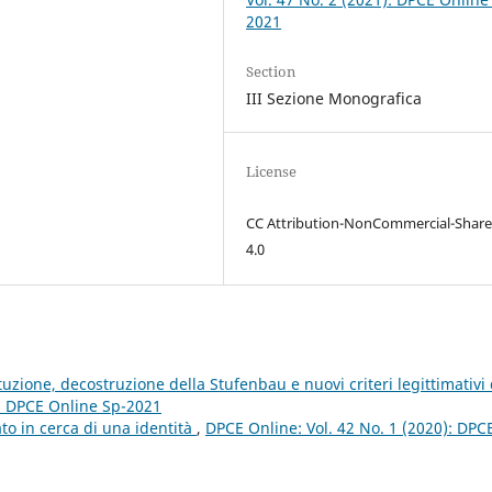
2021
Section
III Sezione Monografica
License
CC Attribution-NonCommercial-Share
4.0
tuzione, decostruzione della Stufenbau e nuovi criteri legittimativi 
): DPCE Online Sp-2021
ato in cerca di una identità
,
DPCE Online: Vol. 42 No. 1 (2020): DPC