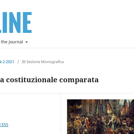
 the Journal
ne 2-2021
/
III Sezione Monografica
zia costituzionale comparata
1355