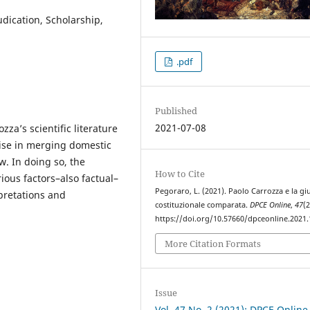
dication, Scholarship,
.pdf
Published
2021-07-08
za’s scientific literature
rtise in merging domestic
w. In doing so, the
How to Cite
ious factors–also factual–
Pegoraro, L. (2021). Paolo Carrozza e la giu
rpretations and
costituzionale comparata.
DPCE Online
,
47
(2
https://doi.org/10.57660/dpceonline.2021
More Citation Formats
Issue
Vol. 47 No. 2 (2021): DPCE Online