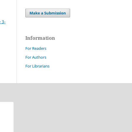
Make a Submission
 3-
Information
For Readers
For Authors
For Librarians