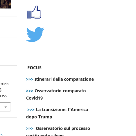
FOCUS
>>>
Itinerari della comparazione
stizia
>>>
Osservatorio comparato
).
.1355
Covid19
>>>
La transizione: l’America
dopo Trump
>>>
Osservatorio sul processo
costituente cileno
 2-