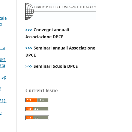
tale
mo
>>>
Convegni annuali
Associazione DPCE
sta
>>>
Seminari annuali Associazione
DPCE
SP1
sta
>>>
Seminari Scuola DPCE
. Sp
3
Current Issue
21):
o