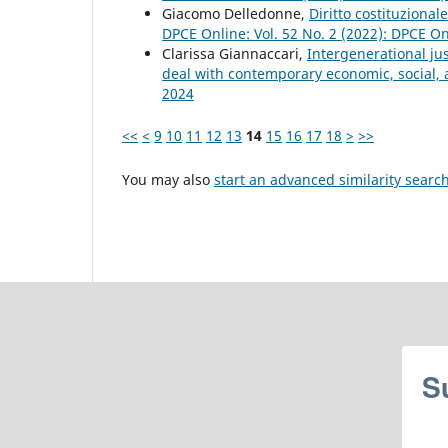
Giacomo Delledonne,
Diritto costituzional
DPCE Online: Vol. 52 No. 2 (2022): DPCE O
Clarissa Giannaccari,
Intergenerational ju
deal with contemporary economic, social, a
2024
<<
<
9
10
11
12
13
14
15
16
17
18
>
>>
You may also
start an advanced similarity searc