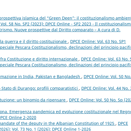
a prospettiva islamica del “Green Deen”: il costituzionalismo ambien
Vol. 58 No. SP2 (2023): DPCE Online - SP2 2023 - Il costituzionalis
rismo. Nuove prospettive dal Diritto comparato – A cura di D.
la guerra e il diritto costituzionale
,
DPCE Online: Vol. 63 No. SP1
ciale Pescara Costituzionalismo, declinazioni del principio pacifi
 fra Costituzione e diritto internazionale
,
DPCE Online: Vol. 63 No. 
ciale Pescara Costituzionalismo, declinazioni del principio pacifi
normazione in India, Pakistan e Bangladesh
,
DPCE Online: Vol. 50 No
lo Stato di Durango: profili comparatistici
,
DPCE Online: Vol. 44 No. 
stituzione: un binomio da ripensare
,
DPCE Online: Vol. 50 No. Sp (20
rona. Emergenza pandemica ed evoluzione costituzionale nel Regn
 DPCE Online 2-2020
mandate of the deputy in the Albanian Constitution of 1925
,
DPCE
(2026): Vol. 73 No. 1 (2026): DPCE Online 1-2026