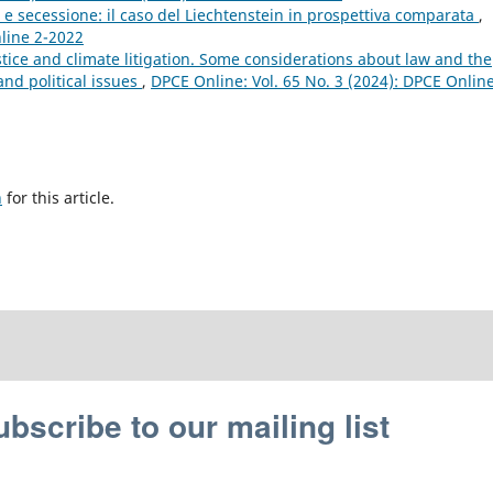
e e secessione: il caso del Liechtenstein in prospettiva comparata
,
nline 2-2022
stice and climate litigation. Some considerations about law and the
nd political issues
,
DPCE Online: Vol. 65 No. 3 (2024): DPCE Online
h
for this article.