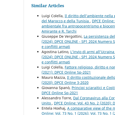
Similar Articles
Luigi Colella,
Il diritto dell’ambiente nell
del Marocco e della Tunisia
,
DPCE Online: 
ambientale fra antropocentrismo e biocent
Amirante e R. Tarchi
Giuseppe De Vergottini,
La persistenza del
(2024): DPCE ONLINE - SP1 2024 Numero Spe
e conflitti armati
Agostina Latino,
L’invio di armi all’Ucraina
(2024): DPCE ONLINE - SP1 2024 Numero Spe
e conflitti armati
Luigi Colella,
Fattore religioso, diritto e 
(2021): DPCE Online Sp-2021
Mauro Mazza,
Il diritto costituzionale del
(2020): DPCE Online 3-2020
Giovanna Spanò,
Principi sciaraitici e Co
DPCE Online Sp-2021
Alessandro Torre,
Dal Coronavirus alla Co
Unito
,
DPCE Online: Vol. 43 No. 2 (2020):
Entela Hoxhaj,
A comparative view of the 
Online: Vol. 73 No. 1 (2026): Vol. 73 No. 1 