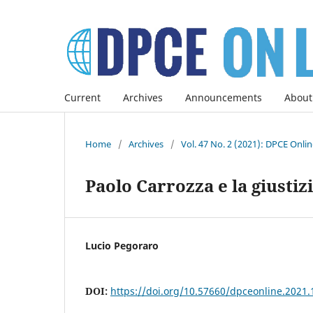
Current
Archives
Announcements
About
Home
/
Archives
/
Vol. 47 No. 2 (2021): DPCE Onli
Paolo Carrozza e la giusti
Lucio Pegoraro
DOI:
https://doi.org/10.57660/dpceonline.2021.