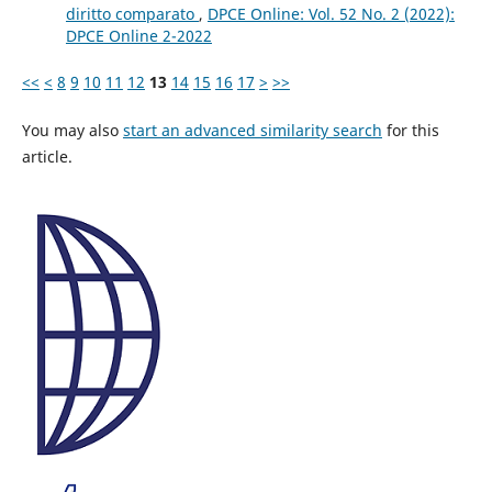
diritto comparato
,
DPCE Online: Vol. 52 No. 2 (2022):
DPCE Online 2-2022
<<
<
8
9
10
11
12
13
14
15
16
17
>
>>
You may also
start an advanced similarity search
for this
article.