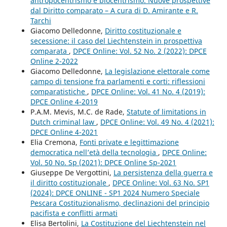
antropocentrismo e biocentrismo. Nuove prospettive
dal Diritto comparato – A cura di D. Amirante e R.
Tarchi
Giacomo Delledonne,
Diritto costituzionale e
secessione: il caso del Liechtenstein in prospettiva
comparata
,
DPCE Online: Vol. 52 No. 2 (2022): DPCE
Online 2-2022
Giacomo Delledonne,
La legislazione elettorale come
campo di tensione fra parlamenti e corti: riflessioni
comparatistiche
,
DPCE Online: Vol. 41 No. 4 (2019):
DPCE Online 4-2019
P.A.M. Mevis, M.C. de Rade,
Statute of limitations in
Dutch criminal law
,
DPCE Online: Vol. 49 No. 4 (2021):
DPCE Online 4-2021
Elia Cremona,
Fonti private e legittimazione
democratica nell’età della tecnologia
,
DPCE Online:
Vol. 50 No. Sp (2021): DPCE Online Sp-2021
Giuseppe De Vergottini,
La persistenza della guerra e
il diritto costituzionale
,
DPCE Online: Vol. 63 No. SP1
(2024): DPCE ONLINE - SP1 2024 Numero Speciale
Pescara Costituzionalismo, declinazioni del principio
pacifista e conflitti armati
Elisa Bertolini,
La Costituzione del Liechtenstein nel