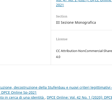
2021
Section
III Sezione Monografica
License
CC Attribution-NonCommercial-Share
4.0
tuzione, decostruzione della Stufenbau e nuovi criteri legittimativi 
): DPCE Online Sp-2021
ato in cerca di una identità
,
DPCE Online: Vol. 42 No. 1 (2020): DPC