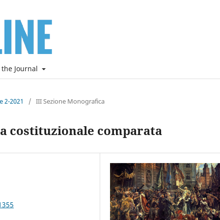
 the Journal
ne 2-2021
/
III Sezione Monografica
zia costituzionale comparata
1355