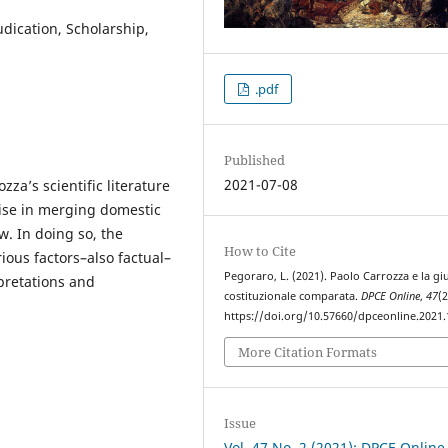
dication, Scholarship,
.pdf
Published
2021-07-08
za’s scientific literature
rtise in merging domestic
w. In doing so, the
How to Cite
ious factors–also factual–
Pegoraro, L. (2021). Paolo Carrozza e la giu
rpretations and
costituzionale comparata.
DPCE Online
,
47
(2
https://doi.org/10.57660/dpceonline.2021
More Citation Formats
Issue
Vol. 47 No. 2 (2021): DPCE Online