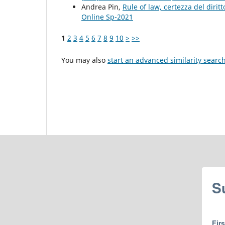
Andrea Pin,
Rule of law, certezza del dirit
Online Sp-2021
1
2
3
4
5
6
7
8
9
10
>
>>
You may also
start an advanced similarity searc