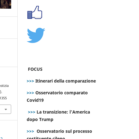
FOCUS
>>>
Itinerari della comparazione
stizia
>>>
Osservatorio comparato
).
.1355
Covid19
>>>
La transizione: l’America
dopo Trump
>>>
Osservatorio sul processo
costituente cileno
 2-