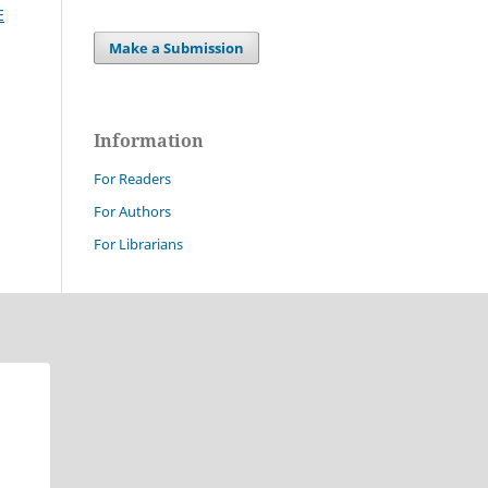
E
Make a Submission
Information
For Readers
For Authors
For Librarians