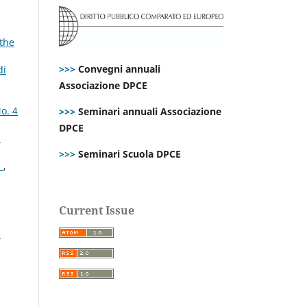
 the
>>>
Convegni annuali
di
Associazione DPCE
o. 4
>>>
Seminari annuali Associazione
DPCE
n
>>>
Seminari Scuola DPCE
e
,
Current Issue
7