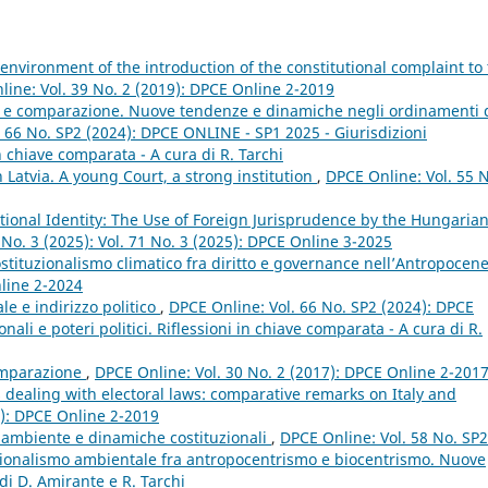
 environment of the introduction of the constitutional complaint to
ine: Vol. 39 No. 2 (2019): DPCE Online 2-2019
le e comparazione. Nuove tendenze e dinamiche negli ordinamenti 
 66 No. SP2 (2024): DPCE ONLINE - SP1 2025 - Giurisdizioni
 in chiave comparata - A cura di R. Tarchi
n Latvia. A young Court, a strong institution
,
DPCE Online: Vol. 55 N
ional Identity: The Use of Foreign Jurisprudence by the Hungaria
 No. 3 (2025): Vol. 71 No. 3 (2025): DPCE Online 3-2025
ostituzionalismo climatico fra diritto e governance nell’Antropocen
nline 2-2024
le e indirizzo politico
,
DPCE Online: Vol. 66 No. SP2 (2024): DPCE
nali e poteri politici. Riflessioni in chiave comparata - A cura di R.
omparazione
,
DPCE Online: Vol. 30 No. 2 (2017): DPCE Online 2-201
s dealing with electoral laws: comparative remarks on Italy and
9): DPCE Online 2-2019
ambiente e dinamiche costituzionali
,
DPCE Online: Vol. 58 No. SP2
tuzionalismo ambientale fra antropocentrismo e biocentrismo. Nuove
di D. Amirante e R. Tarchi