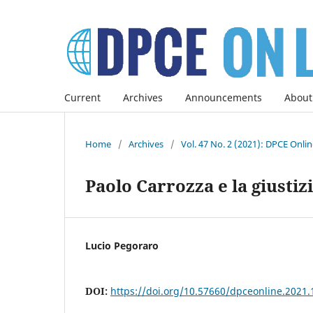
Current
Archives
Announcements
About
Home
/
Archives
/
Vol. 47 No. 2 (2021): DPCE Onli
Paolo Carrozza e la giusti
Lucio Pegoraro
DOI:
https://doi.org/10.57660/dpceonline.2021.