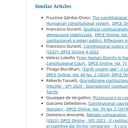
Similar Articles
Fruzsina Gárdos-Orosz,
The constitutional
Hungarian constitutional system
,
DPCE Onl
Francesco Duranti,
Giustizia costituziona
democrazia stabilizzata
,
DPCE Online: Vol.
costituzionali e poteri politici. Riflessioni
Francesco Duranti,
Constitutional justice i
(2022): DPCE Online 4-2022
Valerio Lubello,
From Human Dignity to Nat
Constitutional Court
,
DPCE Online: Vol. 71
Thiago Burckhart,
“Earth system law”: il c
DPCE Online: Vol. 64 No. 2 (2024): DPCE O
Roberto Toniatti,
Giurisdizione costituziona
ONLINE - SP1 2025 - Giurisdizioni costituzio
Tarchi
Giuseppe de Vergottini,
Pizzorusso e la c
Giacomo Delledonne,
Constitutional court
Hungary
,
DPCE Online: Vol. 39 No. 2 (201
Domenico Amirante,
Metodo comparativo, 
(2023): DPCE Online - SP2 2023 - Il costi
prospettive dal Diritto comparato – A cura 