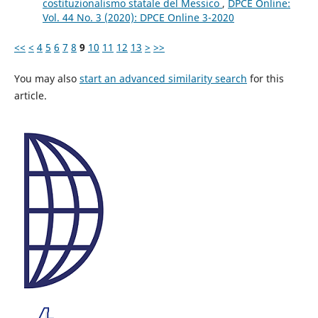
costituzionalismo statale del Messico
,
DPCE Online:
Vol. 44 No. 3 (2020): DPCE Online 3-2020
<<
<
4
5
6
7
8
9
10
11
12
13
>
>>
You may also
start an advanced similarity search
for this
article.