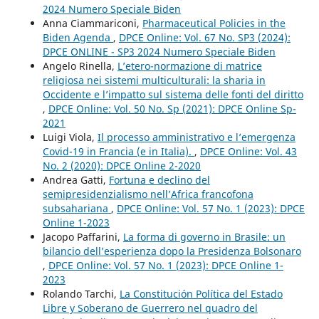
2024 Numero Speciale Biden
Anna Ciammariconi,
Pharmaceutical Policies in the
Biden Agenda
,
DPCE Online: Vol. 67 No. SP3 (2024):
DPCE ONLINE - SP3 2024 Numero Speciale Biden
Angelo Rinella,
L’etero-normazione di matrice
religiosa nei sistemi multiculturali: la sharia in
Occidente e l’impatto sul sistema delle fonti del diritto
,
DPCE Online: Vol. 50 No. Sp (2021): DPCE Online Sp-
2021
Luigi Viola,
Il processo amministrativo e l’emergenza
Covid-19 in Francia (e in Italia).
,
DPCE Online: Vol. 43
No. 2 (2020): DPCE Online 2-2020
Andrea Gatti,
Fortuna e declino del
semipresidenzialismo nell’Africa francofona
subsahariana
,
DPCE Online: Vol. 57 No. 1 (2023): DPCE
Online 1-2023
Jacopo Paffarini,
La forma di governo in Brasile: un
bilancio dell’esperienza dopo la Presidenza Bolsonaro
,
DPCE Online: Vol. 57 No. 1 (2023): DPCE Online 1-
2023
Rolando Tarchi,
La Constitución Política del Estado
Libre y Soberano de Guerrero nel quadro del