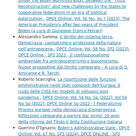
under the Biden Administration: between the “Third
Reconstruction” and new challenges by the States to
cooperative federalism in an era of political
polarization
,
DPCE Online: Vol. 56 No. Sp 1 (2023): The
American Presidency after two years of President
Biden (a cura di Giuseppe Franco Ferrari)
Alessandro Somma,
Il diritto del sistema terra.
Democrazia, capitalismo e protezione della natura
nell’antropocene
,
DPCE Online: Vol. 58 No. SP2 (2023):
DPCE Online - SP2 2023 - Il costituzionalismo
ambientale fra antropocentrismo e biocentrismo.
Nuove prospettive dal Diritto comparato – A cura di D.
Amirante e R. Tarchi
Roberto Scarciglia,
La ripartizione delle funzioni
amministrative negli Stati composti dell’Europa. Il
ruolo delle Città nei modelli di sviluppo post
pandemia
,
DPCE Online: Vol. 54 No. Sp (2022): Vol 54
No Sp (2022): DPCE Online Sp-2022 - I Federalizing
Process europei nella democrazia d’emergenza.
Riflessioni comparate a partire dai ‘primi’ 20 anni
della riforma del Titolo V della Costituzione italiana
Guerino D’Ignazio,
Biden’s Administrative State
,
DPCE
Online: Vol. 67 No. SP3 (2024): DPCE ONLINE - SP3