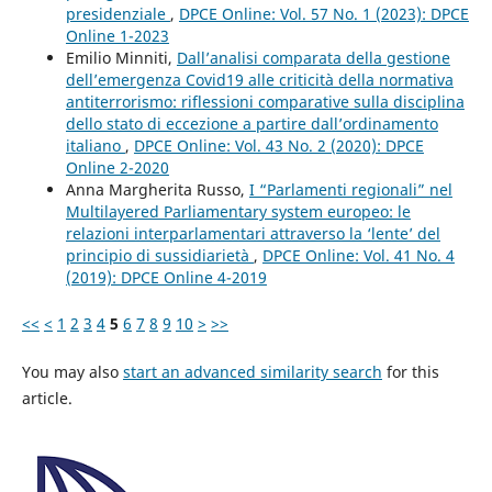
presidenziale
,
DPCE Online: Vol. 57 No. 1 (2023): DPCE
Online 1-2023
Emilio Minniti,
Dall’analisi comparata della gestione
dell’emergenza Covid19 alle criticità della normativa
antiterrorismo: riflessioni comparative sulla disciplina
dello stato di eccezione a partire dall’ordinamento
italiano
,
DPCE Online: Vol. 43 No. 2 (2020): DPCE
Online 2-2020
Anna Margherita Russo,
I “Parlamenti regionali” nel
Multilayered Parliamentary system europeo: le
relazioni interparlamentari attraverso la ‘lente’ del
principio di sussidiarietà
,
DPCE Online: Vol. 41 No. 4
(2019): DPCE Online 4-2019
<<
<
1
2
3
4
5
6
7
8
9
10
>
>>
You may also
start an advanced similarity search
for this
article.