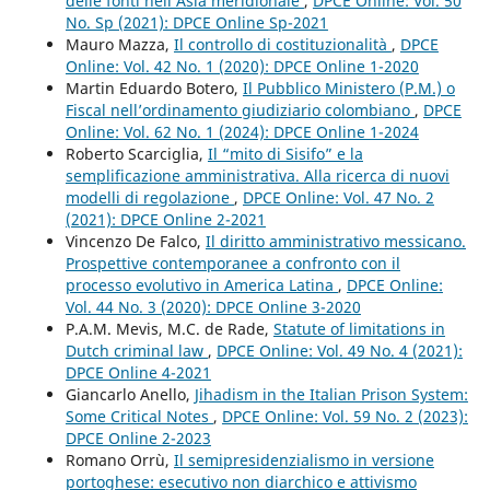
delle fonti nell’Asia meridionale
,
DPCE Online: Vol. 50
No. Sp (2021): DPCE Online Sp-2021
Mauro Mazza,
Il controllo di costituzionalità
,
DPCE
Online: Vol. 42 No. 1 (2020): DPCE Online 1-2020
Martin Eduardo Botero,
Il Pubblico Ministero (P.M.) o
Fiscal nell’ordinamento giudiziario colombiano
,
DPCE
Online: Vol. 62 No. 1 (2024): DPCE Online 1-2024
Roberto Scarciglia,
Il “mito di Sisifo” e la
semplificazione amministrativa. Alla ricerca di nuovi
modelli di regolazione
,
DPCE Online: Vol. 47 No. 2
(2021): DPCE Online 2-2021
Vincenzo De Falco,
Il diritto amministrativo messicano.
Prospettive contemporanee a confronto con il
processo evolutivo in America Latina
,
DPCE Online:
Vol. 44 No. 3 (2020): DPCE Online 3-2020
P.A.M. Mevis, M.C. de Rade,
Statute of limitations in
Dutch criminal law
,
DPCE Online: Vol. 49 No. 4 (2021):
DPCE Online 4-2021
Giancarlo Anello,
Jihadism in the Italian Prison System:
Some Critical Notes
,
DPCE Online: Vol. 59 No. 2 (2023):
DPCE Online 2-2023
Romano Orrù,
Il semipresidenzialismo in versione
portoghese: esecutivo non diarchico e attivismo