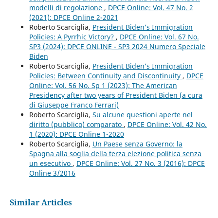
modelli di regolazione
,
DPCE Online: Vol. 47 No. 2
(2021): DPCE Online 2-2021
Roberto Scarciglia,
President Biden’s Immigration
Policies: A Pyrrhic Victory?
,
DPCE Online: Vol. 67 No.
SP3 (2024): DPCE ONLINE - SP3 2024 Numero Speciale
Biden
Roberto Scarciglia,
President Biden’s Immigration
Policies: Between Continuity and Discontinuity
,
DPCE
Online: Vol. 56 No. Sp 1 (2023): The American
Presidency after two years of President Biden (a cura
di Giuseppe Franco Ferrari)
Roberto Scarciglia,
Su alcune questioni aperte nel
diritto (pubblico) comparato
,
DPCE Online: Vol. 42 No.
1 (2020): DPCE Online 1-2020
Roberto Scarciglia,
Un Paese senza Governo: la
Spagna alla soglia della terza elezione politica senza
un esecutivo
,
DPCE Online: Vol. 27 No. 3 (2016): DPCE
Online 3/2016
Similar Articles