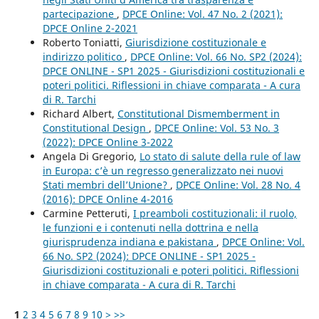
partecipazione
,
DPCE Online: Vol. 47 No. 2 (2021):
DPCE Online 2-2021
Roberto Toniatti,
Giurisdizione costituzionale e
indirizzo politico
,
DPCE Online: Vol. 66 No. SP2 (2024):
DPCE ONLINE - SP1 2025 - Giurisdizioni costituzionali e
poteri politici. Riflessioni in chiave comparata - A cura
di R. Tarchi
Richard Albert,
Constitutional Dismemberment in
Constitutional Design
,
DPCE Online: Vol. 53 No. 3
(2022): DPCE Online 3-2022
Angela Di Gregorio,
Lo stato di salute della rule of law
in Europa: c’è un regresso generalizzato nei nuovi
Stati membri dell’Unione?
,
DPCE Online: Vol. 28 No. 4
(2016): DPCE Online 4-2016
Carmine Petteruti,
I preamboli costituzionali: il ruolo,
le funzioni e i contenuti nella dottrina e nella
giurisprudenza indiana e pakistana
,
DPCE Online: Vol.
66 No. SP2 (2024): DPCE ONLINE - SP1 2025 -
Giurisdizioni costituzionali e poteri politici. Riflessioni
in chiave comparata - A cura di R. Tarchi
1
2
3
4
5
6
7
8
9
10
>
>>