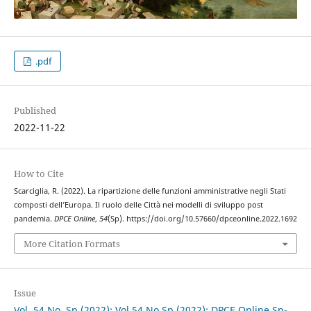
.pdf
Published
2022-11-22
How to Cite
Scarciglia, R. (2022). La ripartizione delle funzioni amministrative negli Stati
composti dell’Europa. Il ruolo delle Città nei modelli di sviluppo post
pandemia.
DPCE Online
,
54
(Sp). https://doi.org/10.57660/dpceonline.2022.1692
More Citation Formats
Issue
Vol. 54 No. Sp (2022): Vol 54 No Sp (2022): DPCE Online Sp-