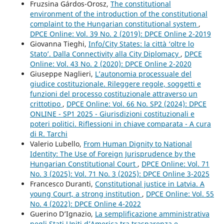
Fruzsina Gárdos-Orosz,
The constitutional
environment of the introduction of the constitutional
complaint to the Hungarian constitutional system
,
DPCE Online: Vol. 39 No. 2 (2019): DPCE Online 2-2019
Giovanna Tieghi,
Info/City States: la città ‘oltre lo
Stato’. Dalla Connectivity alla City Diplomacy
,
DPCE
Online: Vol. 43 No. 2 (2020): DPCE Online 2-2020
Giuseppe Naglieri,
L’autonomia processuale del
giudice costituzionale. Rileggere regole, soggetti e
funzioni del processo costituzionale attraverso un
crittotipo
,
DPCE Online: Vol. 66 No. SP2 (2024): DPCE
ONLINE - SP1 2025 - Giurisdizioni costituzionali e
poteri politici. Riflessioni in chiave comparata - A cura
di R. Tarchi
Valerio Lubello,
From Human Dignity to National
Identity: The Use of Foreign Jurisprudence by the
Hungarian Constitutional Court
,
DPCE Online: Vol. 71
No. 3 (2025): Vol. 71 No. 3 (2025): DPCE Online 3-2025
Francesco Duranti,
Constitutional justice in Latvia. A
young Court, a strong institution
,
DPCE Online: Vol. 55
No. 4 (2022): DPCE Online 4-2022
Guerino D’Ignazio,
La semplificazione amministrativa
negli Stati Uniti d’America tra trasparenza e