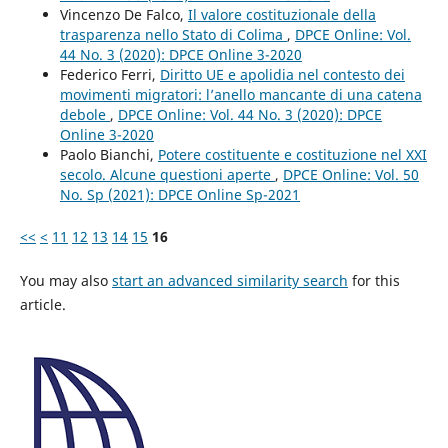
Vincenzo De Falco,
Il valore costituzionale della
trasparenza nello Stato di Colima
,
DPCE Online: Vol.
44 No. 3 (2020): DPCE Online 3-2020
Federico Ferri,
Diritto UE e apolidia nel contesto dei
movimenti migratori: l’anello mancante di una catena
debole
,
DPCE Online: Vol. 44 No. 3 (2020): DPCE
Online 3-2020
Paolo Bianchi,
Potere costituente e costituzione nel XXI
secolo. Alcune questioni aperte
,
DPCE Online: Vol. 50
No. Sp (2021): DPCE Online Sp-2021
<<
<
11
12
13
14
15
16
You may also
start an advanced similarity search
for this
article.