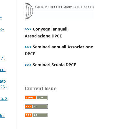
e:
>>>
Convegni annuali
co-
Associazione DPCE
>>>
Seminari annuali Associazione
DPCE
017
,
>>>
Seminari Scuola DPCE
ico
,
tato
25 -
Current Issue
o. 2
No.