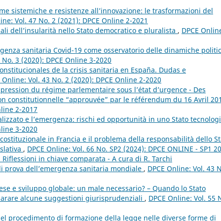
me sistemiche e resistenze all’innovazione: le trasformazioni del
ne: Vol. 47 No. 2 (2021): DPCE Online 2-2021
onali dell’insularità nello Stato democratico e pluralista
,
DPCE Onlin
genza sanitaria Covid-19 come osservatorio delle dinamiche politi
4 No. 3 (2020): DPCE Online 3-2020
nstitucionales de la crisis sanitaria en España. Dudas e
Online: Vol. 43 No. 2 (2020): DPCE Online 2-2020
ppression du régime parlementaire sous l’état d’urgence - Des
on constitutionnelle “approuvée” par le référendum du 16 Avril 2
nline 2-2017
ralizzato e l’emergenza: rischi ed opportunità in uno Stato tecnolog
nline 3-2020
 costituzionale in Francia e il problema della responsabilità dello S
islativa
,
DPCE Online: Vol. 66 No. SP2 (2024): DPCE ONLINE - SP1 20
i. Riflessioni in chiave comparata - A cura di R. Tarchi
 di prova dell’emergenza sanitaria mondiale
,
DPCE Online: Vol. 43 N
se e sviluppo globale: un male necessario? – Quando lo Stato
mparare alcune suggestioni giurisprudenziali
,
DPCE Online: Vol. 55 
 nel procedimento di formazione della legge nelle diverse forme di