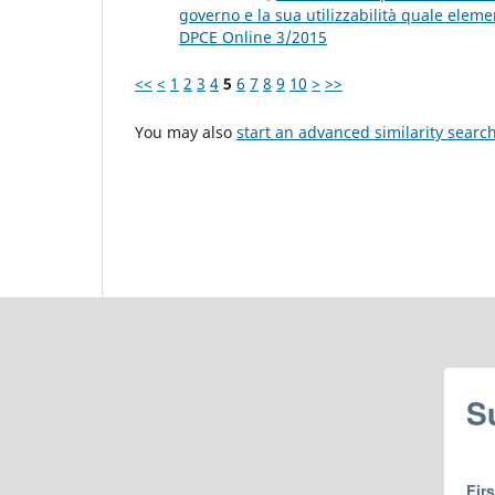
governo e la sua utilizzabilità quale eleme
DPCE Online 3/2015
<<
<
1
2
3
4
5
6
7
8
9
10
>
>>
You may also
start an advanced similarity searc