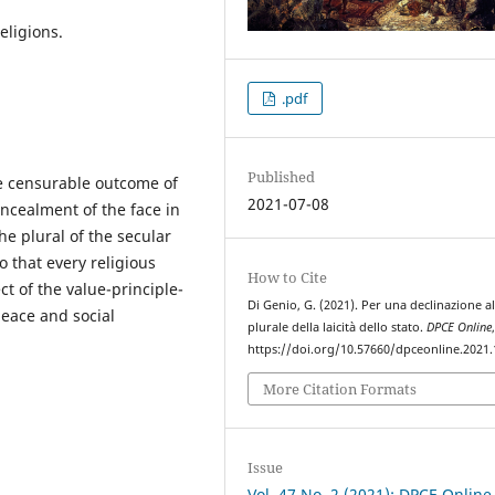
religions.
.pdf
Published
The censurable outcome of
2021-07-08
ncealment of the face in
he plural of the secular
 that every religious
How to Cite
t of the value-principle-
Di Genio, G. (2021). Per una declinazione a
peace and social
plurale della laicità dello stato.
DPCE Online
https://doi.org/10.57660/dpceonline.2021
More Citation Formats
Issue
Vol. 47 No. 2 (2021): DPCE Online