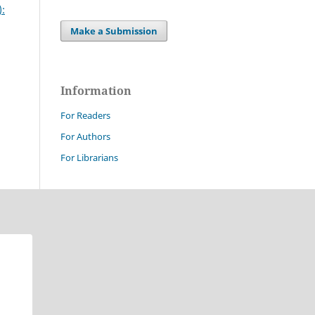
):
Make a Submission
Information
For Readers
For Authors
For Librarians