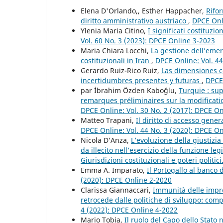
Elena D'Orlando,, Esther Happacher,
Rifor
diritto amministrativo austriaco
,
DPCE Onli
Ylenia Maria Citino,
I significati costituzi
Vol. 60 No. 3 (2023): DPCE Online 3-2023
Maria Chiara Locchi,
La gestione dell’emer
costituzionali in Iran
,
DPCE Online: Vol. 4
Gerardo Ruiz-Rico Ruiz,
Las dimensiones co
incertidumbres presentes y futuras
,
DPCE 
par İbrahim Özden Kaboğlu,
Turquie : su
remarques préliminaires sur la modificati
DPCE Online: Vol. 30 No. 2 (2017): DPCE O
Matteo Trapani,
Il diritto di accesso gene
DPCE Online: Vol. 44 No. 3 (2020): DPCE O
Nicola D’Anza,
L’evoluzione della giustizia
da illecito nell’esercizio della funzione leg
Giurisdizioni costituzionali e poteri politic
Emma A. Imparato,
Il Portogallo al banco
(2020): DPCE Online 2-2020
Clarissa Giannaccari,
Immunità delle impre
retrocede dalle politiche di sviluppo: co
4 (2022): DPCE Online 4-2022
Mario Tobia,
Il ruolo del Capo dello Stato