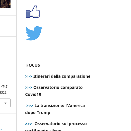
FOCUS
>>>
Itinerari della comparazione
l
>>>
Osservatorio comparato
,
47
(2).
.1322
Covid19
>>>
La transizione: l’America
dopo Trump
>>>
Osservatorio sul processo
costituente cileno
 2-