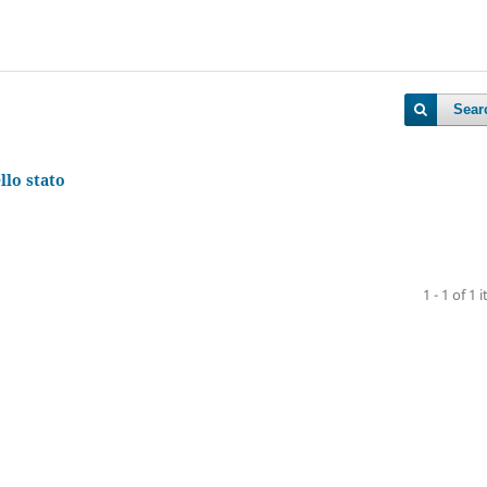
Sear
llo stato
1 - 1 of 1 