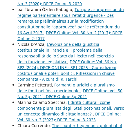
No. 3 (2020): DPCE Online 3-2020
par İbrahim Özden Kaboğlu,
Turquie : suppression du
régime parlementaire sous l’état d’urgence - Des
remarques préliminaires sur la modification
constitutionnelle “approuvée” par le référendum du
16 Avril 2017
,
DPCE Online: Vol. 30 No. 2 (2017): DPCE
Online 2-2017
Nicola D’Anza,
L’evoluzione della giustizia
costituzionale in Francia e il problema della
responsabilità dello Stato da illecito nell’esercizio
della funzione legislativa
,
DPCE Online: Vol. 66 No.
SP2 (2024): DPCE ONLINE - SP1 2025 - Giurisdizioni
costituzionali e poteri politici. Riflessioni in chiave
comparata - A cura di R. Tarchi
Carmine Petteruti,
Formanti giuridici e pluralismo
delle fonti nell’Asia meridionale
,
DPCE Online: Vol. 50
No. Sp (2021): DPCE Online Sp-2021
Marina Calamo Specchia,
I diritti culturali come
componente pluralista degli Stati post-nazionali. Verso
un concetto dinamico di cittadinanza?
,
DPCE Online:
Vol. 60 No. 3 (2023): DPCE Online 3-2023
Chiara Correndo,
The counter-hegemonic potential of