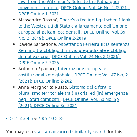
law: from the Wilkinson’s Rules to the Pathalgadi
movement in India
,
DPCE Online: Vol. 46 No. 1 (2021):
DPCE Online 1-2021
Alessandro Rosanò,
There’s a feeling I get when I look
to the West: aiuti di Stato e allargamento dell’Unione
europea ai Balcani occidentali
,
DPCE Online: Vol. 39
No. 2 (2019): DPCE Online 2-2019
Davide Sarpedone,
Aspettando Ferreira II: la sentenza
Remling tra obbligo di rinvio pregiudiziale e obbligo
di motivazione
,
DPCE Online: Vol. 74 No. 2 (2026):
DPCE Online 2-2026
Antonino Spadaro,
Integrazione europea e
costituzionalismo globale
,
DPCE Online: Vol. 47 No. 2
(2021): DPCE Online 2-2021
Anna Margherita Russo,
Sistema delle fonti e
pluralismo territoriale tra (in) crisi ed (in) emergenza
negli Stati composti
,
DPCE Online: Vol. 50 No. Sp
(2021): DPCE Online Sp-2021
<<
<
1
2
3
4
5
6
7
8
9
10
>
>>
You may also
start an advanced similarity search
for this