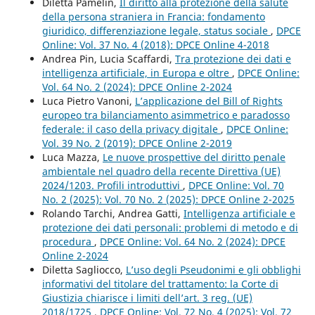
Diletta Pamelin,
Il diritto alla protezione della salute
della persona straniera in Francia: fondamento
giuridico, differenziazione legale, status sociale
,
DPCE
Online: Vol. 37 No. 4 (2018): DPCE Online 4-2018
Andrea Pin, Lucia Scaffardi,
Tra protezione dei dati e
intelligenza artificiale, in Europa e oltre
,
DPCE Online:
Vol. 64 No. 2 (2024): DPCE Online 2-2024
Luca Pietro Vanoni,
L’applicazione del Bill of Rights
europeo tra bilanciamento asimmetrico e paradosso
federale: il caso della privacy digitale
,
DPCE Online:
Vol. 39 No. 2 (2019): DPCE Online 2-2019
Luca Mazza,
Le nuove prospettive del diritto penale
ambientale nel quadro della recente Direttiva (UE)
2024/1203. Profili introduttivi
,
DPCE Online: Vol. 70
No. 2 (2025): Vol. 70 No. 2 (2025): DPCE Online 2-2025
Rolando Tarchi, Andrea Gatti,
Intelligenza artificiale e
protezione dei dati personali: problemi di metodo e di
procedura
,
DPCE Online: Vol. 64 No. 2 (2024): DPCE
Online 2-2024
Diletta Sagliocco,
L’uso degli Pseudonimi e gli obblighi
informativi del titolare del trattamento: la Corte di
Giustizia chiarisce i limiti dell’art. 3 reg. (UE)
2018/1725
,
DPCE Online: Vol. 72 No. 4 (2025): Vol. 72