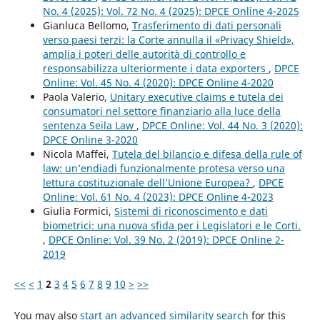
No. 4 (2025): Vol. 72 No. 4 (2025): DPCE Online 4-2025
Gianluca Bellomo,
Trasferimento di dati personali
verso paesi terzi: la Corte annulla il «Privacy Shield»,
amplia i poteri delle autorità di controllo e
responsabilizza ulteriormente i data exporters
,
DPCE
Online: Vol. 45 No. 4 (2020): DPCE Online 4-2020
Paola Valerio,
Unitary executive claims e tutela dei
consumatori nel settore finanziario alla luce della
sentenza Seila Law
,
DPCE Online: Vol. 44 No. 3 (2020):
DPCE Online 3-2020
Nicola Maffei,
Tutela del bilancio e difesa della rule of
law: un’endiadi funzionalmente protesa verso una
lettura costituzionale dell’Unione Europea?
,
DPCE
Online: Vol. 61 No. 4 (2023): DPCE Online 4-2023
Giulia Formici,
Sistemi di riconoscimento e dati
biometrici: una nuova sfida per i Legislatori e le Corti.
,
DPCE Online: Vol. 39 No. 2 (2019): DPCE Online 2-
2019
<<
<
1
2
3
4
5
6
7
8
9
10
>
>>
You may also
start an advanced similarity search
for this