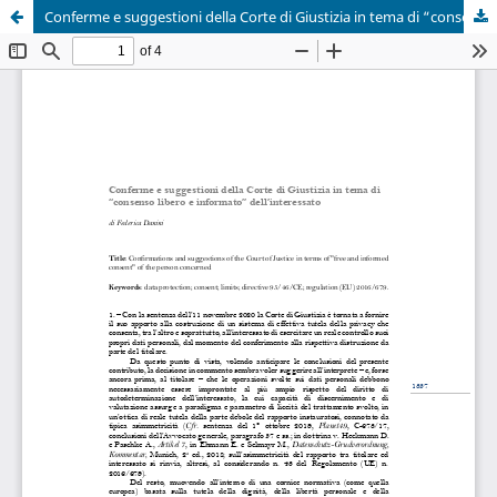
Conferme e suggestioni della Corte di Giustizia in tema di “consenso libero e informato” dell’interessato