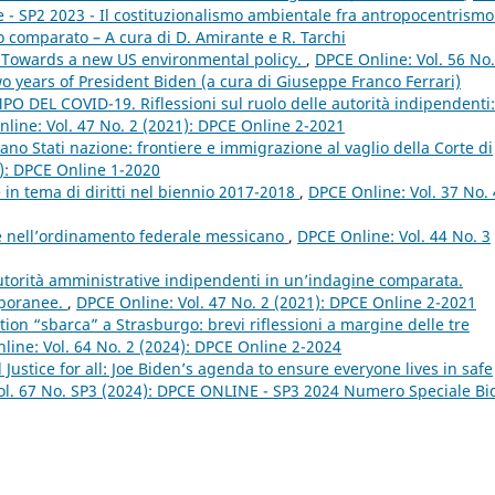
e - SP2 2023 - Il costituzionalismo ambientale fra antropocentrismo
o comparato – A cura di D. Amirante e R. Tarchi
 Towards a new US environmental policy.
,
DPCE Online: Vol. 56 No
o years of President Biden (a cura di Giuseppe Franco Ferrari)
 DEL COVID-19. Riflessioni sul ruolo delle autorità indipendenti:
line: Vol. 47 No. 2 (2021): DPCE Online 2-2021
ano Stati nazione: frontiere e immigrazione al vaglio della Corte di
0): DPCE Online 1-2020
 in tema di diritti nel biennio 2017-2018
,
DPCE Online: Vol. 37 No. 
 nell’ordinamento federale messicano
,
DPCE Online: Vol. 44 No. 3
utorità amministrative indipendenti in un’indagine comparata.
mporanee.
,
DPCE Online: Vol. 47 No. 2 (2021): DPCE Online 2-2021
tion “sbarca” a Strasburgo: brevi riflessioni a margine delle tre
line: Vol. 64 No. 2 (2024): DPCE Online 2-2024
ustice for all: Joe Biden’s agenda to ensure everyone lives in safe
ol. 67 No. SP3 (2024): DPCE ONLINE - SP3 2024 Numero Speciale Bi