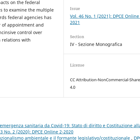
acts on the federal
Issue
nds to examine the multiple
Vol. 46 No. 1 (2021): DPCE Online
rds federal agencies has
2021
er of appointment and
ncinsive control over
Section
 relations with
IV - Sezione Monografica
License
CC Attribution-NonCommercial-Share
4.0
’emergenza sanitaria da Covid-19: Stato di diritto e Costituzione all
43 No. 2 (2020): DPCE Online 2-2020
uzionalismo ambientale e il formante legislativo/costituzionale
,
DP