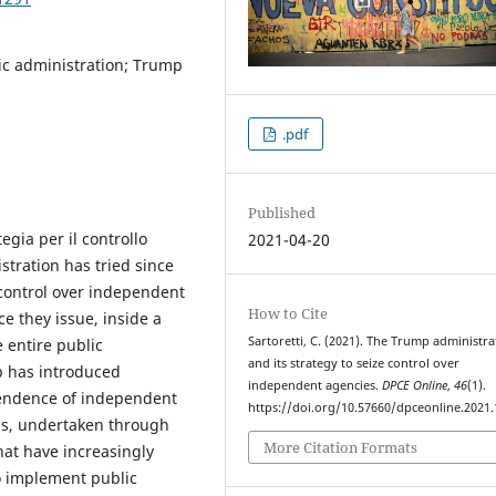
ic administration; Trump
.pdf
Published
gia per il controllo
2021-04-20
tration has tried since
 control over independent
How to Cite
e they issue, inside a
Sartoretti, C. (2021). The Trump administra
 entire public
and its strategy to seize control over
p has introduced
independent agencies.
DPCE Online
,
46
(1).
pendence of independent
https://doi.org/10.57660/dpceonline.2021
ns, undertaken through
More Citation Formats
hat have increasingly
o implement public