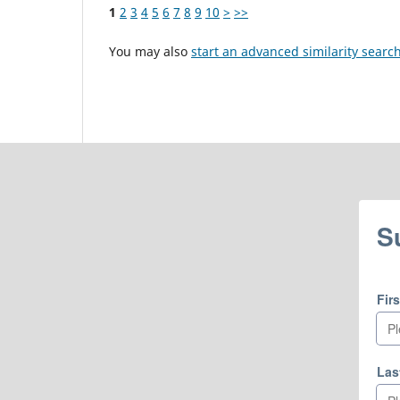
1
2
3
4
5
6
7
8
9
10
>
>>
You may also
start an advanced similarity searc