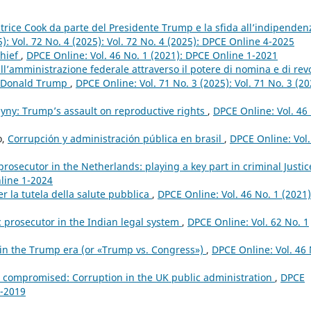
trice Cook da parte del Presidente Trump e la sfida all’indipenden
): Vol. 72 No. 4 (2025): Vol. 72 No. 4 (2025): DPCE Online 4-2025
Chief
,
DPCE Online: Vol. 46 No. 1 (2021): DPCE Online 1-2021
ull’amministrazione federale attraverso il potere di nomina e di rev
di Donald Trump
,
DPCE Online: Vol. 71 No. 3 (2025): Vol. 71 No. 3 (20
yny: Trump’s assault on reproductive rights
,
DPCE Online: Vol. 46
o,
Corrupción y administración pública en brasil
,
DPCE Online: Vol.
prosecutor in the Netherlands: playing a key part in criminal Justi
nline 1-2024
per la tutela della salute pubblica
,
DPCE Online: Vol. 46 No. 1 (2021)
c prosecutor in the Indian legal system
,
DPCE Online: Vol. 62 No. 1
 in the Trump era (or «Trump vs. Congress»)
,
DPCE Online: Vol. 46 
 compromised: Corruption in the UK public administration
,
DPCE
1-2019