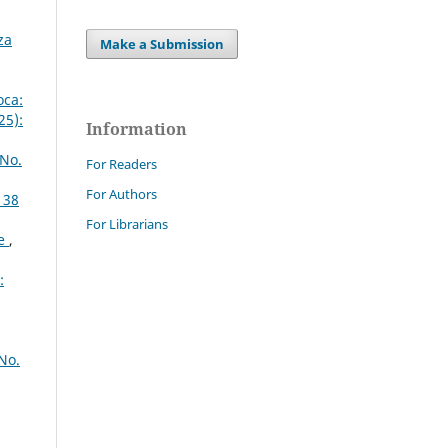
za
Make a Submission
oca:
25):
Information
 No.
For Readers
For Authors
 38
For Librarians
ce
,
:
No.