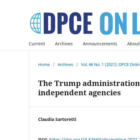
Current
Archives
Announcements
About
Home
/
Archives
/
Vol. 46 No. 1 (2021): DPCE Onli
The Trump administration a
independent agencies
Claudia Sartoretti
DOI:
https://doi.org/10.57660/dpceonline.2021.