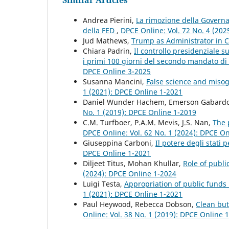
Andrea Pierini,
La rimozione della Governa
della FED
,
DPCE Online: Vol. 72 No. 4 (2025
Jud Mathews,
Trump as Administrator in 
Chiara Padrin,
Il controllo presidenziale s
i primi 100 giorni del secondo mandato 
DPCE Online 3-2025
Susanna Mancini,
False science and misog
1 (2021): DPCE Online 1-2021
Daniel Wunder Hachem, Emerson Gabard
No. 1 (2019): DPCE Online 1-2019
C.M. Turfboer, P.A.M. Mevis, J.S. Nan,
The 
DPCE Online: Vol. 62 No. 1 (2024): DPCE O
Giuseppina Carboni,
Il potere degli stati 
DPCE Online 1-2021
Diljeet Titus, Mohan Khullar,
Role of publi
(2024): DPCE Online 1-2024
Luigi Testa,
Appropriation of public funds
1 (2021): DPCE Online 1-2021
Paul Heywood, Rebecca Dobson,
Clean but
Online: Vol. 38 No. 1 (2019): DPCE Online 