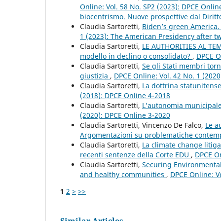
Online: Vol. 58 No. SP2 (2023): DPCE Onlin
biocentrismo. Nuove prospettive dal Diritt
Claudia Sartoretti,
Biden’s green America.
1 (2023): The American Presidency after tw
Claudia Sartoretti,
LE AUTHORITIES AL TEMPO
modello in declino o consolidato?
,
DPCE On
Claudia Sartoretti,
Se gli Stati membri torn
giustizia
,
DPCE Online: Vol. 42 No. 1 (202
Claudia Sartoretti,
La dottrina statunitense
(2018): DPCE Online 4-2018
Claudia Sartoretti,
L’autonomia municipale
(2020): DPCE Online 3-2020
Claudia Sartoretti, Vincenzo De Falco,
Le a
Argomentazioni su problematiche conte
Claudia Sartoretti,
La climate change litiga
recenti sentenze della Corte EDU
,
DPCE On
Claudia Sartoretti,
Securing Environmental J
and healthy communities
,
DPCE Online: V
1
2
>
>>
Similar Articles