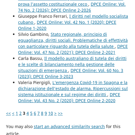
prova l’assetto costituzionale ceco
,
DPCE Online: Vol.
74 No. 2 (2026): DPCE Online 2-2026
Giuseppe Franco Ferrari,
I diritti nel modello socialista
cubano
,
DPCE Online: Vol. 42 No. 1 (2020): DPCE
Online 1-2020
Silvio Gambino,
Stato regionale, principio di
eguaglianza, diritti sociali. Problematiche di effettività
con particolare riguardo alla tutela della salute
,
DPCE
Online: Vol. 47 No. 2 (2021): DPCE Online 2-2021
Carla Bassu,
Il modello australiano di tutela dei diritti
e le scelte di bilanciamento nella gestione delle
situazioni di emergenza
,
DPCE Online: Vol. 60 No. 3
(2023): DPCE Online 3-2023
Valeria Piergigli,
L’emergenza Covid-19 in Spagna e la
dichiarazione dell’estado de alarma. Ripercussioni sul
sistema istituzionale e sul regime dei diritti
,
DPCE
Online: Vol. 43 No. 2 (2020): DPCE Online 2-2020
<<
<
1
2
3
4
5
6
7
8
9
10
>
>>
You may also
start an advanced similarity search
for this
article.