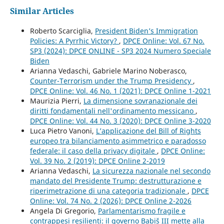
Similar Articles
Roberto Scarciglia,
President Biden’s Immigration
Policies: A Pyrrhic Victory?
,
DPCE Online: Vol. 67 No.
SP3 (2024): DPCE ONLINE - SP3 2024 Numero Speciale
Biden
Arianna Vedaschi, Gabriele Marino Noberasco,
Counter-Terrorism under the Trump Presidency
,
DPCE Online: Vol. 46 No. 1 (2021): DPCE Online 1-2021
Maurizia Pierri,
La dimensione sovranazionale dei
diritti fondamentali nell'ordinamento messicano
,
DPCE Online: Vol. 44 No. 3 (2020): DPCE Online 3-2020
Luca Pietro Vanoni,
L’applicazione del Bill of Rights
europeo tra bilanciamento asimmetrico e paradosso
federale: il caso della privacy digitale
,
DPCE Online:
Vol. 39 No. 2 (2019): DPCE Online 2-2019
Arianna Vedaschi,
La sicurezza nazionale nel secondo
mandato del Presidente Trump: destrutturazione e
riperimetrazione di una categoria tradizionale
,
DPCE
Online: Vol. 74 No. 2 (2026): DPCE Online 2-2026
Angela Di Gregorio,
Parlamentarismo fragile e
contrappesi resilienti: il governo Babiš III mette alla