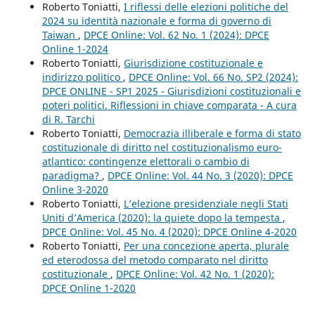
Roberto Toniatti,
I riflessi delle elezioni politiche del
2024 su identità nazionale e forma di governo di
Taiwan
,
DPCE Online: Vol. 62 No. 1 (2024): DPCE
Online 1-2024
Roberto Toniatti,
Giurisdizione costituzionale e
indirizzo politico
,
DPCE Online: Vol. 66 No. SP2 (2024):
DPCE ONLINE - SP1 2025 - Giurisdizioni costituzionali e
poteri politici. Riflessioni in chiave comparata - A cura
di R. Tarchi
Roberto Toniatti,
Democrazia illiberale e forma di stato
costituzionale di diritto nel costituzionalismo euro-
atlantico: contingenze elettorali o cambio di
paradigma?
,
DPCE Online: Vol. 44 No. 3 (2020): DPCE
Online 3-2020
Roberto Toniatti,
L’elezione presidenziale negli Stati
Uniti d’America (2020): la quiete dopo la tempesta
,
DPCE Online: Vol. 45 No. 4 (2020): DPCE Online 4-2020
Roberto Toniatti,
Per una concezione aperta, plurale
ed eterodossa del metodo comparato nel diritto
costituzionale
,
DPCE Online: Vol. 42 No. 1 (2020):
DPCE Online 1-2020