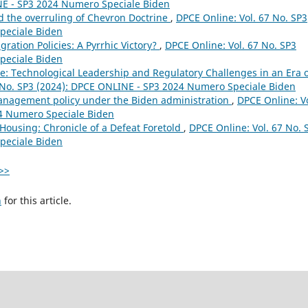
INE - SP3 2024 Numero Speciale Biden
nd the overruling of Chevron Doctrine
,
DPCE Online: Vol. 67 No. SP3
peciale Biden
ration Policies: A Pyrrhic Victory?
,
DPCE Online: Vol. 67 No. SP3
peciale Biden
nce: Technological Leadership and Regulatory Challenges in an Era 
 No. SP3 (2024): DPCE ONLINE - SP3 2024 Numero Speciale Biden
management policy under the Biden administration
,
DPCE Online: Vo
24 Numero Speciale Biden
Housing: Chronicle of a Defeat Foretold
,
DPCE Online: Vol. 67 No. 
peciale Biden
>>
h
for this article.