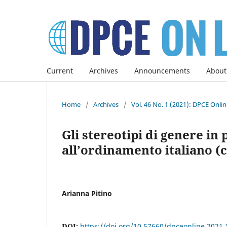
Current
Archives
Announcements
About
Home
/
Archives
/
Vol. 46 No. 1 (2021): DPCE Onli
Gli stereotipi di genere in
all’ordinamento italiano (
Arianna Pitino
DOI:
https://doi.org/10.57660/dpceonline.2021.