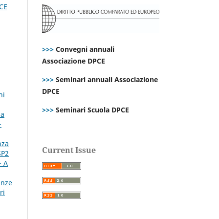
PCE
>>>
Convegni annuali
Associazione DPCE
>>>
Seminari annuali Associazione
DPCE
ni
>>>
Seminari Scuola DPCE
 a
-
nza
Current Issue
SP2
- A
anze
ri