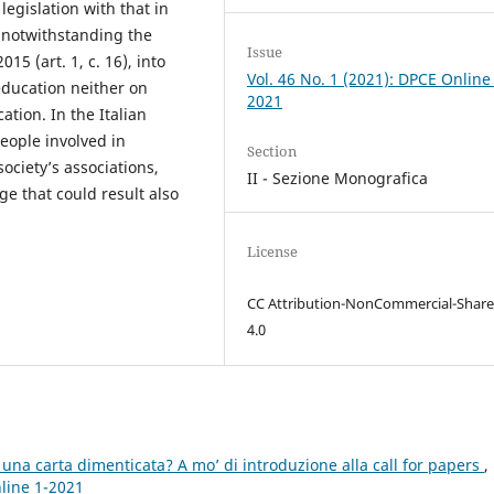
legislation with that in
t notwithstanding the
Issue
15 (art. 1, c. 16), into
Vol. 46 No. 1 (2021): DPCE Online
education neither on
2021
tion. In the Italian
eople involved in
Section
society’s associations,
II - Sezione Monografica
ge that could result also
License
CC Attribution-NonCommercial-Share
4.0
na carta dimenticata? A mo’ di introduzione alla call for papers
,
nline 1-2021