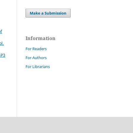
Make a Submission
of
Information
l.
For Readers
SP3
For Authors
For Librarians