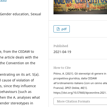
Gender education, Sexual
.pdf
Published
ve, from the CEDAW to
2021-04-19
he article deals with the
 the Convention on the
How to Cite
Pitino, A. (2021). Gli stereotipi di genere in
rating on its art. 5(a).
prospettiva giuridica, dalla CEDAW
 cause of violation of
all’ordinamento italiano (con un cenno all
s, since they influence
Francia).
DPCE Online
,
46
(1).
 behaviours (such as
https://doi.org/10.57660/dpceonline.2021
Then the A. analyses what
More Citation Formats
gender stereotypes in