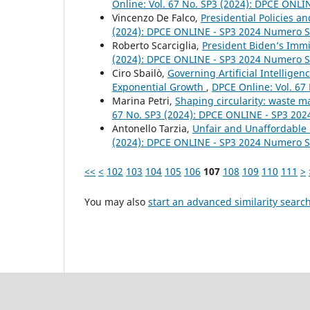
Online: Vol. 67 No. SP3 (2024): DPCE ONL
Vincenzo De Falco,
Presidential Policies a
(2024): DPCE ONLINE - SP3 2024 Numero S
Roberto Scarciglia,
President Biden’s Immig
(2024): DPCE ONLINE - SP3 2024 Numero S
Ciro Sbailò,
Governing Artificial Intellige
Exponential Growth
,
DPCE Online: Vol. 67
Marina Petri,
Shaping circularity: waste 
67 No. SP3 (2024): DPCE ONLINE - SP3 20
Antonello Tarzia,
Unfair and Unaffordable 
(2024): DPCE ONLINE - SP3 2024 Numero S
<<
<
102
103
104
105
106
107
108
109
110
111
>
You may also
start an advanced similarity searc