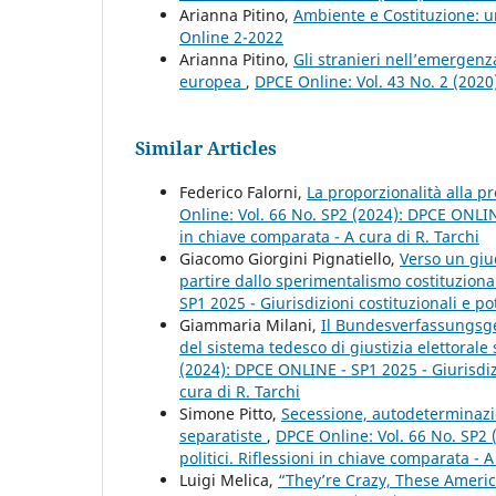
Arianna Pitino,
Ambiente e Costituzione: u
Online 2-2022
Arianna Pitino,
Gli stranieri nell’emergenz
europea
,
DPCE Online: Vol. 43 No. 2 (202
Similar Articles
Federico Falorni,
La proporzionalità alla p
Online: Vol. 66 No. SP2 (2024): DPCE ONLINE 
in chiave comparata - A cura di R. Tarchi
Giacomo Giorgini Pignatiello,
Verso un giud
partire dallo sperimentalismo costituzion
SP1 2025 - Giurisdizioni costituzionali e pot
Giammaria Milani,
Il Bundesverfassungsger
del sistema tedesco di giustizia elettorale
(2024): DPCE ONLINE - SP1 2025 - Giurisdizio
cura di R. Tarchi
Simone Pitto,
Secessione, autodeterminazion
separatiste
,
DPCE Online: Vol. 66 No. SP2 
politici. Riflessioni in chiave comparata - A
Luigi Melica,
“They’re Crazy, These Americ