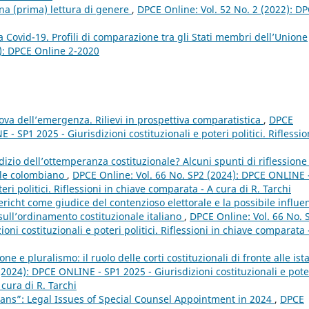
na (prima) lettura di genere
,
DPCE Online: Vol. 52 No. 2 (2022): D
a Covid-19. Profili di comparazione tra gli Stati membri dell’Unione
0): DPCE Online 2-2020
rova dell’emergenza. Rilievi in prospettiva comparatistica
,
DPCE
- SP1 2025 - Giurisdizioni costituzionali e poteri politici. Riflessio
izio dell’ottemperanza costituzionale? Alcuni spunti di riflessione
ale colombiano
,
DPCE Online: Vol. 66 No. SP2 (2024): DPCE ONLINE 
eri politici. Riflessioni in chiave comparata - A cura di R. Tarchi
icht come giudice del contenzioso elettorale e la possibile influe
 sull’ordinamento costituzionale italiano
,
DPCE Online: Vol. 66 No. 
ni costituzionali e poteri politici. Riflessioni in chiave comparata 
e e pluralismo: il ruolo delle corti costituzionali di fronte alle ist
(2024): DPCE ONLINE - SP1 2025 - Giurisdizioni costituzionali e pote
 cura di R. Tarchi
ans”: Legal Issues of Special Counsel Appointment in 2024
,
DPCE