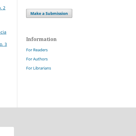
. 2
Make a Submission
ncia
Information
o. 3
For Readers
For Authors
For Librarians