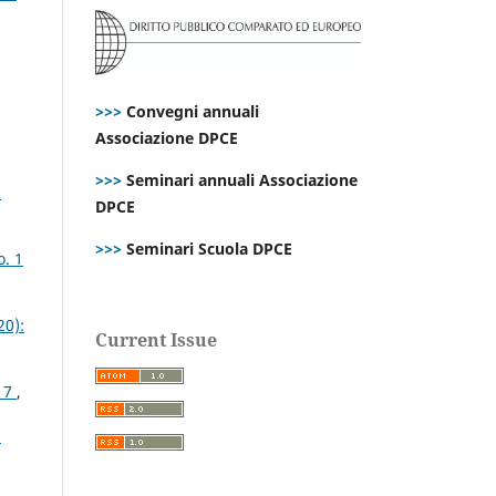
>>>
Convegni annuali
Associazione DPCE
>>>
Seminari annuali Associazione
-
DPCE
>>>
Seminari Scuola DPCE
o. 1
20):
Current Issue
017
,
E