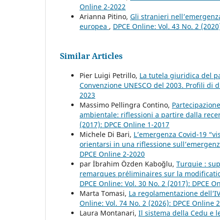
Online 2-2022
Arianna Pitino,
Gli stranieri nell’emergenz
europea
,
DPCE Online: Vol. 43 No. 2 (202
Similar Articles
Pier Luigi Petrillo,
La tutela giuridica del 
Convenzione UNESCO del 2003. Profili di d
2023
Massimo Pellingra Contino,
Partecipazione 
ambientale: riflessioni a partire dalla rec
(2017): DPCE Online 1-2017
Michele Di Bari,
L’emergenza Covid-19 “vista
orientarsi in una riflessione sull’emergen
DPCE Online 2-2020
par İbrahim Özden Kaboğlu,
Turquie : su
remarques préliminaires sur la modificati
DPCE Online: Vol. 30 No. 2 (2017): DPCE O
Marta Tomasi,
La regolamentazione dell’IVG
Online: Vol. 74 No. 2 (2026): DPCE Online 
Laura Montanari,
Il sistema della Cedu e 