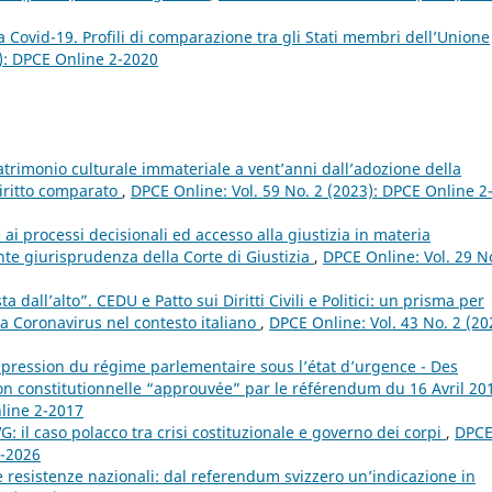
a Covid-19. Profili di comparazione tra gli Stati membri dell’Unione
0): DPCE Online 2-2020
patrimonio culturale immateriale a vent’anni dall’adozione della
iritto comparato
,
DPCE Online: Vol. 59 No. 2 (2023): DPCE Online 2
ai processi decisionali ed accesso alla giustizia in materia
ente giurisprudenza della Corte di Giustizia
,
DPCE Online: Vol. 29 N
 dall’alto”. CEDU e Patto sui Diritti Civili e Politici: un prisma per
za Coronavirus nel contesto italiano
,
DPCE Online: Vol. 43 No. 2 (20
ppression du régime parlementaire sous l’état d’urgence - Des
on constitutionnelle “approuvée” par le référendum du 16 Avril 2
nline 2-2017
: il caso polacco tra crisi costituzionale e governo dei corpi
,
DPC
2-2026
le resistenze nazionali: dal referendum svizzero un’indicazione in