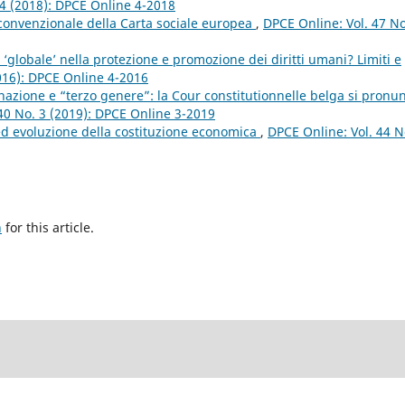
 4 (2018): DPCE Online 4-2018
convenzionale della Carta sociale europea
,
DPCE Online: Vol. 47 No
‘globale’ nella protezione e promozione dei diritti umani? Limiti e
2016): DPCE Online 4-2016
inazione e “terzo genere”: la Cour constitutionnelle belga si pronu
40 No. 3 (2019): DPCE Online 3-2019
i ed evoluzione della costituzione economica
,
DPCE Online: Vol. 44 N
h
for this article.