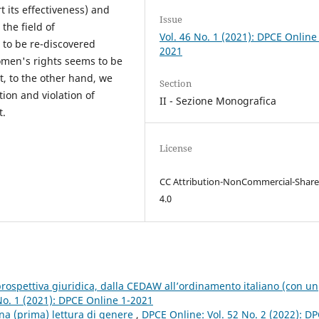
rt its effectiveness) and
Issue
the field of
Vol. 46 No. 1 (2021): DPCE Online
to be re-discovered
2021
omen's rights seems to be
t, to the other hand, we
Section
ion and violation of
II - Sezione Monografica
t.
License
CC Attribution-NonCommercial-Share
4.0
 prospettiva giuridica, dalla CEDAW all’ordinamento italiano (con un
No. 1 (2021): DPCE Online 1-2021
na (prima) lettura di genere
,
DPCE Online: Vol. 52 No. 2 (2022): D