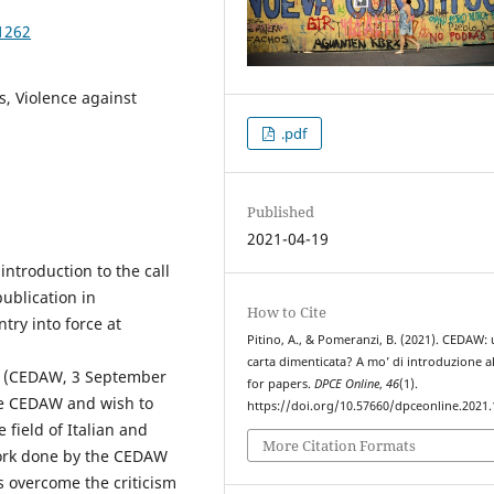
1262
, Violence against
.pdf
Published
2021-04-19
introduction to the call
ublication in
How to Cite
try into force at
Pitino, A., & Pomeranzi, B. (2021). CEDAW:
carta dimenticata? A mo’ di introduzione all
en (CEDAW, 3 September
for papers.
DPCE Online
,
46
(1).
he CEDAW and wish to
https://doi.org/10.57660/dpceonline.2021
 field of Italian and
More Citation Formats
work done by the CEDAW
s overcome the criticism