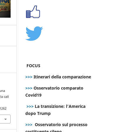
FOCUS
>>>
Itinerari della comparazione
>>>
Osservatorio comparato
 una
Covid19
a call
>>>
La transizione: l’America
.1262
dopo Trump
>>>
Osservatorio sul processo
costituente cileno