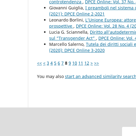
controtendenza
,
DPCE Online: Vol. 37 No.
Giovanni Guiglia,
I preamboli nel sistema 
(2021): DPCE Online 2-2021
Leonardo Borlini,
L’Unione Europea: attore 
prospettive
,
DPCE Online: Vol. 28 No. 4 (
Lucia G. Sciannella,
Diritto all’autodeterm
sul “Transgender Act”
,
DPCE Online: Vol. 
Marcello Salerno,
Tutela dei diritti social
(2020): DPCE Online 3-2020
<<
<
3
4
5
6
7
8
9
10
11
12
>
>>
You may also
start an advanced similarity searc