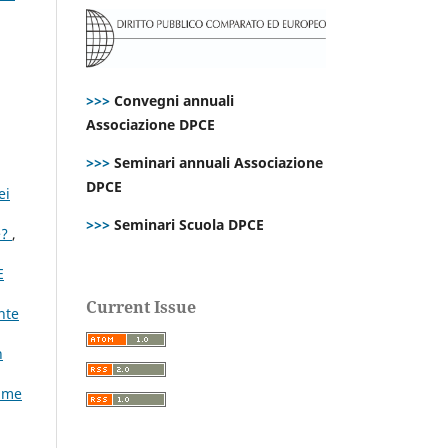
>>>
Convegni annuali
Associazione DPCE
>>>
Seminari annuali Associazione
DPCE
ei
>>>
Seminari Scuola DPCE
e?
,
E
Current Issue
nte
h
Same