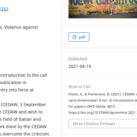
1262
, Violence against
.pdf
Published
2021-04-19
introduction to the call
ublication in
How to Cite
try into force at
Pitino, A., & Pomeranzi, B. (2021). CEDAW:
carta dimenticata? A mo’ di introduzione all
en (CEDAW, 3 September
for papers.
DPCE Online
,
46
(1).
he CEDAW and wish to
https://doi.org/10.57660/dpceonline.2021
 field of Italian and
More Citation Formats
work done by the CEDAW
s overcome the criticism