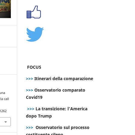
FOCUS
>>>
Itinerari della comparazione
>>>
Osservatorio comparato
 una
Covid19
a call
>>>
La transizione: l’America
.1262
dopo Trump
>>>
Osservatorio sul processo
costituente cileno