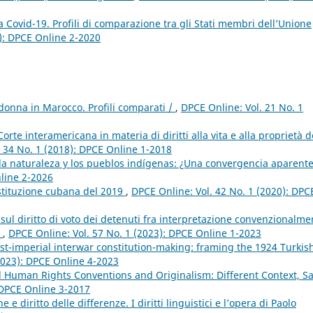
a Covid-19. Profili di comparazione tra gli Stati membri dell’Unione
0): DPCE Online 2-2020
a donna in Marocco. Profili comparati /
,
DPCE Online: Vol. 21 No. 1
rte interamericana in materia di diritti alla vita e alla proprietà d
. 34 No. 1 (2018): DPCE Online 1-2018
la naturaleza y los pueblos indígenas: ¿Una convergencia aparent
nline 2-2026
 Costituzione cubana del 2019
,
DPCE Online: Vol. 42 No. 1 (2020): DPC
 sul diritto di voto dei detenuti fra interpretazione convenzionalme
o
,
DPCE Online: Vol. 57 No. 1 (2023): DPCE Online 1-2023
st-imperial interwar constitution-making: framing the 1924 Turkis
2023): DPCE Online 4-2023
al Human Rights Conventions and Originalism: Different Context, 
 DPCE Online 3-2017
e diritto delle differenze. I diritti linguistici e l’opera di Paolo