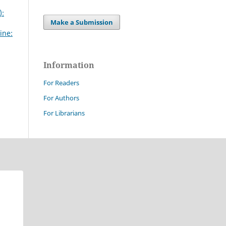
):
Make a Submission
ine:
Information
For Readers
For Authors
For Librarians