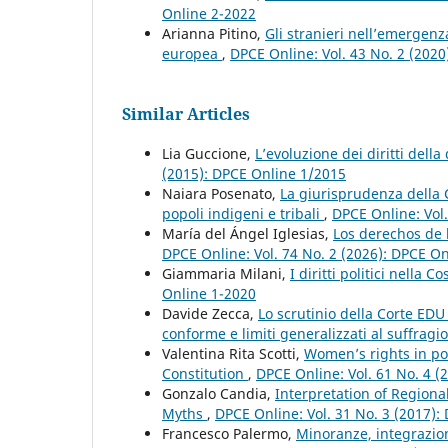
Online 2-2022
Arianna Pitino,
Gli stranieri nell’emergenz
europea
,
DPCE Online: Vol. 43 No. 2 (202
Similar Articles
Lia Guccione,
L’evoluzione dei diritti dell
(2015): DPCE Online 1/2015
Naiara Posenato,
La giurisprudenza della Co
popoli indigeni e tribali
,
DPCE Online: Vol
María del Ángel Iglesias,
Los derechos de 
DPCE Online: Vol. 74 No. 2 (2026): DPCE O
Giammaria Milani,
I diritti politici nella
Online 1-2020
Davide Zecca,
Lo scrutinio della Corte EDU
conforme e limiti generalizzati al suffragi
Valentina Rita Scotti,
Women’s rights in po
Constitution
,
DPCE Online: Vol. 61 No. 4 (
Gonzalo Candia,
Interpretation of Region
Myths
,
DPCE Online: Vol. 31 No. 3 (2017):
Francesco Palermo,
Minoranze, integrazione 