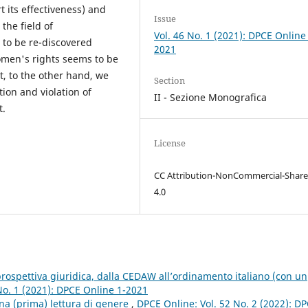
rt its effectiveness) and
Issue
the field of
Vol. 46 No. 1 (2021): DPCE Online
to be re-discovered
2021
omen's rights seems to be
t, to the other hand, we
Section
ion and violation of
II - Sezione Monografica
t.
License
CC Attribution-NonCommercial-Share
4.0
 prospettiva giuridica, dalla CEDAW all’ordinamento italiano (con un
No. 1 (2021): DPCE Online 1-2021
na (prima) lettura di genere
,
DPCE Online: Vol. 52 No. 2 (2022): D