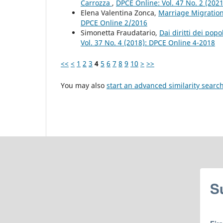
Carrozza
,
DPCE Online: Vol. 47 No. 2 (202
Elena Valentina Zonca,
Marriage Migration
DPCE Online 2/2016
Simonetta Fraudatario,
Dai diritti dei popo
Vol. 37 No. 4 (2018): DPCE Online 4-2018
<<
<
1
2
3
4
5
6
7
8
9
10
>
>>
You may also
start an advanced similarity searc